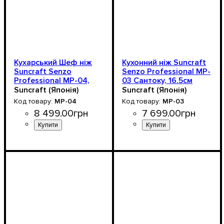
Кухарський Шеф ніж
Кухонний ніж Suncraft
Suncraft Senzo
Senzo Professional MP-
Professional MP-04,
03 Сантоку, 16.5см
21см
Suncraft (Японія)
Suncraft (Японія)
MP-04
MP-03
8 499
.
00
грн
7 699
.
00
грн