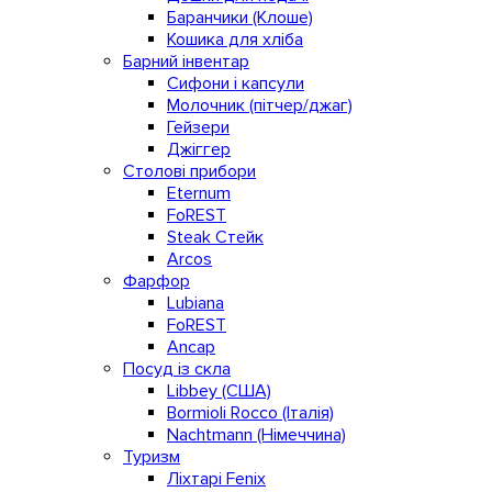
Баранчики (Клоше)
Кошика для хліба
Барний інвентар
Сифони і капсули
Молочник (пітчер/джаг)
Гейзери
Джіггер
Столові прибори
Eternum
FoREST
Steak Стейк
Arcos
Фарфор
Lubiana
FoREST
Ancap
Посуд із скла
Libbey (США)
Bormioli Rocco (Італія)
Nachtmann (Німеччина)
Туризм
Ліхтарі Fenix