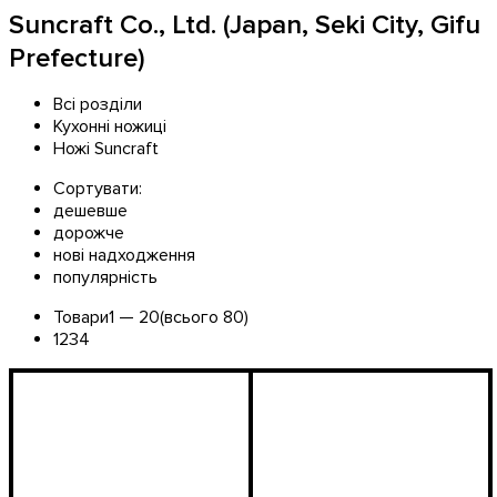
Suncraft Co., Ltd. (Japan, Seki City, Gifu
Prefecture)
Всі розділи
Кухонні ножиці
Ножі Suncraft
Сортувати:
дешевше
дорожче
нові надходження
популярність
Товари
1 —
20
(всього 80)
1
2
3
4