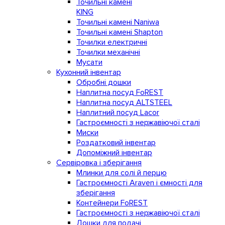
Точильні камені
KING
Точильні камені Naniwa
Точильні камені Shapton
Точилки електричні
Точилки механічні
Мусати
Кухонний інвентар
Обробні дошки
Наплитна посуд FoREST
Наплитна посуд ALTSTEEL
Наплитний посуд Lacor
Гастроємності з нержавіючої сталі
Миски
Роздатковий інвентар
Допоміжний інвентар
Сервіровка і зберігання
Млинки для солі й перцю
Гастроємності Araven і ємності для
зберігання
Контейнери FoREST
Гастроємності з нержавіючої сталі
Дошки для подачі