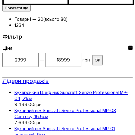
Показати ще
Товари
1 —
20
(всього 80)
1
2
3
4
Фільтр
Ціна
—
грн
ОК
Лідери продажів
Кухарський Шеф ніж Suncraft Senzo Professional MP-
04, 21см
8 499
.
00
грн
Кухонний ніж Suncraft Senzo Professional MP-03
Сантоку, 16.5см
7 699
.
00
грн
Кухонний ніж Suncraft Senzo Professional MP-01
овочевий, 9см