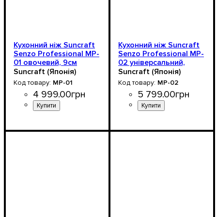
Кухонний ніж Suncraft
Кухонний ніж Suncraft
Senzo Professional MP-
Senzo Professional MP-
01 овочевий, 9см
02 універсальний,
13.5см
Suncraft (Японія)
Suncraft (Японія)
MP-01
MP-02
4 999
.
00
грн
5 799
.
00
грн