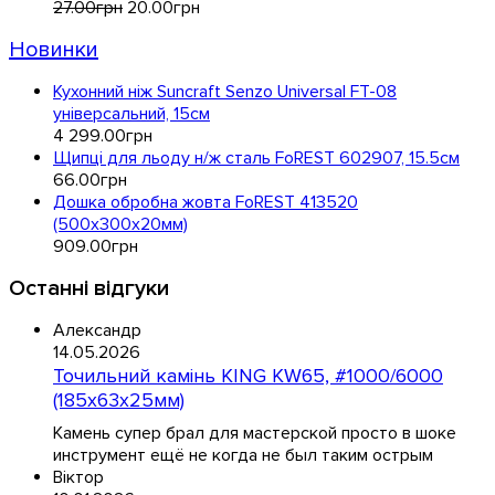
27
.
00
грн
20
.
00
грн
Новинки
Кухонний ніж Suncraft Senzo Universal FT-08
універсальний, 15см
4 299
.
00
грн
Щипці для льоду н/ж сталь FoREST 602907, 15.5см
66
.
00
грн
Дошка обробна жовта FoREST 413520
(500x300x20мм)
909
.
00
грн
Останні відгуки
Александр
14.05.2026
Точильний камінь KING KW65, #1000/6000
(185х63х25мм)
Камень супер брал для мастерской просто в шоке
инструмент ещё не когда не был таким острым
Віктор