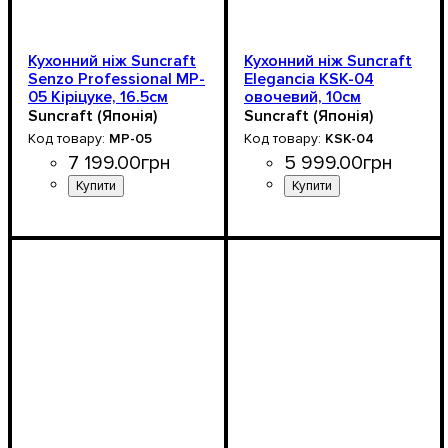
Кухонний ніж Suncraft
Кухонний ніж Suncraft
Senzo Professional MP-
Elegancia KSK-04
05 Кіріцуке, 16.5см
овочевий, 10см
Suncraft (Японія)
Suncraft (Японія)
MP-05
KSK-04
7 199
.
00
грн
5 999
.
00
грн