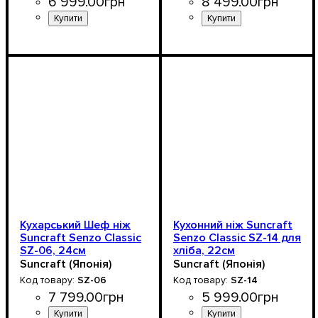
6 999
.
00
грн
8 499
.
00
грн
Кухарський Шеф ніж
Кухонний ніж Suncraft
Suncraft Senzo Classic
Senzo Classic SZ-14 для
SZ-06, 24см
хліба, 22см
Suncraft (Японія)
Suncraft (Японія)
SZ-06
SZ-14
7 799
.
00
грн
5 999
.
00
грн