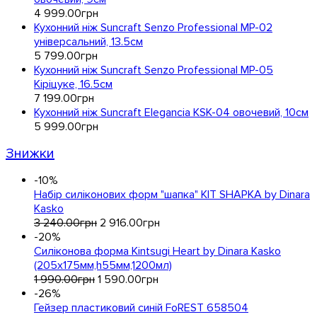
4 999
.
00
грн
Кухонний ніж Suncraft Senzo Professional MP-02
універсальний, 13.5см
5 799
.
00
грн
Кухонний ніж Suncraft Senzo Professional MP-05
Кіріцуке, 16.5см
7 199
.
00
грн
Кухонний ніж Suncraft Elegancia KSK-04 овочевий, 10см
5 999
.
00
грн
Знижки
-10%
Набір силіконових форм "шапка" KIT SHAPKA by Dinara
Kasko
3 240
.
00
грн
2 916
.
00
грн
-20%
Силіконова форма Kintsugi Heart by Dinara Kasko
(205x175мм,h55мм,1200мл)
1 990
.
00
грн
1 590
.
00
грн
-26%
Гейзер пластиковий синій FoREST 658504