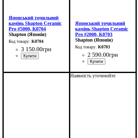
Японський точильний
камінь Shapton Ceramic
Японський точильний
Pro #5000, K0704
камінь Shapton Ceramic
(210x70x15мм)
Shapton (Японія)
Pro #2000, K0703
(210x70x15мм)
Shapton (Японія)
K0704
K0703
3 150
.
00
грн
2 590
.
00
грн
Наявність уточнюйте