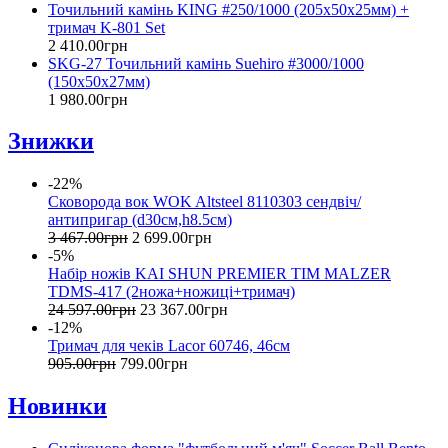
Точильний камінь KING #250/1000 (205x50x25мм) +
тримач K-801 Set
2 410
.
00
грн
SKG-27 Точильний камінь Suehiro #3000/1000
(150х50х27мм)
1 980
.
00
грн
Знижки
-22%
Сковорода вок WOK Altsteel 8110303 сендвіч/
антипригар (d30см,h8.5см)
3 467
.
00
грн
2 699
.
00
грн
-5%
Набір ножів KAI SHUN PREMIER TIM MALZER
TDMS-417 (2ножа+ножиці+тримач)
24 597
.
00
грн
23 367
.
00
грн
-12%
Тримач для чеків Lacor 60746, 46см
905
.
00
грн
799
.
00
грн
Новинки