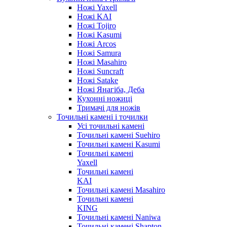
Ножі Yaxell
Ножі KAI
Ножі Tojiro
Ножі Kasumi
Ножі Arcos
Ножі Samura
Ножі Masahiro
Ножі Suncraft
Ножі Satake
Ножі Янагіба, Деба
Кухонні ножиці
Тримачі для ножів
Точильні камені і точилки
Усі точильні камені
Точильні камені Suehiro
Точильні камені Kasumi
Точильні камені
Yaxell
Точильні камені
KAI
Точильні камені Masahiro
Точильні камені
KING
Точильні камені Naniwa
Точильні камені Shapton