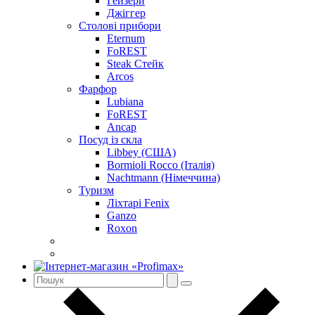
Гейзери
Джіггер
Столові прибори
Eternum
FoREST
Steak Стейк
Arcos
Фарфор
Lubiana
FoREST
Ancap
Посуд із скла
Libbey (США)
Bormioli Rocco (Італія)
Nachtmann (Німеччина)
Туризм
Ліхтарі Fenix
Ganzo
Roxon