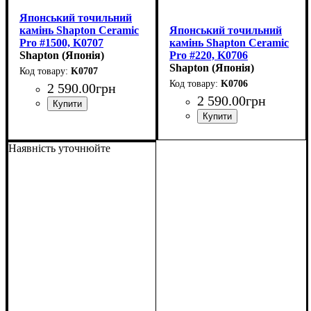
Японський точильний
камінь Shapton Ceramic
Японський точильний
Pro #1500, K0707
камінь Shapton Ceramic
(210x70x15мм)
Shapton (Японія)
Pro #220, K0706
(210x70x15мм)
Shapton (Японія)
K0707
K0706
2 590
.
00
грн
2 590
.
00
грн
Наявність уточнюйте