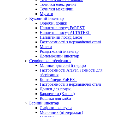
Точилки електричні
Точилки механічні
Мусати
Кухонний інвентар
Обробні дошки
Наплитна посуд FoREST
Наплитна посуд ALTSTEEL
Наплитний посуд Lacor
Гастроємності з нержавіючої сталі
Миски
Роздатковий інвентар
Допоміжний інвентар
Сервіровка і зберігання
Млинки для солі й перцю
Гастроємності Araven і ємності для
зберігання
Контейнери FoREST
Гастроємності з нержавіючої сталі
Дошки для подачі
Баранчики (Клоше)
Кошика для хліба
Барний інвентар
Сифони і капсули
Молочник (пітчер/джаг)