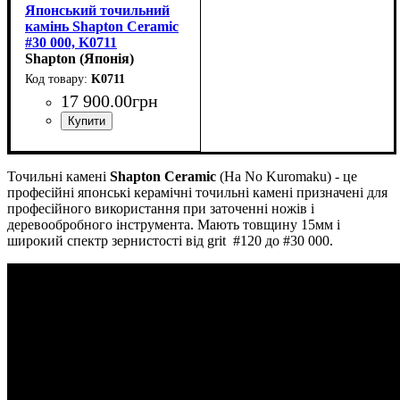
Японський точильний
камінь Shapton Ceramic
#30 000, K0711
(210x70x15мм)
Shapton (Японія)
K0711
17 900
.
00
грн
Точильні камені
Shapton Ceramic
(Ha No Kuromaku)
- це
професійні японські керамічні точильні камені призначені для
професійного використання при заточенні ножів і
деревообробного інструмента. Мають товщину 15мм і
широкий спектр зернистості від grit #120 до #30 000.