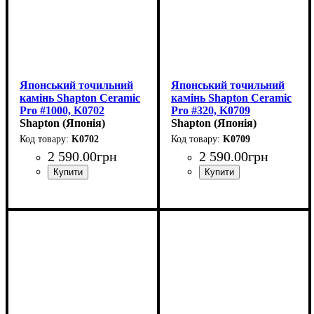
Японський точильний
Японський точильний
камінь Shapton Ceramic
камінь Shapton Ceramic
Pro #1000, K0702
Pro #320, K0709
(210x70x15мм)
Shapton (Японія)
(210x70x15мм)
Shapton (Японія)
K0702
K0709
2 590
.
00
грн
2 590
.
00
грн