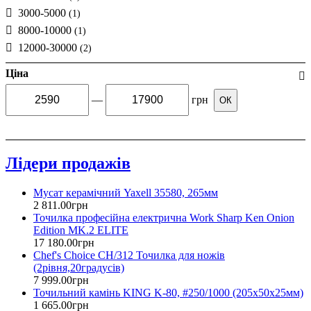
3000-5000
(1)
8000-10000
(1)
12000-30000
(2)
Ціна
—
грн
ОК
Лідери продажів
Мусат керамічний Yaxell 35580, 265мм
2 811
.
00
грн
Точилка професійна електрична Work Sharp Ken Onion
Edition MK.2 ELITE
17 180
.
00
грн
Chef's Choice CH/312 Точилка для ножів
(2рівня,20градусів)
7 999
.
00
грн
Точильний камінь KING K-80, #250/1000 (205x50x25мм)
1 665
.
00
грн