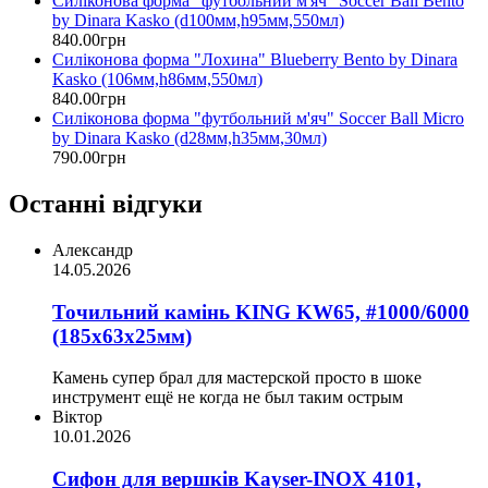
Силіконова форма "футбольний м'яч" Soccer Ball Bento
by Dinara Kasko (d100мм,h95мм,550мл)
840
.
00
грн
Силіконова форма "Лохина" Blueberry Bento by Dinara
Kasko (106мм,h86мм,550мл)
840
.
00
грн
Силіконова форма "футбольний м'яч" Soccer Ball Micro
by Dinara Kasko (d28мм,h35мм,30мл)
790
.
00
грн
Останні відгуки
Александр
14.05.2026
Точильний камінь KING KW65, #1000/6000
(185х63х25мм)
Камень супер брал для мастерской просто в шоке
инструмент ещё не когда не был таким острым
Віктор
10.01.2026
Сифон для вершків Kayser-INOX 4101,