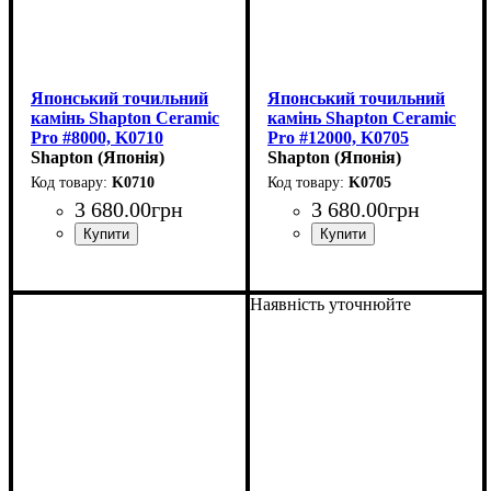
Японський точильний
Японський точильний
камінь Shapton Ceramic
камінь Shapton Ceramic
Pro #8000, K0710
Pro #12000, K0705
(210x70x15мм)
Shapton (Японія)
(210x70x15мм)
Shapton (Японія)
K0710
K0705
3 680
.
00
грн
3 680
.
00
грн
Наявність уточнюйте