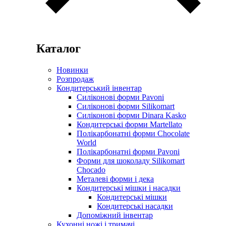
Каталог
Новинки
Розпродаж
Кондитерський інвентар
Силіконові форми Pavoni
Силіконові форми Silikomart
Силіконові форми Dinara Kasko
Кондитерські форми Martellato
Полікарбонатні форми Chocolate
World
Полікарбонатні форми Pavoni
Форми для шоколаду Silikomart
Chocado
Металеві форми і дека
Кондитерські мішки і насадки
Кондитерські мішки
Кондитерські насадки
Допоміжний інвентар
Кухонні ножі і тримачі