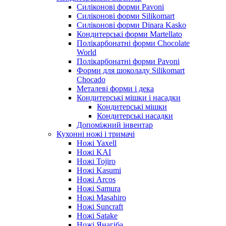
Силіконові форми Pavoni
Силіконові форми Silikomart
Силіконові форми Dinara Kasko
Кондитерські форми Martellato
Полікарбонатні форми Chocolate
World
Полікарбонатні форми Pavoni
Форми для шоколаду Silikomart
Chocado
Металеві форми і дека
Кондитерські мішки і насадки
Кондитерські мішки
Кондитерські насадки
Допоміжний інвентар
Кухонні ножі і тримачі
Ножі Yaxell
Ножі KAI
Ножі Tojiro
Ножі Kasumi
Ножі Arcos
Ножі Samura
Ножі Masahiro
Ножі Suncraft
Ножі Satake
Ножі Янагіба