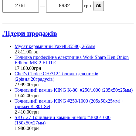
—
грн
ОК
Лідери продажів
Мусат керамічний Yaxell 35580, 265мм
2 811
.
00
грн
Точилка професійна електрична Work Sharp Ken Onion
Edition MK.2 ELITE
17 180
.
00
грн
Chef's Choice CH/312 Точилка для ножів
(2рівня,20градусів)
7 999
.
00
грн
Точильний камінь KING K-80, #250/1000 (205x50x25мм)
1 665
.
00
грн
Точильний камінь KING #250/1000 (205x50x25мм) +
тримач K-801 Set
2 410
.
00
грн
SKG-27 Точильний камінь Suehiro #3000/1000
(150х50х27мм)
1 980
.
00
грн