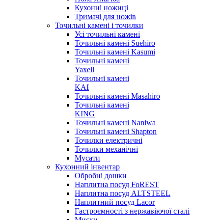
Кухонні ножиці
Тримачі для ножів
Точильні камені і точилки
Усі точильні камені
Точильні камені Suehiro
Точильні камені Kasumi
Точильні камені
Yaxell
Точильні камені
KAI
Точильні камені Masahiro
Точильні камені
KING
Точильні камені Naniwa
Точильні камені Shapton
Точилки електричні
Точилки механічні
Мусати
Кухонний інвентар
Обробні дошки
Наплитна посуд FoREST
Наплитна посуд ALTSTEEL
Наплитний посуд Lacor
Гастроємності з нержавіючої сталі
Миски