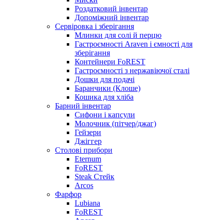
Роздатковий інвентар
Допоміжний інвентар
Сервіровка і зберігання
Млинки для солі й перцю
Гастроємності Araven і ємності для
зберігання
Контейнери FoREST
Гастроємності з нержавіючої сталі
Дошки для подачі
Баранчики (Клоше)
Кошика для хліба
Барний інвентар
Сифони і капсули
Молочник (пітчер/джаг)
Гейзери
Джіггер
Столові прибори
Eternum
FoREST
Steak Стейк
Arcos
Фарфор
Lubiana
FoREST