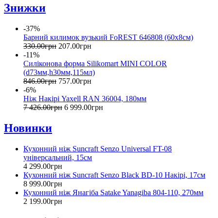
Знижки
-37%
Барний килимок вузький FoREST 646808 (60х8см)
330
.
00
грн
207
.
00
грн
-11%
Силіконова форма Silikomart MINI COLOR
(d73мм,h30мм,115мл)
846
.
00
грн
757
.
00
грн
-6%
Ніж Накірі Yaxell RAN 36004, 180мм
7 426
.
00
грн
6 999
.
00
грн
Новинки
Кухонний ніж Suncraft Senzo Universal FT-08
універсальний, 15см
4 299
.
00
грн
Кухонний ніж Suncraft Senzo Black BD-10 Накірі, 17см
8 999
.
00
грн
Кухонний ніж Янагіба Satake Yanagiba 804-110, 270мм
2 199
.
00
грн