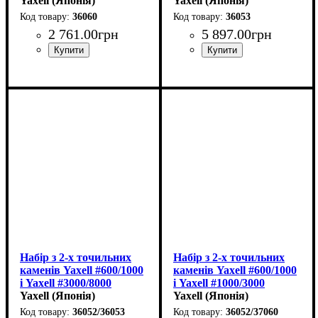
Yaxell (Японія)
Yaxell (Японія)
36060
36053
2 761
.
00
грн
5 897
.
00
грн
Набір з 2-х точильних
Набір з 2-х точильних
каменів Yaxell #600/1000
каменів Yaxell #600/1000
і Yaxell #3000/8000
і Yaxell #1000/3000
(180х60х27мм)
Yaxell (Японія)
(180х60х27мм)
Yaxell (Японія)
36052/36053
36052/37060