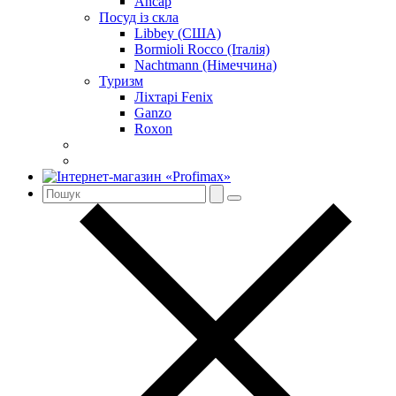
Ancap
Посуд із скла
Libbey (США)
Bormioli Rocco (Італія)
Nachtmann (Німеччина)
Туризм
Ліхтарі Fenix
Ganzo
Roxon