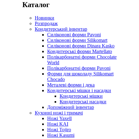
Каталог
Новинки
Розпродаж
Кондитерський інвентар
Силіконові форми Pavoni
Силіконові форми Silikomart
Силіконові форми Dinara Kasko
Кондитерські форми Martellato
Полікарбонатні форми Chocolate
World
Полікарбонатні форми Pavoni
Форми для шоколаду Silikomart
Chocado
Металеві форми і дека
Кондитерські мішки і насадки
Кондитерські мішки
Кондитерські насадки
Допоміжний інвентар
Кухонні ножі і тримачі
Ножі Yaxell
Ножі KAI
Ножі Tojiro
Ножі Kasumi