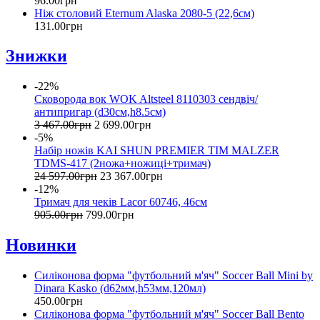
96
.
00
грн
Ніж столовий Eternum Alaska 2080-5 (22,6см)
131
.
00
грн
Знижки
-22%
Сковорода вок WOK Altsteel 8110303 сендвіч/
антипригар (d30см,h8.5см)
3 467
.
00
грн
2 699
.
00
грн
-5%
Набір ножів KAI SHUN PREMIER TIM MALZER
TDMS-417 (2ножа+ножиці+тримач)
24 597
.
00
грн
23 367
.
00
грн
-12%
Тримач для чеків Lacor 60746, 46см
905
.
00
грн
799
.
00
грн
Новинки
Силіконова форма "футбольний м'яч" Soccer Ball Mini by
Dinara Kasko (d62мм,h53мм,120мл)
450
.
00
грн
Силіконова форма "футбольний м'яч" Soccer Ball Bento