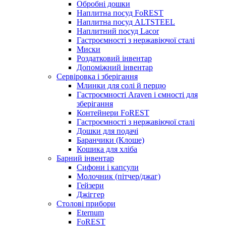
Обробні дошки
Наплитна посуд FoREST
Наплитна посуд ALTSTEEL
Наплитний посуд Lacor
Гастроємності з нержавіючої сталі
Миски
Роздатковий інвентар
Допоміжний інвентар
Сервіровка і зберігання
Млинки для солі й перцю
Гастроємності Araven і ємності для
зберігання
Контейнери FoREST
Гастроємності з нержавіючої сталі
Дошки для подачі
Баранчики (Клоше)
Кошика для хліба
Барний інвентар
Сифони і капсули
Молочник (пітчер/джаг)
Гейзери
Джіггер
Столові прибори
Eternum
FoREST