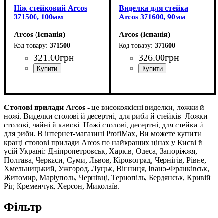
Ніж стейковий Arcos
Виделка для стейка
371500, 100мм
Arcos 371600, 90мм
Arcos (Іспанія)
Arcos (Іспанія)
371500
371600
321
.
00
грн
326
.
00
грн
Столові прилади
Arcos
- це високоякісні виделки, ложки й
ножі. Виделки столові й десертні, для риби й стейків. Ложки
столові, чайні й кавові. Ножі столові, десертні, для стейка й
для риби. В інтернет-магазині ProfiMax, Ви можете купити
кращі столові прилади Arcos по найкращих цінах у Києві й
усій Україні: Дніпропетровськ, Харків, Одеса, Запоріжжя,
Полтава, Черкаси, Суми, Львов, Кіровоград, Чернігів, Рівне,
Хмельницький, Ужгород, Луцьк, Вінниця, Івано-Франківськ,
Житомир, Маріуполь, Чернівці, Тернопіль, Бердянськ, Кривій
Ріг, Кременчук, Херсон, Миколаїв.
Фільтр