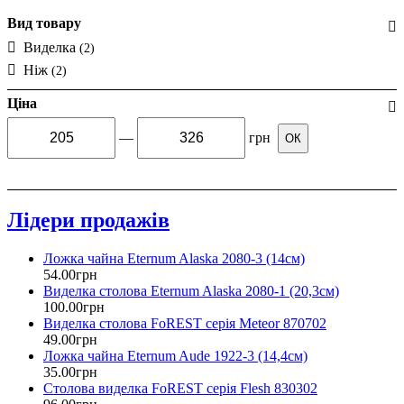
Вид товару
Виделка
(2)
Ніж
(2)
Ціна
—
грн
ОК
Лідери продажів
Ложка чайна Eternum Alaska 2080-3 (14см)
54
.
00
грн
Виделка столова Eternum Alaska 2080-1 (20,3см)
100
.
00
грн
Виделка столова FoREST серія Meteor 870702
49
.
00
грн
Ложка чайна Eternum Aude 1922-3 (14,4см)
35
.
00
грн
Столова виделка FoREST серія Flesh 830302