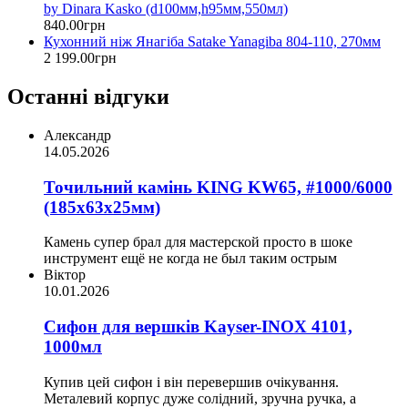
by Dinara Kasko (d100мм,h95мм,550мл)
840
.
00
грн
Кухонний ніж Янагіба Satake Yanagiba 804-110, 270мм
2 199
.
00
грн
Останні відгуки
Александр
14.05.2026
Точильний камінь KING KW65, #1000/6000
(185х63х25мм)
Камень супер брал для мастерской просто в шоке
инструмент ещё не когда не был таким острым
Віктор
10.01.2026
Сифон для вершків Kayser-INOX 4101,
1000мл
Купив цей сифон і він перевершив очікування.
Металевий корпус дуже солідний, зручна ручка, а