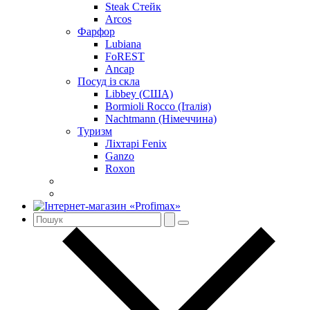
Steak Стейк
Arcos
Фарфор
Lubiana
FoREST
Ancap
Посуд із скла
Libbey (США)
Bormioli Rocco (Італія)
Nachtmann (Німеччина)
Туризм
Ліхтарі Fenix
Ganzo
Roxon