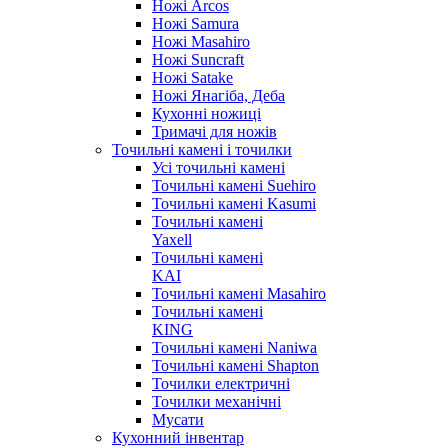
Ножі Arcos
Ножі Samura
Ножі Masahiro
Ножі Suncraft
Ножі Satake
Ножі Янагіба, Деба
Кухонні ножиці
Тримачі для ножів
Точильні камені і точилки
Усі точильні камені
Точильні камені Suehiro
Точильні камені Kasumi
Точильні камені
Yaxell
Точильні камені
KAI
Точильні камені Masahiro
Точильні камені
KING
Точильні камені Naniwa
Точильні камені Shapton
Точилки електричні
Точилки механічні
Мусати
Кухонний інвентар