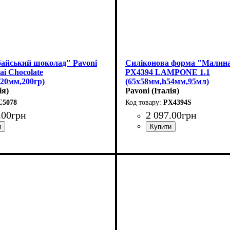
айський шоколад" Pavoni
Силіконова форма "Малина
i Chocolate
PX4394 LAMPONE 1.1
20мм,200гр)
(65x58мм,h54мм,95мл)
ія)
Pavoni (Італія)
C5078
PX4394S
.
00
грн
2 097
.
00
грн