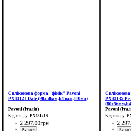
Силіконова форма "фінік" Pavoni
Силіконова
PX43121 Date (90х50мм,h45мм,110мл)
PX43135 Pis
(80х56мм,h
Pavoni (Італія)
Pavoni (Італ
PX43121S
P
2 297
.
00
грн
2 297