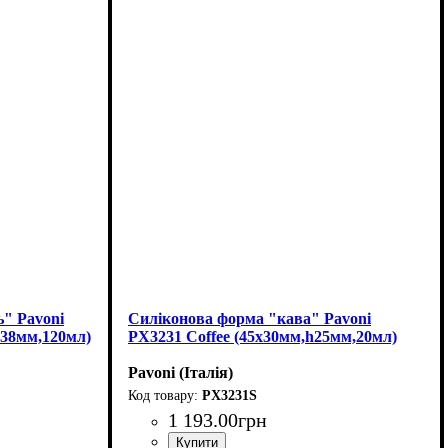
" Pavoni
Силіконова форма "кава" Pavoni
h38мм,120мл)
PX3231 Coffee (45x30мм,h25мм,20мл)
Pavoni (Італія)
PX3231S
1 193
.
00
грн