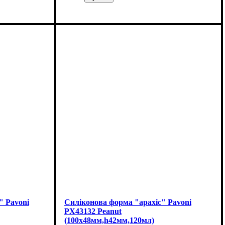
" Pavoni
Силіконова форма "арахіс" Pavoni
PX43132 Peanut
(100х48мм,h42мм,120мл)