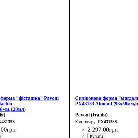
 форма "фісташка" Pavoni
Силіконова форма "мигдаль
tachio
PX43133 Almond (93х58мм,
46мм,120мл)
ія)
Pavoni (Італія)
X43135S
PX43133S
.
00
грн
2 297
.
00
грн