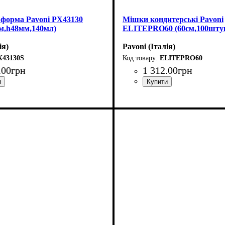
 форма Pavoni PX43130
Мішки кондитерські Pavoni
0м,h48мм,140мл)
ELITEPRO60 (60см,100шту
ія)
Pavoni (Італія)
X43130S
ELITEPRO60
.
00
грн
1 312
.
00
грн