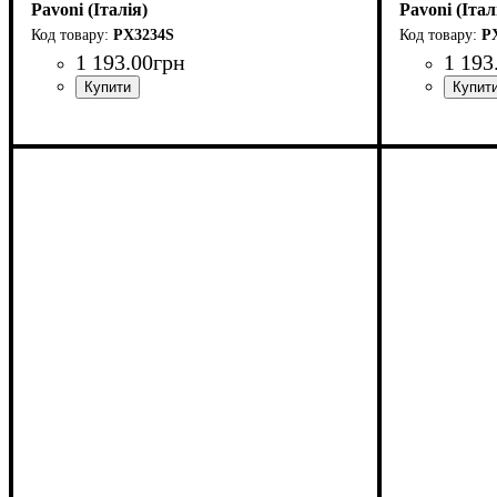
Pavoni (Італія)
Pavoni (Італ
PX3234S
P
1 193
.
00
грн
1 193