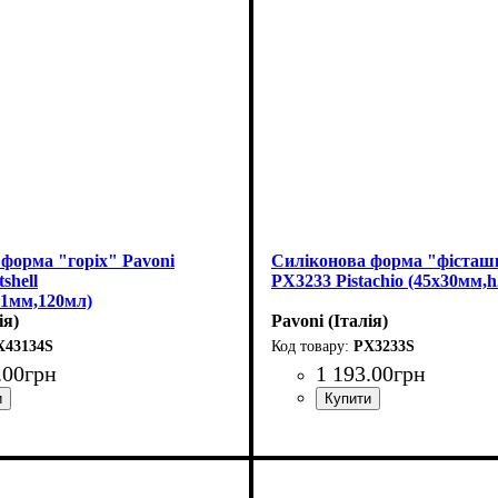
форма "горіх" Pavoni
Силіконова форма "фісташ
shell
PX3233 Pistachio (45x30мм,
51мм,120мл)
ія)
Pavoni (Італія)
X43134S
PX3233S
.
00
грн
1 193
.
00
грн