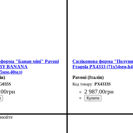
форма "Банан міні" Pavoni
Силіконова форма "Полуни
ABY BANANA
Fragola PX4333 (71x54мм,h
25мм,40мл)
ія)
Pavoni (Італія)
G035S
PX4333S
.
00
грн
2 987
.
00
грн
чнюйте