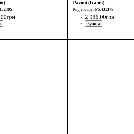
ія)
Pavoni (Італія)
X3230S
PX43137S
.
00
грн
2 986
.
00
грн