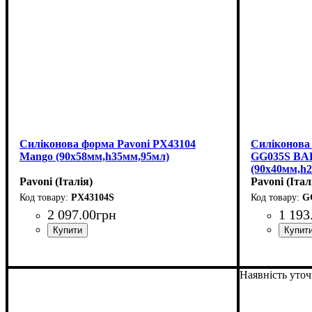
Силіконова форма Pavoni PX43104
Силіконова 
Mango (90х58мм,h35мм,95мл)
GG035S B
(90x40мм,h
Pavoni (Італія)
Pavoni (Італ
PX43104S
G
2 097
.
00
грн
1 193
Наявність уто