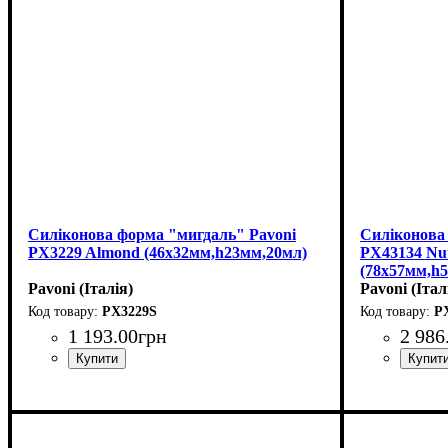
Силіконова форма "мигдаль" Pavoni
Силіконова 
PX3229 Almond (46х32мм,h23мм,20мл)
PX43134 Nut
(78x57мм,h
Pavoni (Італія)
Pavoni (Італ
PX3229S
P
1 193
.
00
грн
2 986