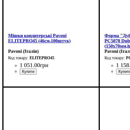
Мішки кондитерські Pavoni
Форма "Дуб
ELITEPRO45 (46см,100штук)
PC5078 Duba
(150х70мм,h
Pavoni (Італія)
Pavoni (Італ
ELITEPRO45
P
1 051
.
00
грн
1 158