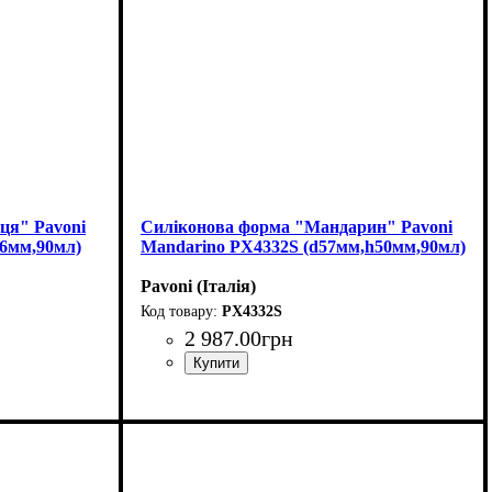
ця" Pavoni
Силіконова форма "Мандарин" Pavoni
46мм,90мл)
Mandarino PX4332S (d57мм,h50мм,90мл)
Pavoni (Італія)
PX4332S
2 987
.
00
грн