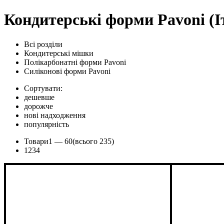
Кондитерські форми Pavoni (І
Всі розділи
Кондитерські мішки
Полікарбонатні форми Pavoni
Силіконові форми Pavoni
Сортувати:
дешевше
дорожче
нові надходження
популярність
Товари
1 —
60
(всього 235)
1
2
3
4