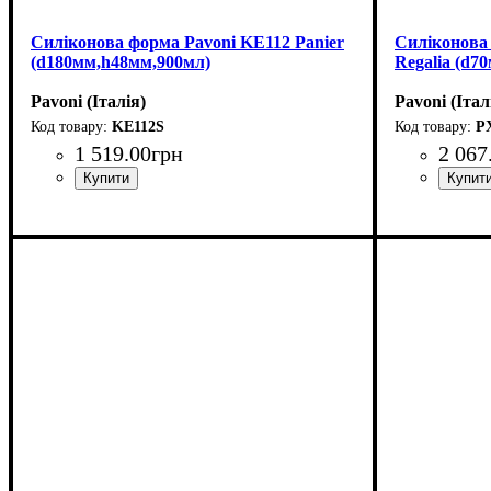
Силіконова форма Pavoni KE112 Panier
Силіконова
(d180мм,h48мм,900мл)
Regalia (d7
Pavoni (Італія)
Pavoni (Італ
KE112S
P
1 519
.
00
грн
2 067