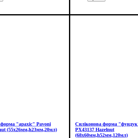
форма "арахіс" Pavoni
Силіконова форма "фундук
nut (55x26мм,h23мм,20мл)
PX43137 Hazelnut
(68x60мм,h52мм,120мл)