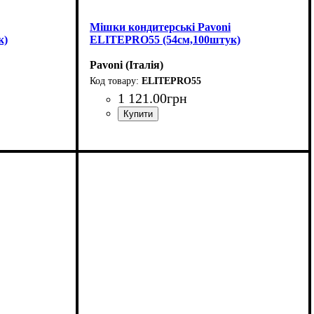
Мішки кондитерські Pavoni
к)
ELITEPRO55 (54см,100штук)
Pavoni (Італія)
ELITEPRO55
1 121
.
00
грн