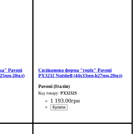
ка" Pavoni
Силіконова форма "горіх" Pavoni
h25мм,20мл)
PX3232 Nutshell (44x33мм,h27мм,20мл)
Pavoni (Італія)
PX3232S
1 193
.
00
грн