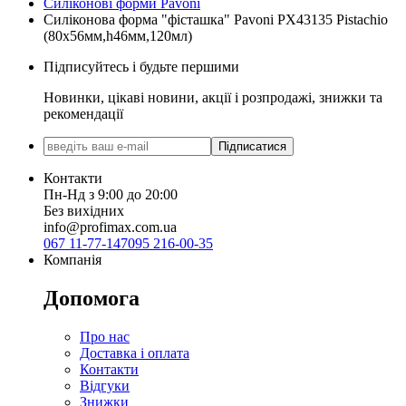
Силіконові форми Pavoni
Силіконова форма "фісташка" Pavoni PX43135 Pistachio
(80х56мм,h46мм,120мл)
Підписуйтесь і будьте першими
Новинки, цікаві новини, акції і розпродажі, знижки та
рекомендації
Підписатися
Контакти
Пн-Нд з 9:00 до 20:00
Без вихідних
info@profimax.com.ua
067 11-77-147
095 216-00-35
Компанія
Допомога
Про нас
Доставка і оплата
Контакти
Відгуки
Знижки