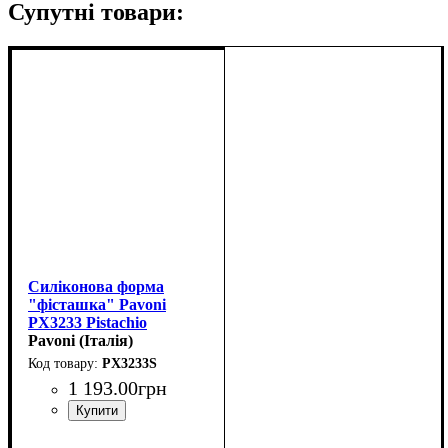
Супутні товари:
Силіконова форма
"фісташка" Pavoni
PX3233 Pistachio
(45x30мм,h25мм,20мл)
Pavoni (Італія)
PX3233S
1 193
.
00
грн