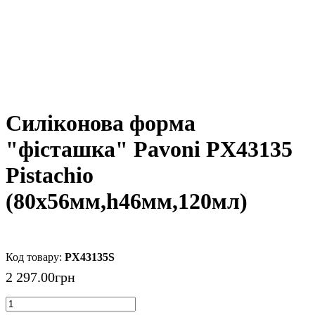
Силіконова форма
"фісташка" Pavoni PX43135
Pistachio
(80х56мм,h46мм,120мл)
PX43135S
2 297
.
00
грн