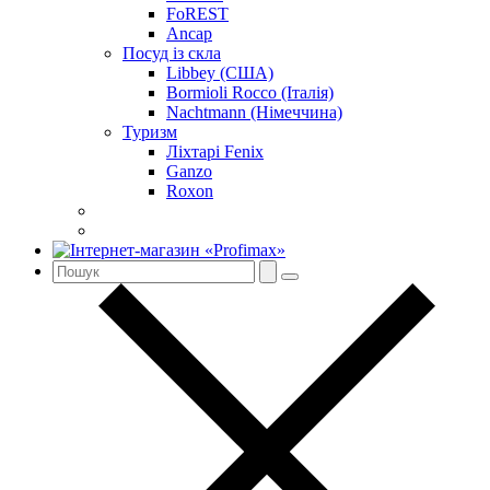
FoREST
Ancap
Посуд із скла
Libbey (США)
Bormioli Rocco (Італія)
Nachtmann (Німеччина)
Туризм
Ліхтарі Fenix
Ganzo
Roxon