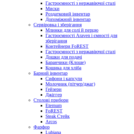
Гастроємності з нержавіючої сталі
Миски
Роздатковий інвентар
Допоміжний інвентар
Сервіровка і зберігання
Млинки для солі й перцю
Гастроємності Araven і ємності для
зберігання
Контейнери FoREST
Гастроємності з нержавіючої сталі
Дошки для подачі
Баранчики (Клоше)
Кошика для хліба
Барний інвентар
Сифони і капсули
Молочник (пітчер/джаг)
Гейзери
Джіггер
Столові прибори
Eternum
FoREST
Steak Стейк
Arcos
Фарфор
Lubiana