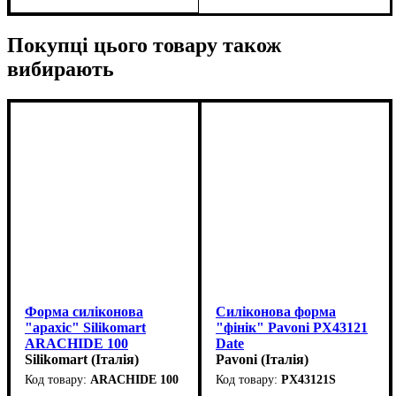
Покупці цього товару також
вибирають
Форма силіконова
Силіконова форма
"арахіс" Silikomart
"фінік" Pavoni PX43121
ARACHIDE 100
Date
(107х43мм,h40мм,100мл)
Silikomart (Італія)
(90х50мм,h45мм,110мл)
Pavoni (Італія)
ARACHIDE 100
PX43121S