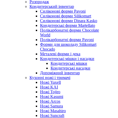
Розпродаж
Кондитерський інвентар
Силіконові форми Pavoni
Силіконові форми Silikomart
Силіконові форми Dinara Kasko
Кондитерські форми Martellato
Полікарбонатні форми Chocolate
World
Полікарбонатні форми Pavoni
Форми для шоколаду Silikomart
Chocado
Металеві форми і дека
Кондитерські мішки і насадки
Кондитерські мішки
Кондитерські насадки
Допоміжний інвентар
Кухонні ножі і тримачі
Ножі Yaxell
Ножі KAI
Ножі Tojiro
Ножі Kasumi
Ножі Arcos
Ножі Samura
Ножі Masahiro
Ножі Suncraft