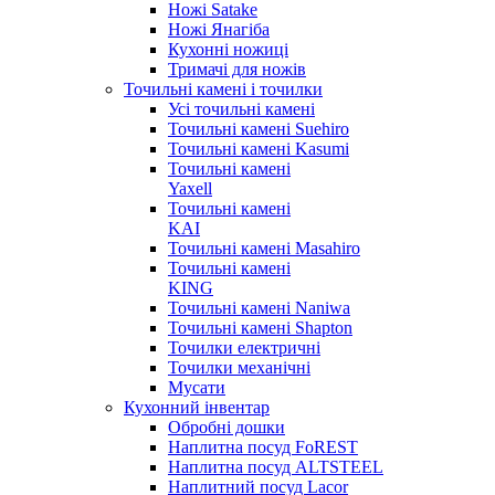
Ножі Satake
Ножі Янагіба
Кухонні ножиці
Тримачі для ножів
Точильні камені і точилки
Усі точильні камені
Точильні камені Suehiro
Точильні камені Kasumi
Точильні камені
Yaxell
Точильні камені
KAI
Точильні камені Masahiro
Точильні камені
KING
Точильні камені Naniwa
Точильні камені Shapton
Точилки електричні
Точилки механічні
Мусати
Кухонний інвентар
Обробні дошки
Наплитна посуд FoREST
Наплитна посуд ALTSTEEL
Наплитний посуд Lacor