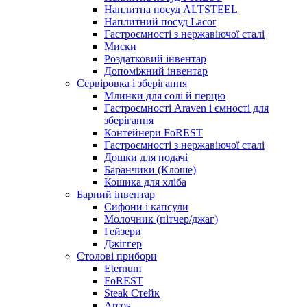
Наплитна посуд ALTSTEEL
Наплитний посуд Lacor
Гастроємності з нержавіючої сталі
Миски
Роздатковий інвентар
Допоміжний інвентар
Сервіровка і зберігання
Млинки для солі й перцю
Гастроємності Araven і ємності для
зберігання
Контейнери FoREST
Гастроємності з нержавіючої сталі
Дошки для подачі
Баранчики (Клоше)
Кошика для хліба
Барний інвентар
Сифони і капсули
Молочник (пітчер/джаг)
Гейзери
Джіггер
Столові прибори
Eternum
FoREST
Steak Стейк
Arcos