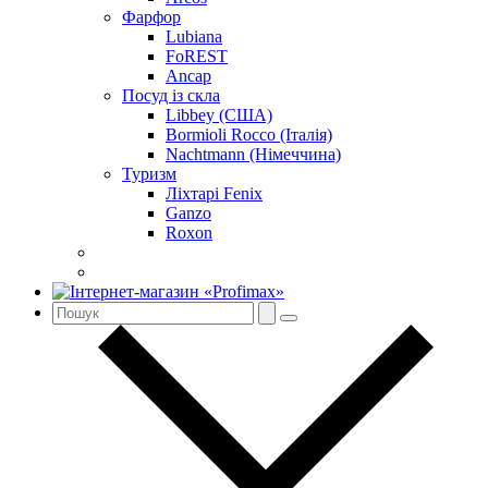
Фарфор
Lubiana
FoREST
Ancap
Посуд із скла
Libbey (США)
Bormioli Rocco (Італія)
Nachtmann (Німеччина)
Туризм
Ліхтарі Fenix
Ganzo
Roxon