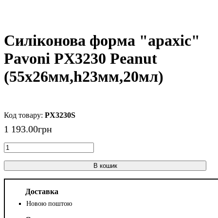
Силіконова форма "арахіс"
Pavoni PX3230 Peanut
(55x26мм,h23мм,20мл)
PX3230S
1 193
.
00
грн
В кошик
Доставка
Новою поштою