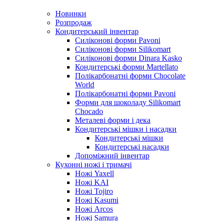
Новинки
Розпродаж
Кондитерський інвентар
Силіконові форми Pavoni
Силіконові форми Silikomart
Силіконові форми Dinara Kasko
Кондитерські форми Martellato
Полікарбонатні форми Chocolate
World
Полікарбонатні форми Pavoni
Форми для шоколаду Silikomart
Chocado
Металеві форми і дека
Кондитерські мішки і насадки
Кондитерські мішки
Кондитерські насадки
Допоміжний інвентар
Кухонні ножі і тримачі
Ножі Yaxell
Ножі KAI
Ножі Tojiro
Ножі Kasumi
Ножі Arcos
Ножі Samura