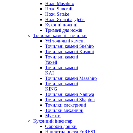
Ножі Masahiro
Ножі Suncraft
Ножі Satake
Ножі Янагіба, Деба
Кухонні ножиці
Тримачі для ножів
Точильні камені і точилки
Усі точильні камені
Точильні камені Suehiro
Точильні камені Kasumi
Точильні камені
Yaxell
Точильні камені
KAI
Точильні камені Masahiro
Точильні камені
KING
Точильні камені Naniwa
Точильні камені Shapton
Точилки електричні
Точилки механічні
Мусати
Кухонний інвентар
Обробні дошки
Наплитна посуд FoREST