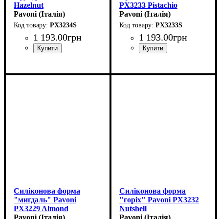
Hazelnut
PX3233 Pistachio
(40x34мм,h30мм,20мл)
Pavoni (Італія)
(45x30мм,h25мм,20мл)
Pavoni (Італія)
PX3234S
PX3233S
1 193
.
00
грн
1 193
.
00
грн
Силіконова форма
Силіконова форма
"мигдаль" Pavoni
"горіх" Pavoni PX3232
PX3229 Almond
Nutshell
(46х32мм,h23мм,20мл)
Pavoni (Італія)
(44x33мм,h27мм,20мл)
Pavoni (Італія)