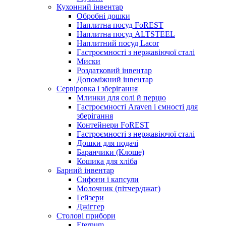
Кухонний інвентар
Обробні дошки
Наплитна посуд FoREST
Наплитна посуд ALTSTEEL
Наплитний посуд Lacor
Гастроємності з нержавіючої сталі
Миски
Роздатковий інвентар
Допоміжний інвентар
Сервіровка і зберігання
Млинки для солі й перцю
Гастроємності Araven і ємності для
зберігання
Контейнери FoREST
Гастроємності з нержавіючої сталі
Дошки для подачі
Баранчики (Клоше)
Кошика для хліба
Барний інвентар
Сифони і капсули
Молочник (пітчер/джаг)
Гейзери
Джіггер
Столові прибори
Eternum