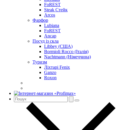
FoREST
Steak Стейк
Arcos
Фарфор
Lubiana
FoREST
Ancap
Посуд із скла
Libbey (США)
Bormioli Rocco (Італія)
Nachtmann (Німеччина)
Туризм
Ліхтарі Fenix
Ganzo
Roxon