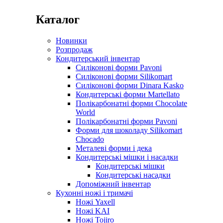
Каталог
Новинки
Розпродаж
Кондитерський інвентар
Силіконові форми Pavoni
Силіконові форми Silikomart
Силіконові форми Dinara Kasko
Кондитерські форми Martellato
Полікарбонатні форми Chocolate
World
Полікарбонатні форми Pavoni
Форми для шоколаду Silikomart
Chocado
Металеві форми і дека
Кондитерські мішки і насадки
Кондитерські мішки
Кондитерські насадки
Допоміжний інвентар
Кухонні ножі і тримачі
Ножі Yaxell
Ножі KAI
Ножі Tojiro