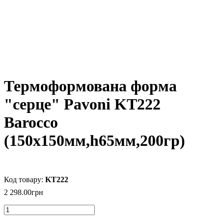
Термоформована форма
"серце" Pavoni KT222
Barocco
(150х150мм,h65мм,200гр)
KT222
2 298
.
00
грн