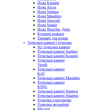
Ножі Kasumi
Ножі Arcos
Ножі Samura
Ножі Masahiro
Ножі Suncraft
Ножі Satake
Ножі Янагіба, Деба
Кухонні ножиці
Тримачі для ножів
Точильні камені і точилки
Усі точильні камені
Точильні камені Suehiro
Точильні камені Kasumi
Точильні камені
Yaxell
Точильні камені
KAI
Точильні камені Masahiro
Точильні камені
KING
Точильні камені Naniwa
Точильні камені Shapton
Точилки електричні
Точилки механічні
Мусати