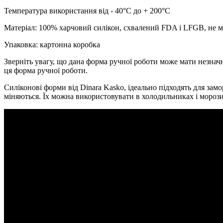
Температура використання від - 40°C до + 200°C
Матеріал: 100% харчовий силікон, схвалений FDA і LFGB, не м
Упаковка: картонна коробка
Зверніть увагу, що дана форма ручної роботи може мати незначні 
ця форма ручної роботи.
Силіконові форми від Dinara Kasko, ідеально підходять для за
міняються. Їх можна використовувати в холодильниках і морозил