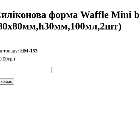
иліконова форма Waffle Mini b
80х80мм,h30мм,100мл,2шт)
HM-153
0
.
00
грн
 кошик