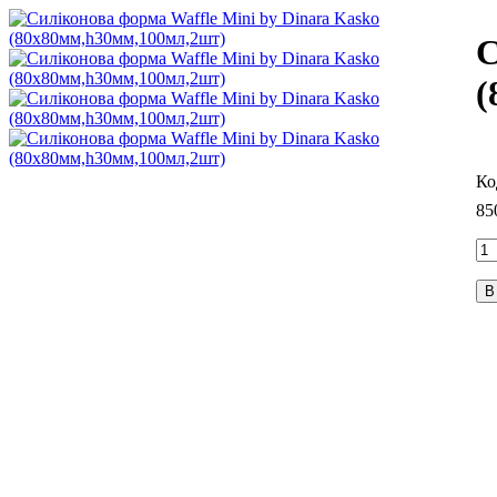
С
(
85
В