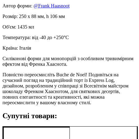
Автор форми:
@Frank Haasnoot
Розмір: 250 x 88 мм, h 106 мм
Об'єм: 1435 мл
Температура: від -40 до +250°С
Країна: Італія
Силіконові форми для монопорцій з особливим тривимірним
ефектом від Френка Хааснота.
Повністю переосмисліть Buche de Noel! Подивіться на
сучасний погляд на традиційний торт із Express Log,
дизайном, розробленим у співпраці зі Всесвітнім майстром
шоколаду Френком Хааснотом, для святкових десертів,
повних елегантності та креативності, які можна
переосмислити у вашому власному стилі.
Супутні товари: