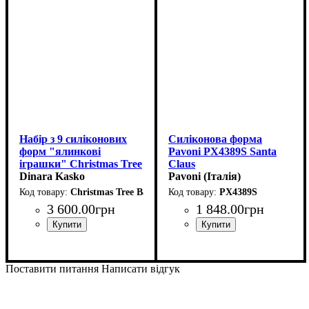
Набір з 9 силіконових
Силіконова форма
форм "ялинкові
Pavoni PX4389S Santa
іграшки" Christmas Tree
Claus
Balls KIT by Dinara
Dinara Kasko
(60x72мм,h70мм,128мл)
Pavoni (Італія)
Kasko
Christmas Tree Balls
PX4389S
3 600
.
00
грн
1 848
.
00
грн
Поставити питання
Написати відгук