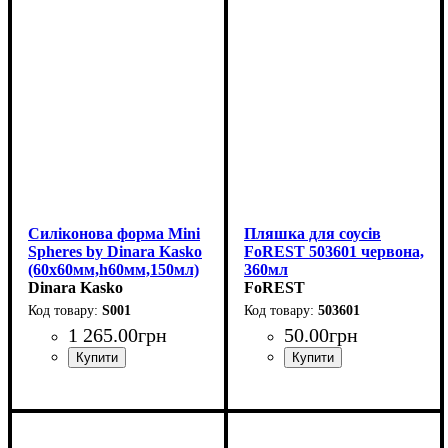
Силіконова форма Mini
Пляшка для соусів
Spheres by Dinara Kasko
FoREST 503601 червона,
(60x60мм,h60мм,150мл)
360мл
Dinara Kasko
FoREST
S001
503601
1 265
.
00
грн
50
.
00
грн