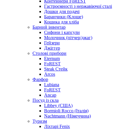
Контейнери FoREST
Гастроємності з нержавіючої сталі
Дошки для подачі
Баранчики (Клоше)
Кошика для хліба
Барний інвентар
Сифони і капсули
Молочник (пітчер/джаг)
Гейзери
Джіггер
Столові прибори
Eternum
FoREST
Steak Стейк
Arcos
Фарфор
Lubiana
FoREST
Ancap
Посуд із скла
Libbey (США)
Bormioli Rocco (Італія)
Nachtmann (Німеччина)
Туризм
Ліхтарі Fenix