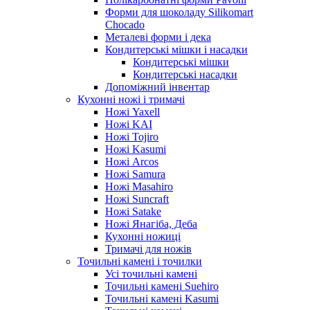
Форми для шоколаду Silikomart
Chocado
Металеві форми і дека
Кондитерські мішки і насадки
Кондитерські мішки
Кондитерські насадки
Допоміжний інвентар
Кухонні ножі і тримачі
Ножі Yaxell
Ножі KAI
Ножі Tojiro
Ножі Kasumi
Ножі Arcos
Ножі Samura
Ножі Masahiro
Ножі Suncraft
Ножі Satake
Ножі Янагіба, Деба
Кухонні ножиці
Тримачі для ножів
Точильні камені і точилки
Усі точильні камені
Точильні камені Suehiro
Точильні камені Kasumi