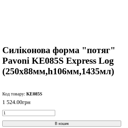
Силіконова форма "потяг"
Pavoni KE085S Express Log
(250x88мм,h106мм,1435мл)
KE085S
1 524
.
00
грн
В кошик