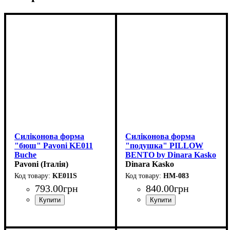
Силіконова форма
Силіконова форма
"бюш" Pavoni KE011
"подушка" PILLOW
Buche
BENTO by Dinara Kasko
(230x55мм,h50мм,540мл)
Pavoni (Італія)
(d12см,h5.5см,600мл)
Dinara Kasko
KE011S
HM-083
793
.
00
грн
840
.
00
грн