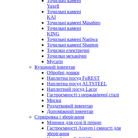
Точильні камені
Yaxell
Точильні камені
KAI
Точильні камені Masahiro
Точильні камені
KING
Точильні камені Naniwa
Точильні камені Shapton
Точилки електричні
Точилки механічні
Мусати
Кухонний інвентар
Обробні дошки
Наплитна посуд FoREST
Наплитна посуд ALTSTEEL
Наплитний посуд Lacor
Гастроємності з нержавіючої сталі
Миски
Роздатковий інвентар
Допоміжний інвентар
Сервіровка і зберігання
Млинки для солі й перцю
Гастроємності Araven і ємності для
зберігання