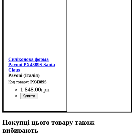
Силіконова форма
Pavoni PX4389S Santa
Claus
(60x72мм,h70мм,128мл)
Pavoni (Італія)
PX4389S
1 848
.
00
грн
Покупці цього товару також
вибирають