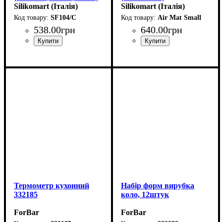
Silikomart (Італія)
Silikomart (Італія)
SF104/C
Air Mat Small
538
.
00
грн
640
.
00
грн
Термометр кухонний
Набір форм вирубка
332185
коло, 12штук
ForBar
ForBar