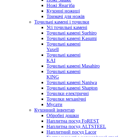
Ножі Янагіба
Кухонні ножиці
Тримачі для ножів
Точильні камені і точилки
Усі точильні камені
Точильні камені Suehiro
Точильні камені Kasumi
Точильні камені
Yaxell
Точильні камені
KAI
Точильні камені Masahiro
Точильні камені
KING
Точильні камені Naniwa
Точильні камені Shapton
Точилки електричні
Точилки механічні
Мусати
Кухонний інвентар
Обробні дошки
Наплитна посуд FoREST
Наплитна посуд ALTSTEEL
Наплитний посуд Lacor