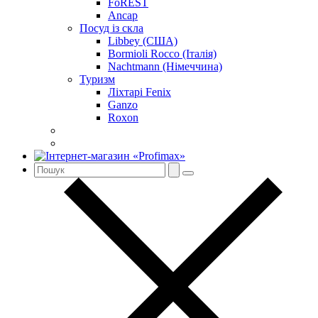
FoREST
Ancap
Посуд із скла
Libbey (США)
Bormioli Rocco (Італія)
Nachtmann (Німеччина)
Туризм
Ліхтарі Fenix
Ganzo
Roxon