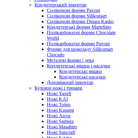
Кондитерський інвентар
Силіконові форми Pavoni
Силіконові форми Silikomart
Силіконові форми Dinara Kasko
Кондитерські форми Martellato
Полікарбонатні форми Chocolate
World
Полікарбонатні форми Pavoni
Форми для шоколаду Silikomart
Chocado
Металеві форми і дека
Кондитерські мішки і насадки
Кондитерські мішки
Кондитерські насадки
Допоміжний інвентар
Кухонні ножі і тримачі
Ножі Yaxell
Ножі KAI
Ножі Tojiro
Ножі Kasumi
Ножі Arcos
Ножі Samura
Ножі Masahiro
Ножі Suncraft
Ножі Satake