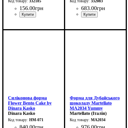
332185
332083
156
.
00
грн
683
.
00
грн
Силіконова форма
Форма для Дубайського
Flower Bento Cake by
шоколаду Martellato
Dinara Kasko
MA2034 Yummy
(d110мм,h75мм,500мл)
Dinara Kasko
(155x75мм,h20мм,250гр)
Martellato (Італія)
HM-071
MA2034
840
.
00
грн
976
.
00
грн