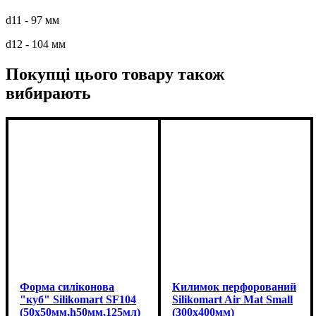
d11 - 97 мм
d12 - 104 мм
Покупці цього товару також
вибирають
Форма силіконова
Килимок перфорований
"куб" Silikomart SF104
Silikomart Air Mat Small
(50х50мм,h50мм,125мл)
(300x400мм)