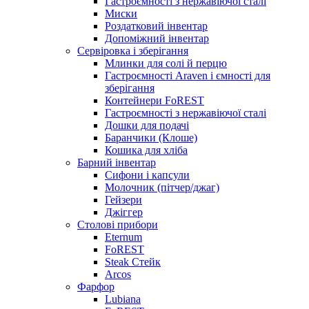
Гастроємності з нержавіючої сталі
Миски
Роздатковий інвентар
Допоміжний інвентар
Сервіровка і зберігання
Млинки для солі й перцю
Гастроємності Araven і ємності для
зберігання
Контейнери FoREST
Гастроємності з нержавіючої сталі
Дошки для подачі
Баранчики (Клоше)
Кошика для хліба
Барний інвентар
Сифони і капсули
Молочник (пітчер/джаг)
Гейзери
Джіггер
Столові прибори
Eternum
FoREST
Steak Стейк
Arcos
Фарфор
Lubiana