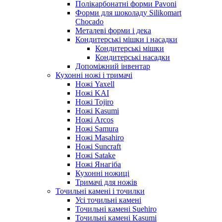
Полікарбонатні форми Pavoni
Форми для шоколаду Silikomart
Chocado
Металеві форми і дека
Кондитерські мішки і насадки
Кондитерські мішки
Кондитерські насадки
Допоміжний інвентар
Кухонні ножі і тримачі
Ножі Yaxell
Ножі KAI
Ножі Tojiro
Ножі Kasumi
Ножі Arcos
Ножі Samura
Ножі Masahiro
Ножі Suncraft
Ножі Satake
Ножі Янагіба
Кухонні ножиці
Тримачі для ножів
Точильні камені і точилки
Усі точильні камені
Точильні камені Suehiro
Точильні камені Kasumi