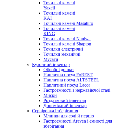
Точильні камені
Yaxell
Точильні камені
KAI
Точильні камені Masahiro
Точильні камені
KING
Точильні камені Naniwa
Точильні камені Shapton
Точилки електричні
Точилки механічні
Мусати
Кухонний інвентар
Обробні дошки
Наплитна посуд FoREST
Наплитна посуд ALTSTEEL
Наплитний посуд Lacor
Гастроємності з нержавіючої сталі
Миски
Роздатковий інвентар
Допоміжний інвентар
Сервіровка і зберігання
Млинки для солі й перцю
Гастроємності Araven і ємності для
зберігання