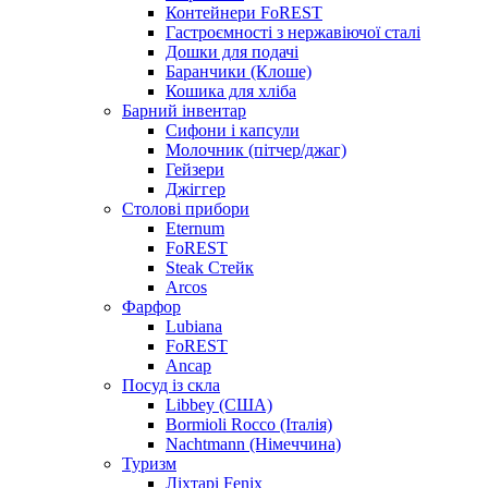
Контейнери FoREST
Гастроємності з нержавіючої сталі
Дошки для подачі
Баранчики (Клоше)
Кошика для хліба
Барний інвентар
Сифони і капсули
Молочник (пітчер/джаг)
Гейзери
Джіггер
Столові прибори
Eternum
FoREST
Steak Стейк
Arcos
Фарфор
Lubiana
FoREST
Ancap
Посуд із скла
Libbey (США)
Bormioli Rocco (Італія)
Nachtmann (Німеччина)
Туризм
Ліхтарі Fenix