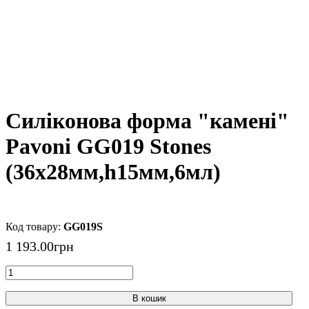
Силіконова форма "камені"
Pavoni GG019 Stones
(36x28мм,h15мм,6мл)
GG019S
1 193
.
00
грн
В кошик