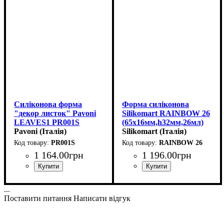
Силіконова форма
Форма силіконова
"декор листок" Pavoni
Silikomart RAINBOW 26
LEAVES1 PR001S
(65x16мм,h32мм,26мл)
(141x100мм,h2мм,8.5мл)
Pavoni (Італія)
Silikomart (Італія)
PR001S
RAINBOW 26
1 164
.
00
грн
1 196
.
00
грн
...
Поставити питання
Написати відгук