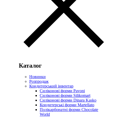
Каталог
Новинки
Розпродаж
Кондитерський інвентар
Силіконові форми Pavoni
Силіконові форми Silikomart
Силіконові форми Dinara Kasko
Кондитерські форми Martellato
Полікарбонатні форми Chocolate
World