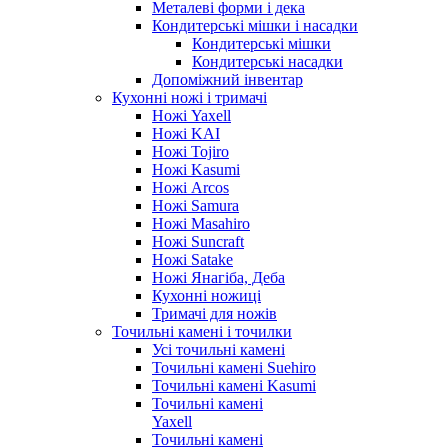
Металеві форми і дека
Кондитерські мішки і насадки
Кондитерські мішки
Кондитерські насадки
Допоміжний інвентар
Кухонні ножі і тримачі
Ножі Yaxell
Ножі KAI
Ножі Tojiro
Ножі Kasumi
Ножі Arcos
Ножі Samura
Ножі Masahiro
Ножі Suncraft
Ножі Satake
Ножі Янагіба, Деба
Кухонні ножиці
Тримачі для ножів
Точильні камені і точилки
Усі точильні камені
Точильні камені Suehiro
Точильні камені Kasumi
Точильні камені
Yaxell
Точильні камені