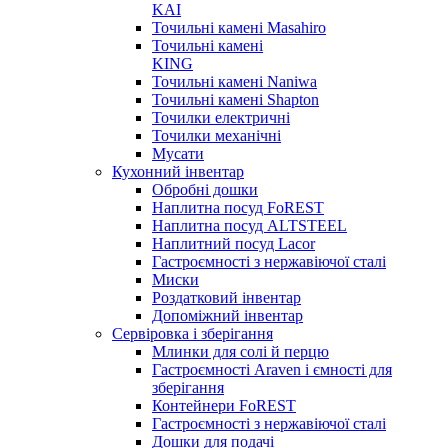
KAI
Точильні камені Masahiro
Точильні камені
KING
Точильні камені Naniwa
Точильні камені Shapton
Точилки електричні
Точилки механічні
Мусати
Кухонний інвентар
Обробні дошки
Наплитна посуд FoREST
Наплитна посуд ALTSTEEL
Наплитний посуд Lacor
Гастроємності з нержавіючої сталі
Миски
Роздатковий інвентар
Допоміжний інвентар
Сервіровка і зберігання
Млинки для солі й перцю
Гастроємності Araven і ємності для
зберігання
Контейнери FoREST
Гастроємності з нержавіючої сталі
Дошки для подачі