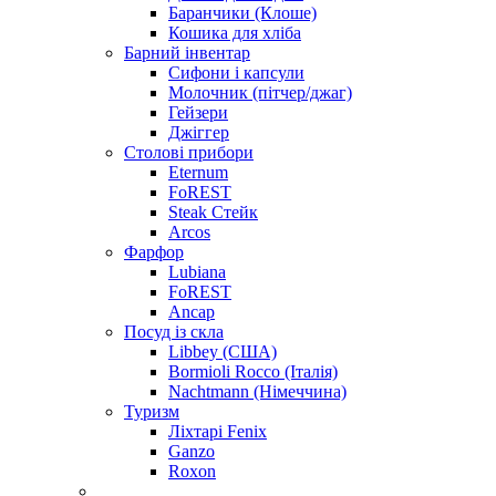
Баранчики (Клоше)
Кошика для хліба
Барний інвентар
Сифони і капсули
Молочник (пітчер/джаг)
Гейзери
Джіггер
Столові прибори
Eternum
FoREST
Steak Стейк
Arcos
Фарфор
Lubiana
FoREST
Ancap
Посуд із скла
Libbey (США)
Bormioli Rocco (Італія)
Nachtmann (Німеччина)
Туризм
Ліхтарі Fenix
Ganzo
Roxon