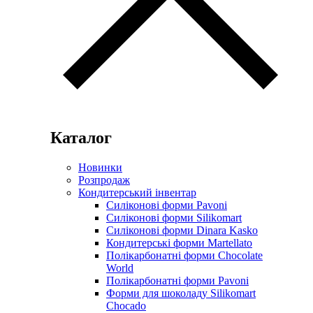
Каталог
Новинки
Розпродаж
Кондитерський інвентар
Силіконові форми Pavoni
Силіконові форми Silikomart
Силіконові форми Dinara Kasko
Кондитерські форми Martellato
Полікарбонатні форми Chocolate
World
Полікарбонатні форми Pavoni
Форми для шоколаду Silikomart
Chocado