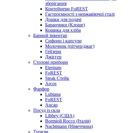
зберігання
Контейнери FoREST
Гастроємності з нержавіючої сталі
Дошки для подачі
Баранчики (Клоше)
Кошика для хліба
Барний інвентар
Сифони і капсули
Молочник (пітчер/джаг)
Гейзери
Джіггер
Столові прибори
Eternum
FoREST
Steak Стейк
Arcos
Фарфор
Lubiana
FoREST
Ancap
Посуд із скла
Libbey (США)
Bormioli Rocco (Італія)
Nachtmann (Німеччина)
Туризм