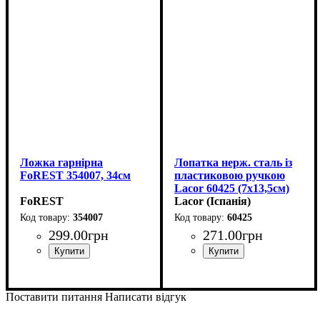
Ложка гарнірна
Лопатка нерж. сталь із
FoREST 354007, 34см
пластиковою ручкою
Lacor 60425 (7х13,5см)
FoREST
Lacor (Іспанія)
354007
60425
299
.
00
грн
271
.
00
грн
Поставити питання
Написати відгук