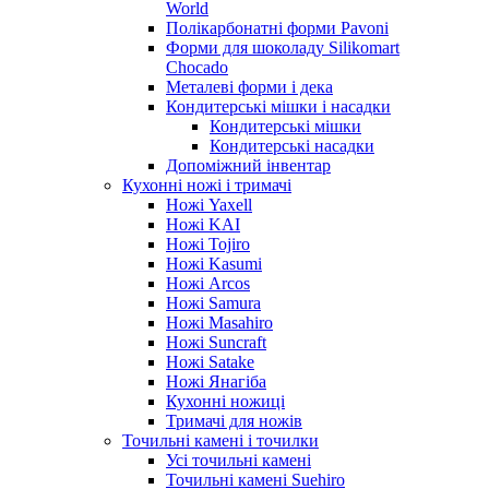
World
Полікарбонатні форми Pavoni
Форми для шоколаду Silikomart
Chocado
Металеві форми і дека
Кондитерські мішки і насадки
Кондитерські мішки
Кондитерські насадки
Допоміжний інвентар
Кухонні ножі і тримачі
Ножі Yaxell
Ножі KAI
Ножі Tojiro
Ножі Kasumi
Ножі Arcos
Ножі Samura
Ножі Masahiro
Ножі Suncraft
Ножі Satake
Ножі Янагіба
Кухонні ножиці
Тримачі для ножів
Точильні камені і точилки
Усі точильні камені
Точильні камені Suehiro