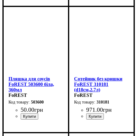
Пляшка для соусів
Сотейник без кришки
FoREST 503600 біла,
FoREST 310181
360мл
(d18см,2.7л)
FoREST
FoREST
503600
310181
50
.
00
грн
971
.
00
грн