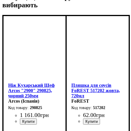
вибирають
Ніж Кухарський Шеф
Пляшка для соусів
Arcos "2900" 290825,
FoREST 517202 жовта,
чорний 250мм
720мл
Arcos (Іспанія)
FoREST
290825
517202
1 161
.
00
грн
62
.
00
грн