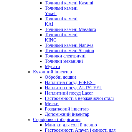
Точильні камені Kasumi
Точильні камені
Yaxell
Точильні камені
KAI
Точильні камені Masahiro
Точильні камені
KING
Точильні камені Naniwa
Точильні камені Shapton
Точилки електричні
Точилки механічні
Мусати
Кухонний інвентар
Обробні дошки
Наплитна посуд FoREST
Наплитна посуд ALTSTEEL
Наплитний посуд Lacor
Гастроємності з нержавіючої сталі
Миски
Роздатковий інвентар
Допоміжний інвентар
Сервіровка і зберігання
Млинки для солі й перцю
Гастроємності Araven і ємності для