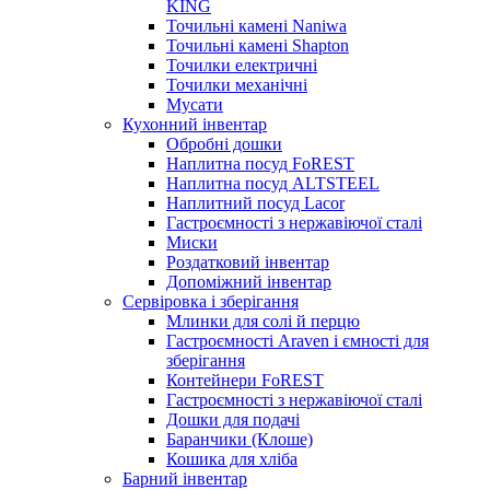
KING
Точильні камені Naniwa
Точильні камені Shapton
Точилки електричні
Точилки механічні
Мусати
Кухонний інвентар
Обробні дошки
Наплитна посуд FoREST
Наплитна посуд ALTSTEEL
Наплитний посуд Lacor
Гастроємності з нержавіючої сталі
Миски
Роздатковий інвентар
Допоміжний інвентар
Сервіровка і зберігання
Млинки для солі й перцю
Гастроємності Araven і ємності для
зберігання
Контейнери FoREST
Гастроємності з нержавіючої сталі
Дошки для подачі
Баранчики (Клоше)
Кошика для хліба
Барний інвентар