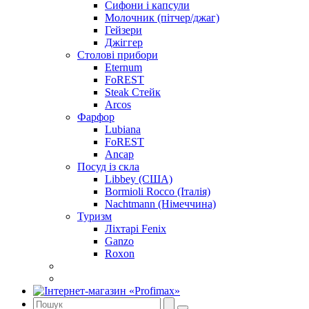
Сифони і капсули
Молочник (пітчер/джаг)
Гейзери
Джіггер
Столові прибори
Eternum
FoREST
Steak Стейк
Arcos
Фарфор
Lubiana
FoREST
Ancap
Посуд із скла
Libbey (США)
Bormioli Rocco (Італія)
Nachtmann (Німеччина)
Туризм
Ліхтарі Fenix
Ganzo
Roxon