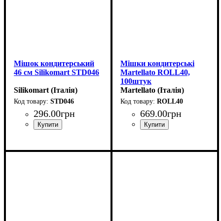
Мішок кондитерський
Мішки кондитерські
46 см Silikomart STD046
Martellato ROLL40,
100штук
Silikomart (Італія)
Martellato (Італія)
STD046
ROLL40
296
.
00
грн
669
.
00
грн