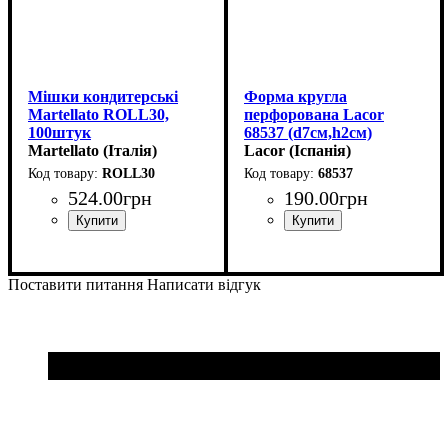
Мішки кондитерські
Форма кругла
Martellato ROLL30,
перфорована Lacor
100штук
68537 (d7см,h2см)
Martellato (Італія)
Lacor (Іспанія)
ROLL30
68537
524
.
00
грн
190
.
00
грн
Поставити питання
Написати відгук