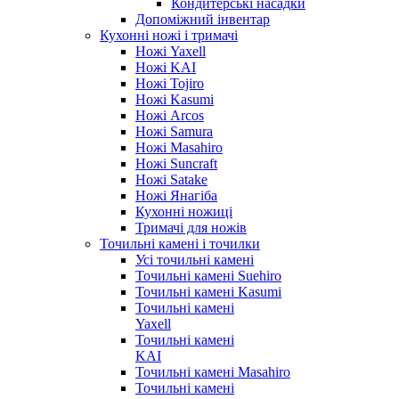
Кондитерські насадки
Допоміжний інвентар
Кухонні ножі і тримачі
Ножі Yaxell
Ножі KAI
Ножі Tojiro
Ножі Kasumi
Ножі Arcos
Ножі Samura
Ножі Masahiro
Ножі Suncraft
Ножі Satake
Ножі Янагіба
Кухонні ножиці
Тримачі для ножів
Точильні камені і точилки
Усі точильні камені
Точильні камені Suehiro
Точильні камені Kasumi
Точильні камені
Yaxell
Точильні камені
KAI
Точильні камені Masahiro
Точильні камені