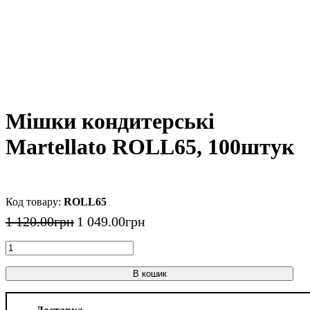
Мішки кондитерські
Martellato ROLL65, 100штук
ROLL65
1 120
.
00
грн
1 049
.
00
грн
В кошик