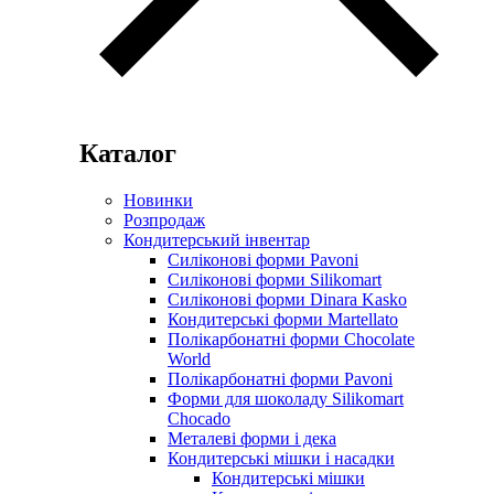
Каталог
Новинки
Розпродаж
Кондитерський інвентар
Силіконові форми Pavoni
Силіконові форми Silikomart
Силіконові форми Dinara Kasko
Кондитерські форми Martellato
Полікарбонатні форми Chocolate
World
Полікарбонатні форми Pavoni
Форми для шоколаду Silikomart
Chocado
Металеві форми і дека
Кондитерські мішки і насадки
Кондитерські мішки