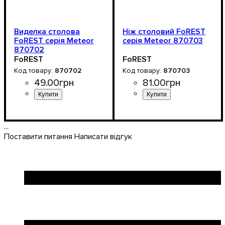
Виделка столова
Ніж столовий FoREST
FoREST серія Meteor
серія Meteor 870703
870702
FoREST
FoREST
870702
870703
49
.
00
грн
81
.
00
грн
...
Поставити питання
Написати відгук