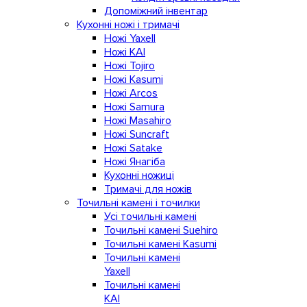
Допоміжний інвентар
Кухонні ножі і тримачі
Ножі Yaxell
Ножі KAI
Ножі Tojiro
Ножі Kasumi
Ножі Arcos
Ножі Samura
Ножі Masahiro
Ножі Suncraft
Ножі Satake
Ножі Янагіба
Кухонні ножиці
Тримачі для ножів
Точильні камені і точилки
Усі точильні камені
Точильні камені Suehiro
Точильні камені Kasumi
Точильні камені
Yaxell
Точильні камені
KAI