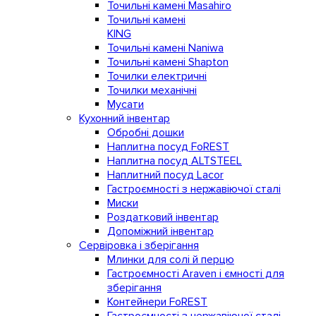
Точильні камені Masahiro
Точильні камені
KING
Точильні камені Naniwa
Точильні камені Shapton
Точилки електричні
Точилки механічні
Мусати
Кухонний інвентар
Обробні дошки
Наплитна посуд FoREST
Наплитна посуд ALTSTEEL
Наплитний посуд Lacor
Гастроємності з нержавіючої сталі
Миски
Роздатковий інвентар
Допоміжний інвентар
Сервіровка і зберігання
Млинки для солі й перцю
Гастроємності Araven і ємності для
зберігання
Контейнери FoREST