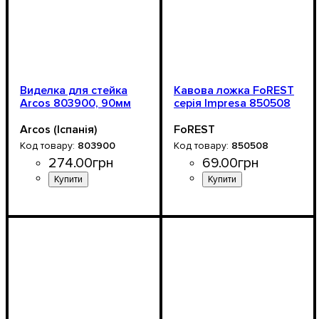
Виделка для стейка
Кавова ложка FoREST
Arcos 803900, 90мм
серія Impresa 850508
Arcos (Іспанія)
FoREST
803900
850508
274
.
00
грн
69
.
00
грн