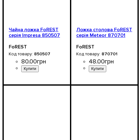
Чайна ложка FoREST
Ложка столова FoREST
серія Impresa 850507
серія Meteor 870701
FoREST
FoREST
850507
870701
80
.
00
грн
48
.
00
грн