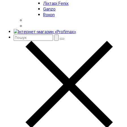
Ліхтарі Fenix
Ganzo
Roxon