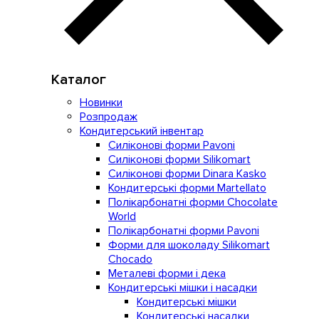
Каталог
Новинки
Розпродаж
Кондитерський інвентар
Силіконові форми Pavoni
Силіконові форми Silikomart
Силіконові форми Dinara Kasko
Кондитерські форми Martellato
Полікарбонатні форми Chocolate
World
Полікарбонатні форми Pavoni
Форми для шоколаду Silikomart
Chocado
Металеві форми і дека
Кондитерські мішки і насадки
Кондитерські мішки
Кондитерські насадки