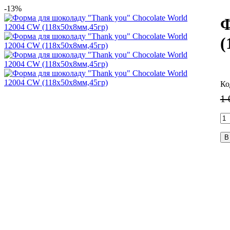
-13%
Ф
(
1 
В