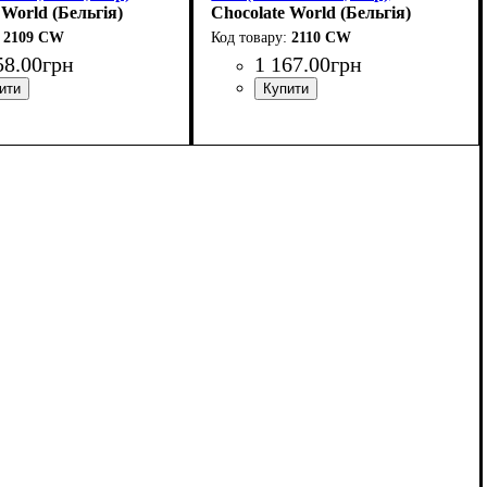
 World (Бельгія)
Chocolate World (Бельгія)
2109 CW
2110 CW
58
.
00
грн
1 167
.
00
грн