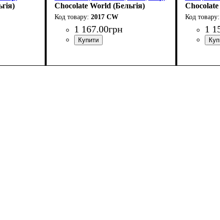
ьгія)
Chocolate World (Бельгія)
Chocolate
2017 CW
1 167
.
00
грн
1 1