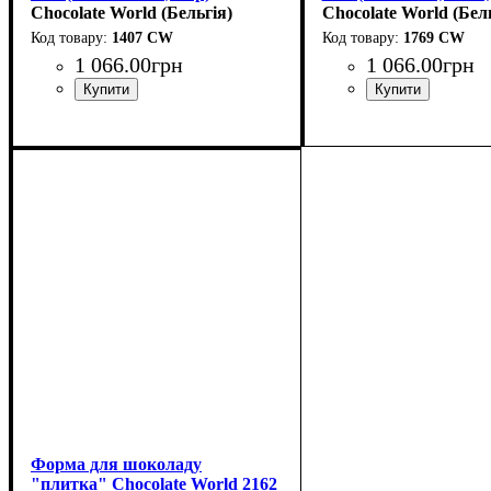
Chocolate World (Бельгія)
Chocolate World (Бел
1407 CW
1769 CW
1 066
.
00
грн
1 066
.
00
грн
Форма для шоколаду
"плитка" Chocolate World 2162