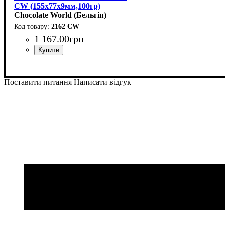
CW (155x77x9мм,100гр)
Chocolate World (Бельгія)
2162 CW
1 167
.
00
грн
Поставити питання
Написати відгук