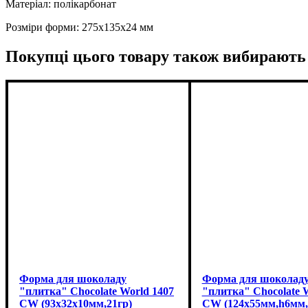
Матеріал: полікарбонат
Розміри форми: 275x135x24 мм
Покупці цього товару також вибирають
Форма для шоколаду
Форма для шоколад
"плитка" Chocolate World 1407
"плитка" Chocolate 
CW (93x32x10мм,21гр)
CW (124x55мм,h6мм,