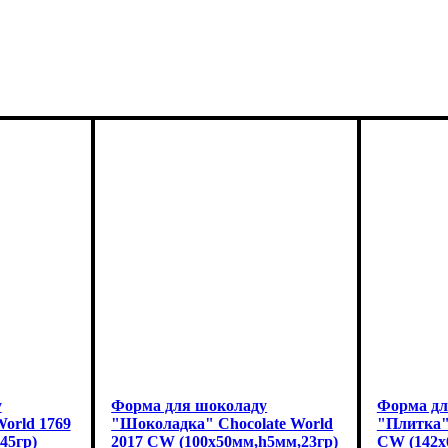
у
Форма для шоколаду
Форма дл
World 1769
"Шоколадка" Chocolate World
"Плитка" 
45гр)
2017 CW (100x50мм,h5мм,23гр)
CW (142x