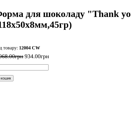
орма для шоколаду "Thank yo
118x50x8мм,45гр)
12004 CW
068
.
00
грн
934
.
00
грн
 кошик