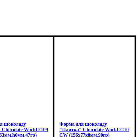
я шоколаду
Форма для шоколаду
Chocolate World 2109
"Плитка" Chocolate World 2110
63мм,h6мм,47гр)
CW (156x77x8мм,90гр)