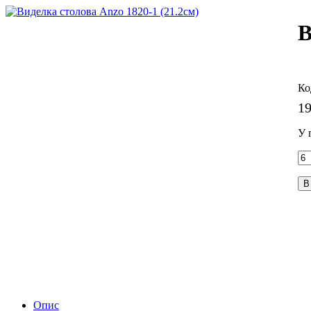
В
1
У 
В
Опис