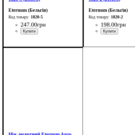
Eternum (Бельгія)
Eternum (Бельгія)
1820-5
1820-2
247
.
00
грн
198
.
00
грн
Ніж десертний Eternum Anzo