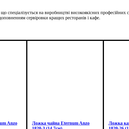
, що спеціалізується на виробництві високоякісних професійних ст
доповненням сервіровки кращих ресторанів і кафе.
num Anzo
Ложка чайна Eternum Anzo
Ложка ка
1820-3 (14.7см)
1820-26 (