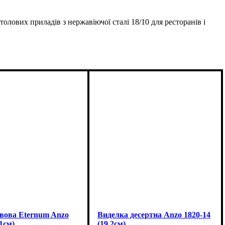
олових приладів з нержавіючої сталі 18/10 для ресторанів і
вова Eternum Anzo
Виделка десертна Anzo 1820-14
11см)
(19.2см)