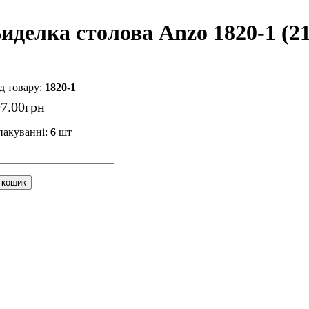
иделка столова Anzo 1820-1 (21
1820-1
97
.
00
грн
пакуванні:
6
шт
 кошик