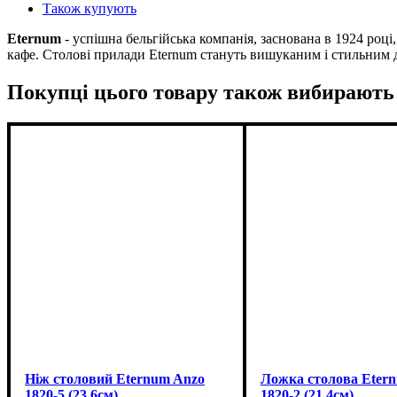
Також купують
Eternum
- успішна бельгійська компанія, заснована в 1924 році
кафе. Столові прилади Eternum стануть вишуканим і стильним 
Покупці цього товару також вибирають
Ніж столовий Eternum Anzo
Ложка столова Eter
1820-5 (23.6см)
1820-2 (21.4см)