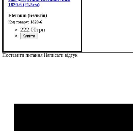
1820-6 (21.5см)
Eternum (Бельгія)
1820-6
222
.
00
грн
Поставити питання
Написати відгук