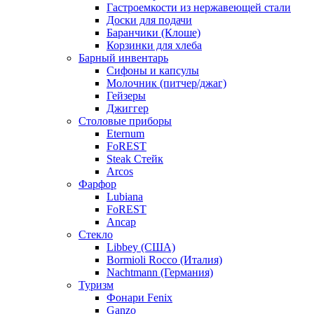
Гастроемкости из нержавеющей стали
Доски для подачи
Баранчики (Клоше)
Корзинки для хлеба
Барный инвентарь
Сифоны и капсулы
Молочник (питчер/джаг)
Гейзеры
Джиггер
Столовые приборы
Eternum
FoREST
Steak Стейк
Arcos
Фарфор
Lubiana
FoREST
Ancap
Стекло
Libbey (США)
Bormioli Rocco (Италия)
Nachtmann (Германия)
Туризм
Фонари Fenix
Ganzo