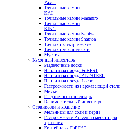
Yaxell
Точильные камни
KAI
Точильные камни Masahiro
Точильные камни
KING
Точильные камни Naniwa
Точильные камни Shapton
Точилки электрические
Точилки механические
Мусаты
Кухонный инвентарь
Разделочные доски
Наплитная посуда FoREST
Наплитная посуда ALTSTEEL
Наплитная посуда Lacor
Гастроемкости из нержавеющей стали
Миски
Раздаточный инвентарь
Вспомогательный инвентарь
Сервировка и хранение
Мельницы для соли и перца
Гастроемкости Araven и емкости для
хранения
Контейнеры FoREST