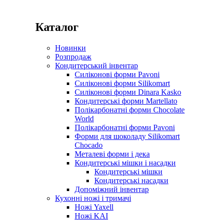
Каталог
Новинки
Розпродаж
Кондитерський інвентар
Силіконові форми Pavoni
Силіконові форми Silikomart
Силіконові форми Dinara Kasko
Кондитерські форми Martellato
Полікарбонатні форми Chocolate
World
Полікарбонатні форми Pavoni
Форми для шоколаду Silikomart
Chocado
Металеві форми і дека
Кондитерські мішки і насадки
Кондитерські мішки
Кондитерські насадки
Допоміжний інвентар
Кухонні ножі і тримачі
Ножі Yaxell
Ножі KAI