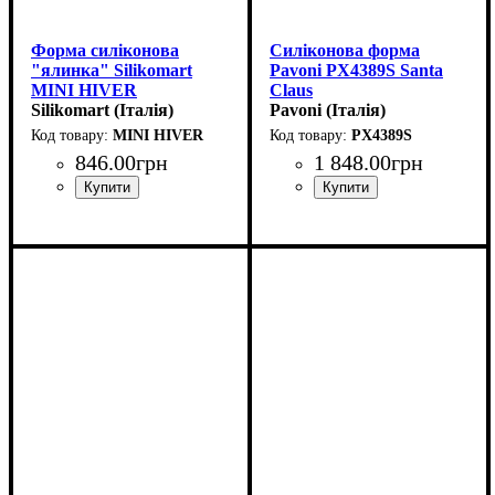
Форма силіконова
Силіконова форма
"ялинка" Silikomart
Pavoni PX4389S Santa
MINI HIVER
Claus
(d70мм,h30мм,108мл)
Silikomart (Італія)
(60x72мм,h70мм,128мл)
Pavoni (Італія)
MINI HIVER
PX4389S
846
.
00
грн
1 848
.
00
грн