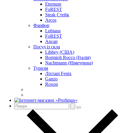
Eternum
FoREST
Steak Стейк
Arcos
Фарфор
Lubiana
FoREST
Ancap
Посуд із скла
Libbey (США)
Bormioli Rocco (Італія)
Nachtmann (Німеччина)
Туризм
Ліхтарі Fenix
Ganzo
Roxon