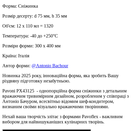
Форма: Сніжинка
Розмір десерту: d 75 мм, h 35 мм
Об'єм: 12 x 110 мл = 1320
Температура: -40 до +250°C
Розміри форми: 300 x 400 мм
Країна: Італія
Автор форми:
@Antonio Bachour
Новинка 2025 року, інноваційна форма, яка зробить Вашу
різдвяну підготовку незабутньою.
Pavoni PX43125 - однопорційна форма сніжинки з детальним
вражаючим тривимірним дизайном, розробленим у співпраці з
Антоніо Бачуром, всесвітньо відомим шеф-кондитером,
визнаним своїми візуально вражаючими творіннями.
Нехай ваша творчість злітає з формами Pavoflex - важливим
вибором для найвишуканіших кулінарних творінь.