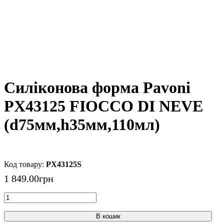
Силіконова форма Pavoni
PX43125 FIOCCO DI NEVE
(d75мм,h35мм,110мл)
PX43125S
1 849
.
00
грн
В кошик