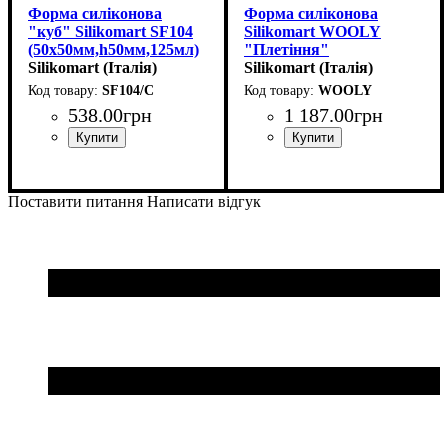
Форма силіконова
Форма силіконова
"куб" Silikomart SF104
Silikomart WOOLY
(50х50мм,h50мм,125мл)
"Плетіння"
Silikomart (Італія)
(d190мм,h72мм,1300мл)
Silikomart (Італія)
SF104/C
WOOLY
538
.
00
грн
1 187
.
00
грн
Поставити питання
Написати відгук