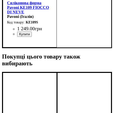
Силіконова форма
Pavoni KE109 FIOCCO
DI NEVE
(d208мм,h47мм,1100мл)
Pavoni (Італія)
KE109S
1 249
.
00
грн
Покупці цього товару також
вибирають