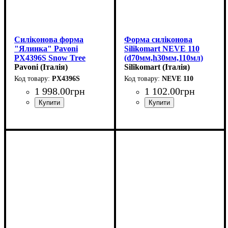
Силіконова форма
Форма силіконова
"Ялинка" Pavoni
Silikomart NEVE 110
PX4396S Snow Tree
(d70мм,h30мм,110мл)
(d65мм,h75мм,100мл)
Pavoni (Італія)
Silikomart (Італія)
PX4396S
NEVE 110
1 998
.
00
грн
1 102
.
00
грн