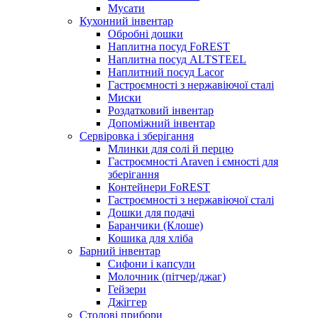
Мусати
Кухонний інвентар
Обробні дошки
Наплитна посуд FoREST
Наплитна посуд ALTSTEEL
Наплитний посуд Lacor
Гастроємності з нержавіючої сталі
Миски
Роздатковий інвентар
Допоміжний інвентар
Сервіровка і зберігання
Млинки для солі й перцю
Гастроємності Araven і ємності для
зберігання
Контейнери FoREST
Гастроємності з нержавіючої сталі
Дошки для подачі
Баранчики (Клоше)
Кошика для хліба
Барний інвентар
Сифони і капсули
Молочник (пітчер/джаг)
Гейзери
Джіггер
Столові прибори