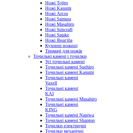
Ножі Tojiro
Ножі Kasumi
Ножі Arcos
Ножі Samura
Ножі Masahiro
Ножі Suncraft
Ножі Satake
Ножі Янагіба
Кухонні ножиці
Тримачі для ножів
Точильні камені і точилки
Усі точильні камені
Точильні камені Suehiro
Точильні камені Kasumi
Точильні камені
Yaxell
Точильні камені
KAI
Точильні камені Masahiro
Точильні камені
KING
Точильні камені Naniwa
Точильні камені Shapton
Точилки електричні
Точилки механічні