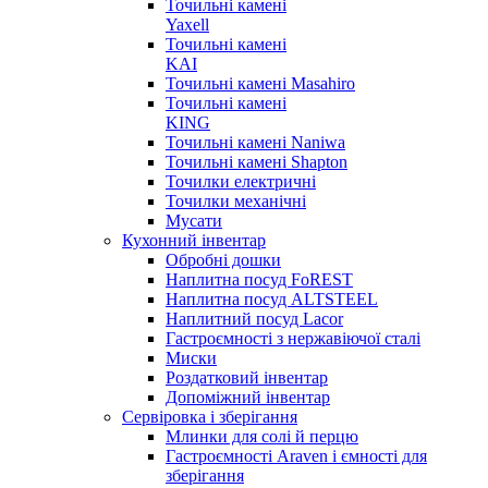
Точильні камені
Yaxell
Точильні камені
KAI
Точильні камені Masahiro
Точильні камені
KING
Точильні камені Naniwa
Точильні камені Shapton
Точилки електричні
Точилки механічні
Мусати
Кухонний інвентар
Обробні дошки
Наплитна посуд FoREST
Наплитна посуд ALTSTEEL
Наплитний посуд Lacor
Гастроємності з нержавіючої сталі
Миски
Роздатковий інвентар
Допоміжний інвентар
Сервіровка і зберігання
Млинки для солі й перцю
Гастроємності Araven і ємності для
зберігання