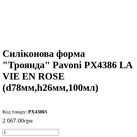
Силіконова форма
"Троянда" Pavoni PX4386 LA
VIE EN ROSE
(d78мм,h26мм,100мл)
PX4386S
2 067
.
00
грн