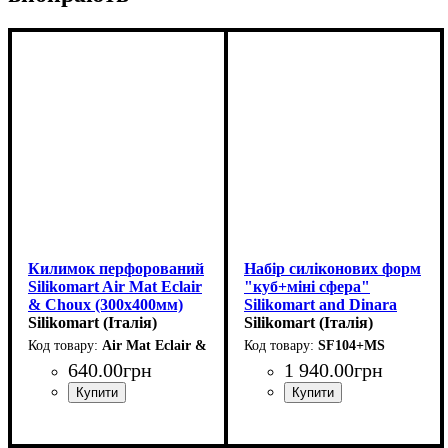
Килимок перфорований
Набір силіконових форм
Silikomart Air Mat Eclair
"куб+міні сфера"
& Choux (300x400мм)
Silikomart and Dinara
Silikomart (Італія)
Kasko
Silikomart (Італія)
(60x60мм,h60мм,150мл)
Air Mat Eclair & Choux
SF104+MS
640
.
00
грн
1 940
.
00
грн