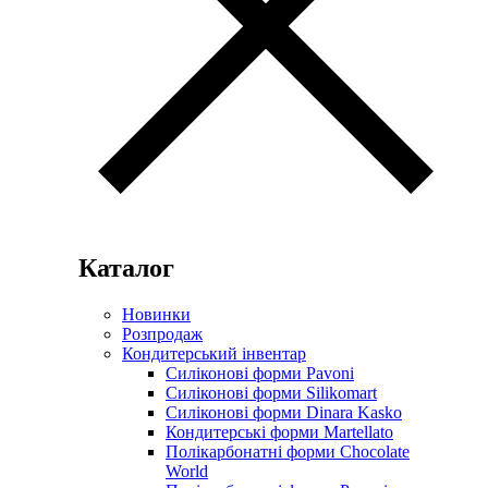
Каталог
Новинки
Розпродаж
Кондитерський інвентар
Силіконові форми Pavoni
Силіконові форми Silikomart
Силіконові форми Dinara Kasko
Кондитерські форми Martellato
Полікарбонатні форми Chocolate
World