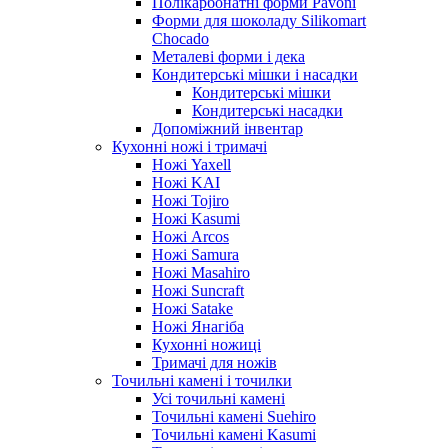
Полікарбонатні форми Pavoni
Форми для шоколаду Silikomart
Chocado
Металеві форми і дека
Кондитерські мішки і насадки
Кондитерські мішки
Кондитерські насадки
Допоміжний інвентар
Кухонні ножі і тримачі
Ножі Yaxell
Ножі KAI
Ножі Tojiro
Ножі Kasumi
Ножі Arcos
Ножі Samura
Ножі Masahiro
Ножі Suncraft
Ножі Satake
Ножі Янагіба
Кухонні ножиці
Тримачі для ножів
Точильні камені і точилки
Усі точильні камені
Точильні камені Suehiro
Точильні камені Kasumi