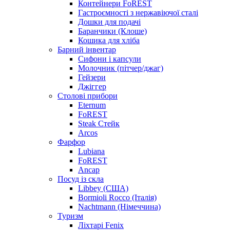
Контейнери FoREST
Гастроємності з нержавіючої сталі
Дошки для подачі
Баранчики (Клоше)
Кошика для хліба
Барний інвентар
Сифони і капсули
Молочник (пітчер/джаг)
Гейзери
Джіггер
Столові прибори
Eternum
FoREST
Steak Стейк
Arcos
Фарфор
Lubiana
FoREST
Ancap
Посуд із скла
Libbey (США)
Bormioli Rocco (Італія)
Nachtmann (Німеччина)
Туризм
Ліхтарі Fenix