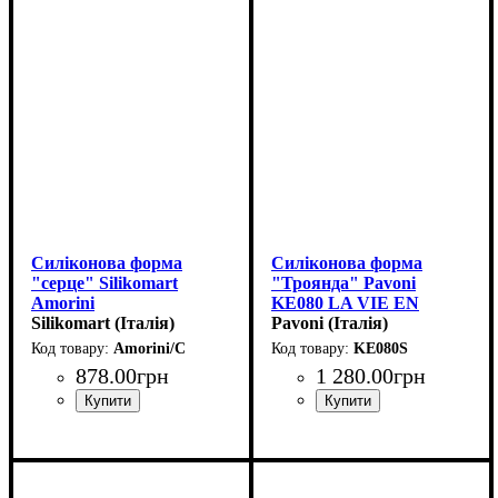
Силіконова форма
Силіконова форма
"серце" Silikomart
"Троянда" Pavoni
Amorini
KE080 LA VIE EN
(63х65мм,h39мм,100мл)
Silikomart (Італія)
ROSE
Pavoni (Італія)
(d180мм,h45мм,960мл)
Amorini/C
KE080S
878
.
00
грн
1 280
.
00
грн