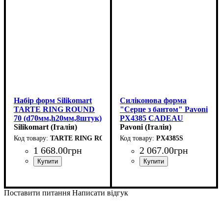
Набір форм Silikomart
Силіконова форма
TARTE RING ROUND
"Серце з бантом" Pavoni
70 (d70мм,h20мм,8штук)
PX4385 CADEAU
Silikomart (Італія)
(73x66мм,h36мм,90мл)
Pavoni (Італія)
TARTE RING ROUND 70
PX4385S
1 668
.
00
грн
2 067
.
00
грн
Поставити питання
Написати відгук