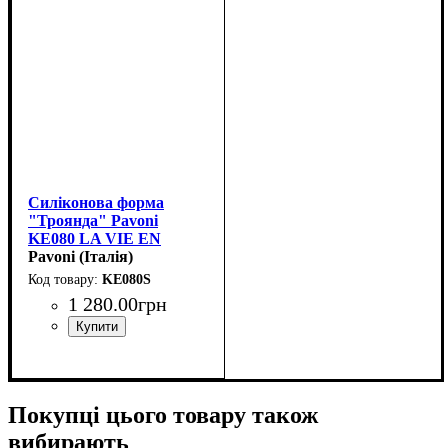
Силіконова форма
"Троянда" Pavoni
KE080 LA VIE EN
ROSE
Pavoni (Італія)
(d180мм,h45мм,960мл)
KE080S
1 280
.
00
грн
Покупці цього товару також
вибирають