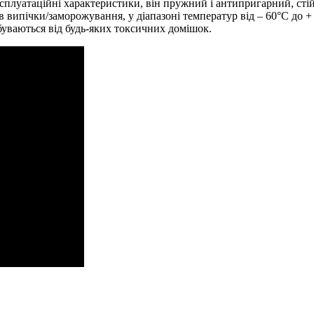
ксплуатаційні характеристики, він пружний і антипригарний, ст
в випічки/заморожування, у діапазоні температур від – 60°C до +
буваються від будь-яких токсичних домішок.