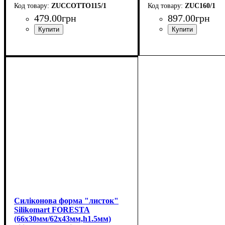
ZUCCOTTO115/1
ZUC160/1
479
.
00
грн
897
.
00
грн
Силіконова форма "листок"
Silikomart FORESTA
(66x30мм/62x43мм,h1.5мм)