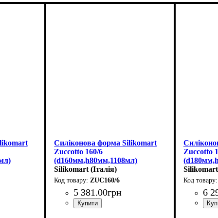
likomart
Силіконова форма Silikomart
Силіконов
Zuccotto 160/6
Zuccotto 
мл)
(d160мм,h80мм,1108мл)
(d180мм,
Silikomart (Італія)
Silikomart
ZUC160/6
5 381
.
00
грн
6 2