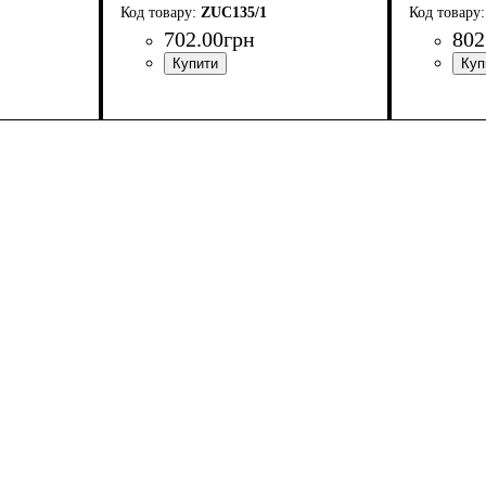
ZUC135/1
702
.
00
грн
802