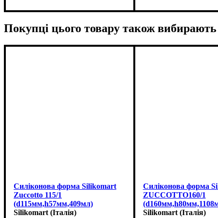
Покупці цього товару також вибирають
Силіконова форма Silikomart
Силіконова форма Si
Zuccotto 115/1
ZUCCOTTO160/1
(d115мм,h57мм,409мл)
(d160мм,h80мм,1108
Silikomart (Італія)
Silikomart (Італія)