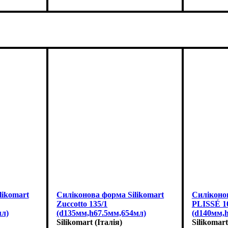
likomart
Силіконова форма Silikomart
Силіконов
Zuccotto 135/1
PLISSÉ 1
мл)
(d135мм,h67.5мм,654мл)
(d140мм,
Silikomart (Італія)
Silikomart