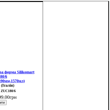
а форма Silikomart
180/6
h90мм,1570мл)
 (Італія)
ZUC180/6
99
.
00
грн