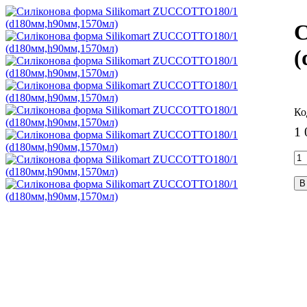
С
(
1 
В