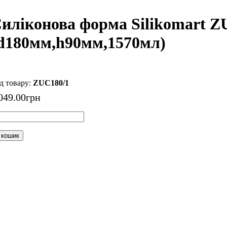
иліконова форма Silikomart
d180мм,h90мм,1570мл)
ZUC180/1
049
.
00
грн
 кошик