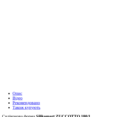
Опис
Відео
Рекомендовано
Також купують
Силіконова форма
Silikomart ZUCCOTTO 180/1