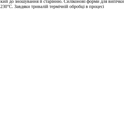
ійкий до зношування й старінню. Силіконові форми для випічки
 230°C. Завдяки тривалій термічній обробці в процесі