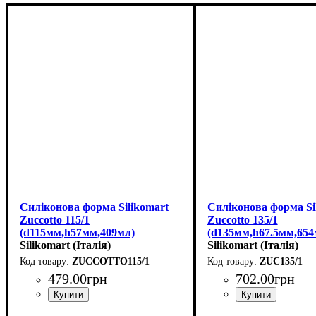
Силіконова форма Silikomart
Силіконова форма Si
Zuccotto 115/1
Zuccotto 135/1
(d115мм,h57мм,409мл)
(d135мм,h67.5мм,654
Silikomart (Італія)
Silikomart (Італія)
ZUCCOTTO115/1
ZUC135/1
479
.
00
грн
702
.
00
грн