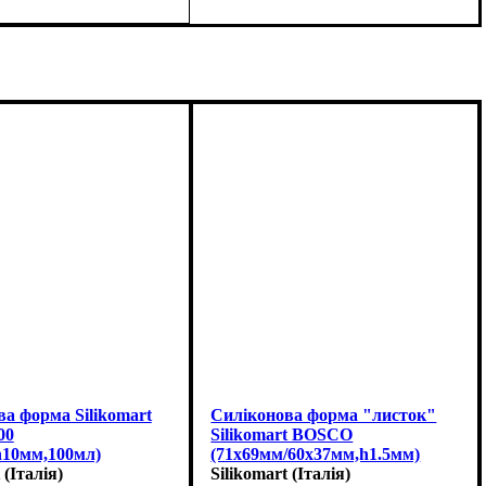
а форма Silikomart
Силіконова форма "листок"
00
Silikomart BOSCO
h10мм,100мл)
(71x69мм/60x37мм,h1.5мм)
 (Італія)
Silikomart (Італія)