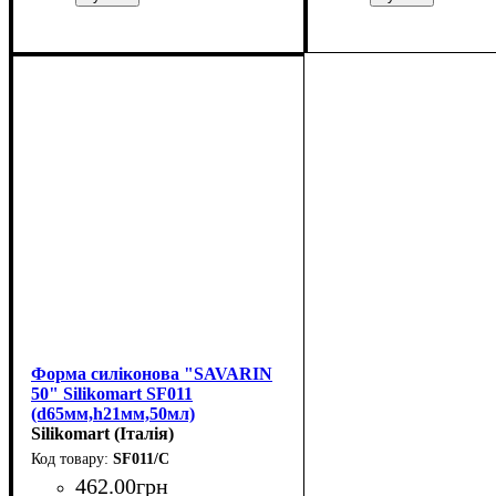
Форма силіконова "SAVARIN
50" Silikomart SF011
(d65мм,h21мм,50мл)
Silikomart (Італія)
SF011/C
462
.
00
грн