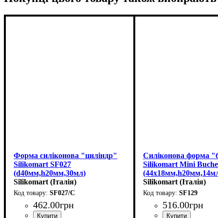
Форма силіконова "циліндр"
Силіконова форма 
Silikomart SF027
Silikomart Mini Buch
(d40мм,h20мм,30мл)
(44х18мм,h20мм,14м
Silikomart (Італія)
Silikomart (Італія)
SF027/C
SF129
462
.
00
грн
516
.
00
грн