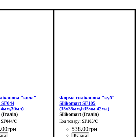
ліконова "кола"
Форма силіконова "куб"
t SF044
Silikomart SF105
14мм,30мл)
(35х35мм,h35мм,42мл)
 (Італія)
Silikomart (Італія)
SF044/C
SF105/C
.
00
грн
538
.
00
грн