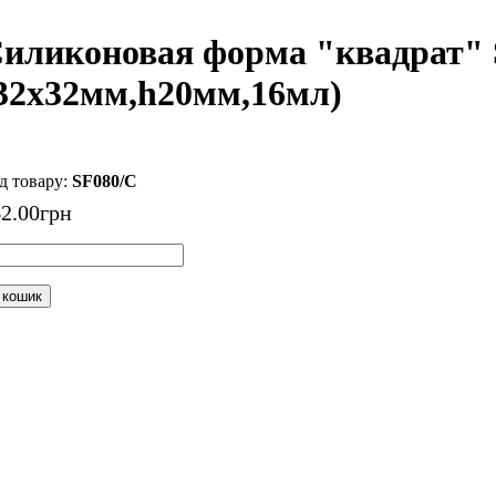
иликоновая форма "квадрат" S
32х32мм,h20мм,16мл)
SF080/C
62
.
00
грн
 кошик