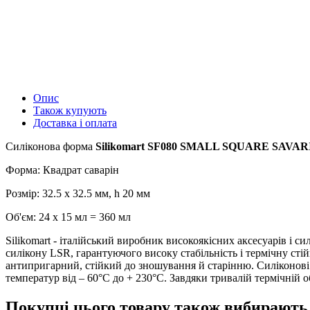
Опис
Також купують
Доставка і оплата
Силіконова форма
Silikomart SF080 SMALL SQUARE SAVAR
Форма: Квадрат саварін
Розмір: 32.5 х 32.5 мм, h 20 мм
Об'єм: 24 x 15 мл = 360 мл
Silikomart - італійський виробник високоякісних аксесуарів і с
силікону LSR, гарантуючого високу стабільність і термічну сті
антипригарний, стійкий до зношування й старінню. Силіконові 
температур від – 60°C до + 230°C. Завдяки тривалій термічній 
Покупці цього товару також вибирають