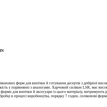
IN
иліконових форм для випічки й готування десертів з добірної вис
йкість у порівнянні з аналогами. Харчовий силікон LSR, має висо
форми для випічки й аксесуари із цього матеріалу, витримують р
обробці в процесі виробництва, порядку 7 годин, силіконові фор