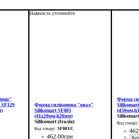
Наявність уточнюйте
"бюш"
Форма си
e SF129
Форма силіконова "овал"
Silikomar
л)
Silikomart SF083
(d50мм,h
(41х29мм,h20мм)
Silikomart
Silikomart (Італія)
SF083/C
462
462
.
00
грн