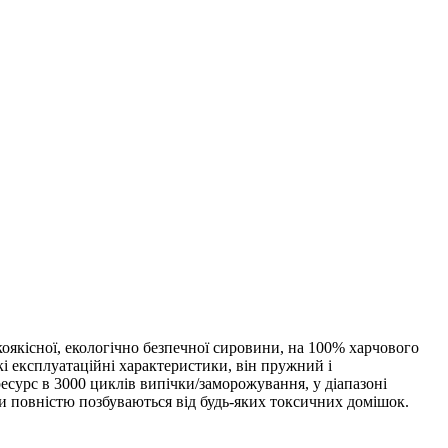
окоякісної, екологічно безпечної сировини, на 100% харчового
кі експлуатаційні характеристики, він пружний і
есурс в 3000 циклів випічки/заморожування, у діапазоні
ми повністю позбуваються від будь-яких токсичних домішок.