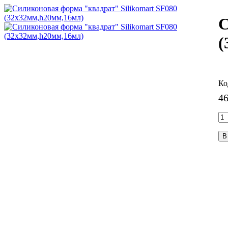
C
(
4
В