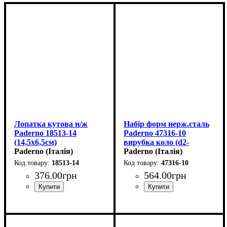
Лопатка кутова н/ж
Набір форм нерж.сталь
Paderno 18513-14
Paderno 47316-10
(14,5х6,5см)
вирубка коло (d2-
Paderno (Італія)
9см,h3см,11шт)
Paderno (Італія)
18513-14
47316-10
376
.
00
грн
564
.
00
грн