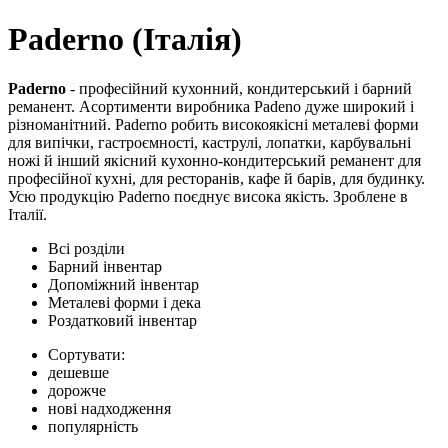
Paderno (Італія)
Paderno
- професійний кухонний, кондитерський і барний
реманент. Асортименти виробника Padeno дуже широкий і
різноманітний. Paderno робить високоякісні металеві форми
для випічки, гастроємності, каструлі, лопатки, карбувальні
ножі й інший якісний кухонно-кондитерський реманент для
професійної кухні, для ресторанів, кафе й барів, для будинку.
Усю продукцію Paderno поєднує висока якість. Зроблене в
Італії.
Всі розділи
Барний інвентар
Допоміжний інвентар
Металеві форми і дека
Роздатковий інвентар
Сортувати:
дешевше
дорожче
нові надходження
популярність