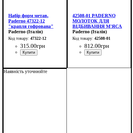
Набір форм метав.
42508-01 PADERNO
Paderno 47322-12
МОЛОТОК ДЛЯ
"крапля гофрована"
ВІДБИВАННЯ М'ЯСА
5шт.
Paderno (Італія)
0,41 КГ
Paderno (Італія)
47322-12
42508-01
315
.
00
грн
812
.
00
грн
Наявність уточнюйте