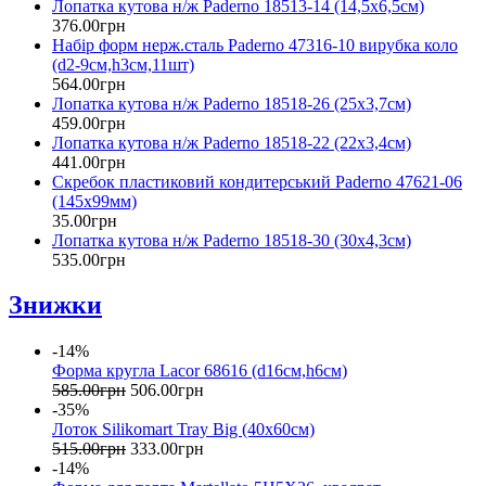
Лопатка кутова н/ж Paderno 18513-14 (14,5х6,5см)
376
.
00
грн
Набір форм нерж.сталь Paderno 47316-10 вирубка коло
(d2-9см,h3см,11шт)
564
.
00
грн
Лопатка кутова н/ж Paderno 18518-26 (25х3,7см)
459
.
00
грн
Лопатка кутова н/ж Paderno 18518-22 (22х3,4см)
441
.
00
грн
Скребок пластиковий кондитерський Paderno 47621-06
(145х99мм)
35
.
00
грн
Лопатка кутова н/ж Paderno 18518-30 (30х4,3см)
535
.
00
грн
Знижки
-14%
Форма кругла Lacor 68616 (d16см,h6см)
585
.
00
грн
506
.
00
грн
-35%
Лоток Silikomart Tray Big (40x60см)
515
.
00
грн
333
.
00
грн
-14%