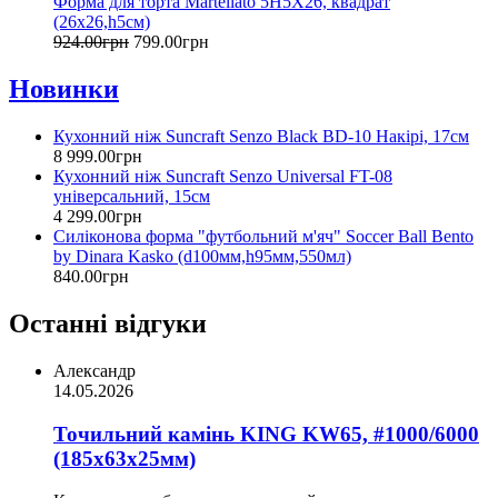
Форма для торта Martellato 5H5X26, квадрат
(26x26,h5см)
924
.
00
грн
799
.
00
грн
Новинки
Кухонний ніж Suncraft Senzo Black BD-10 Накірі, 17см
8 999
.
00
грн
Кухонний ніж Suncraft Senzo Universal FT-08
універсальний, 15см
4 299
.
00
грн
Силіконова форма "футбольний м'яч" Soccer Ball Bento
by Dinara Kasko (d100мм,h95мм,550мл)
840
.
00
грн
Останні відгуки
Александр
14.05.2026
Точильний камінь KING KW65, #1000/6000
(185х63х25мм)