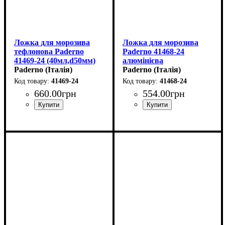
Ложка для морозива
Ложка для морозива
тефлонова Paderno
Paderno 41468-24
41469-24 (40мл,d50мм)
алюмінієва
Paderno (Італія)
(40мл,d50мм)
Paderno (Італія)
41469-24
41468-24
660
.
00
грн
554
.
00
грн