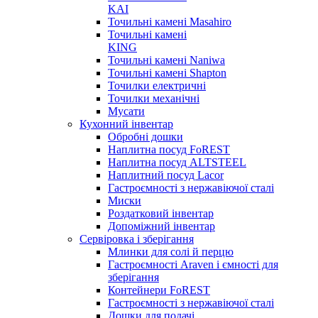
KAI
Точильні камені Masahiro
Точильні камені
KING
Точильні камені Naniwa
Точильні камені Shapton
Точилки електричні
Точилки механічні
Мусати
Кухонний інвентар
Обробні дошки
Наплитна посуд FoREST
Наплитна посуд ALTSTEEL
Наплитний посуд Lacor
Гастроємності з нержавіючої сталі
Миски
Роздатковий інвентар
Допоміжний інвентар
Сервіровка і зберігання
Млинки для солі й перцю
Гастроємності Araven і ємності для
зберігання
Контейнери FoREST
Гастроємності з нержавіючої сталі
Дошки для подачі