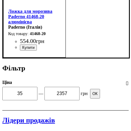
Ложка для морозива
Paderno 41468-20
алюмінієва
(50мл,d55мм)
Paderno (Італія)
41468-20
554
.
00
грн
Фільтр
Ціна
—
грн
ОК
Лідери продажів