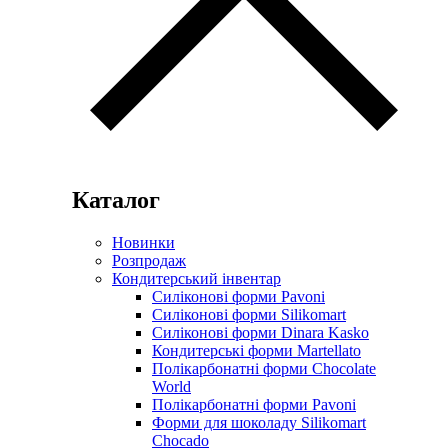
Каталог
Новинки
Розпродаж
Кондитерський інвентар
Силіконові форми Pavoni
Силіконові форми Silikomart
Силіконові форми Dinara Kasko
Кондитерські форми Martellato
Полікарбонатні форми Chocolate
World
Полікарбонатні форми Pavoni
Форми для шоколаду Silikomart
Chocado