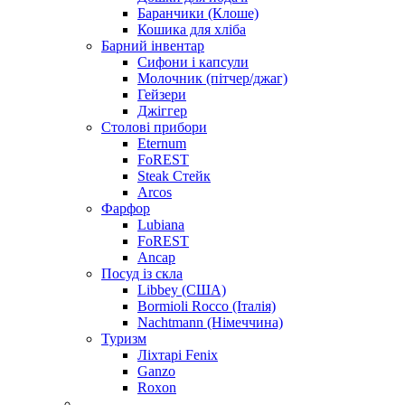
Баранчики (Клоше)
Кошика для хліба
Барний інвентар
Сифони і капсули
Молочник (пітчер/джаг)
Гейзери
Джіггер
Столові прибори
Eternum
FoREST
Steak Стейк
Arcos
Фарфор
Lubiana
FoREST
Ancap
Посуд із скла
Libbey (США)
Bormioli Rocco (Італія)
Nachtmann (Німеччина)
Туризм
Ліхтарі Fenix
Ganzo
Roxon