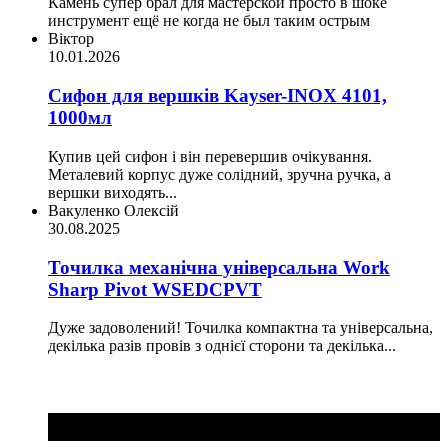
Камень супер брал для мастерской просто в шоке
инструмент ещё не когда не был таким острым
Віктор
10.01.2026
Сифон для вершків Kayser-INOX 4101,
1000мл
Купив цей сифон і він перевершив очікування.
Металевий корпус дуже солідний, зручна ручка, а
вершки виходять...
Вакуленко Олексій
30.08.2025
Точилка механічна універсальна Work
Sharp Pivot WSEDCPVT
Дуже задоволений! Точилка компактна та універсальна,
декілька разів провів з однієї сторони та декілька...