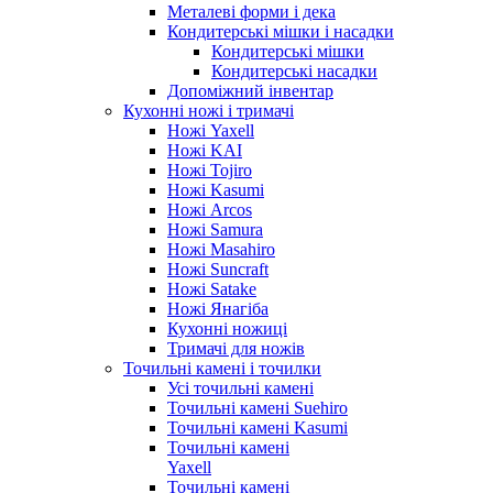
Металеві форми і дека
Кондитерські мішки і насадки
Кондитерські мішки
Кондитерські насадки
Допоміжний інвентар
Кухонні ножі і тримачі
Ножі Yaxell
Ножі KAI
Ножі Tojiro
Ножі Kasumi
Ножі Arcos
Ножі Samura
Ножі Masahiro
Ножі Suncraft
Ножі Satake
Ножі Янагіба
Кухонні ножиці
Тримачі для ножів
Точильні камені і точилки
Усі точильні камені
Точильні камені Suehiro
Точильні камені Kasumi
Точильні камені
Yaxell
Точильні камені