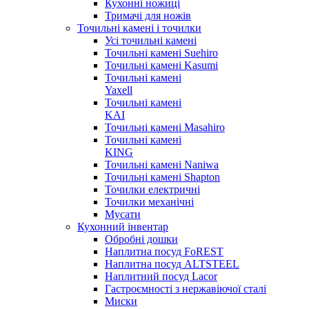
Кухонні ножиці
Тримачі для ножів
Точильні камені і точилки
Усі точильні камені
Точильні камені Suehiro
Точильні камені Kasumi
Точильні камені
Yaxell
Точильні камені
KAI
Точильні камені Masahiro
Точильні камені
KING
Точильні камені Naniwa
Точильні камені Shapton
Точилки електричні
Точилки механічні
Мусати
Кухонний інвентар
Обробні дошки
Наплитна посуд FoREST
Наплитна посуд ALTSTEEL
Наплитний посуд Lacor
Гастроємності з нержавіючої сталі
Миски