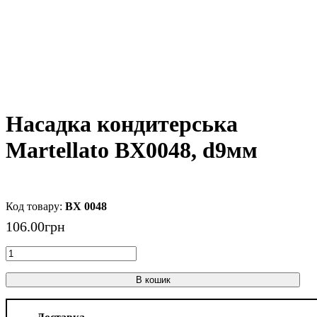
Насадка кондитерська
Martellato BX0048, d9мм
BX 0048
106
.
00
грн
В кошик