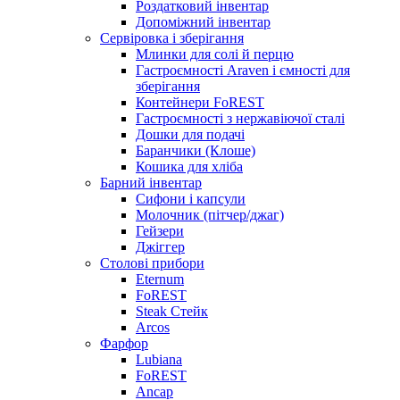
Роздатковий інвентар
Допоміжний інвентар
Сервіровка і зберігання
Млинки для солі й перцю
Гастроємності Araven і ємності для
зберігання
Контейнери FoREST
Гастроємності з нержавіючої сталі
Дошки для подачі
Баранчики (Клоше)
Кошика для хліба
Барний інвентар
Сифони і капсули
Молочник (пітчер/джаг)
Гейзери
Джіггер
Столові прибори
Eternum
FoREST
Steak Стейк
Arcos
Фарфор
Lubiana
FoREST
Ancap