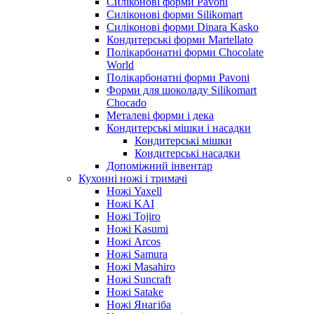
Силіконові форми Pavoni
Силіконові форми Silikomart
Силіконові форми Dinara Kasko
Кондитерські форми Martellato
Полікарбонатні форми Chocolate
World
Полікарбонатні форми Pavoni
Форми для шоколаду Silikomart
Chocado
Металеві форми і дека
Кондитерські мішки і насадки
Кондитерські мішки
Кондитерські насадки
Допоміжний інвентар
Кухонні ножі і тримачі
Ножі Yaxell
Ножі KAI
Ножі Tojiro
Ножі Kasumi
Ножі Arcos
Ножі Samura
Ножі Masahiro
Ножі Suncraft
Ножі Satake
Ножі Янагіба