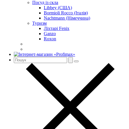
Посуд із скла
Libbey (США)
Bormioli Rocco (Італія)
Nachtmann (Німеччина)
Туризм
Ліхтарі Fenix
Ganzo
Roxon