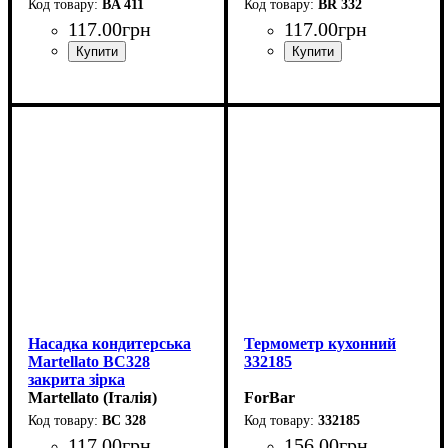
BA 411
BR 332
117
.
00
грн
117
.
00
грн
Насадка кондитерська
Термометр кухонний
Martellato BC328
332185
закрита зірка
(d10мм,h52мм)
Martellato (Італія)
ForBar
BC 328
332185
117
.
00
грн
156
.
00
грн