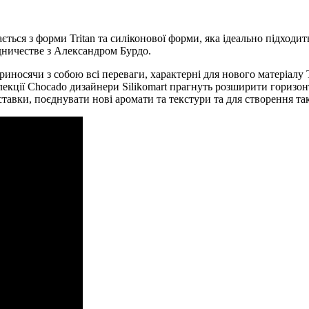
дається з форми Tritan та силіконової форми, яка ідеально підхо
дничестве з Александром Бурдо.
приносячи з собою всі переваги, характерні для нового матеріалу 
олекції Chocado дизайнери Silikomart прагнуть розширити горизо
тавки, поєднувати нові аромати та текстури та для створення та