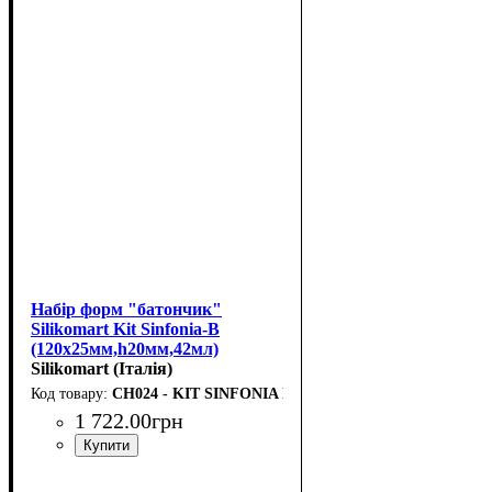
Набір форм "батончик"
Silikomart Kit Sinfonia-B
(120x25мм,h20мм,42мл)
Silikomart (Італія)
CH024 - KIT SINFONIA B
1 722
.
00
грн