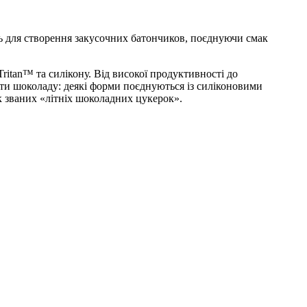
дить для створення закусочних батончиков, поєднуючи смак
Tritan™ та силікону. Від високої продуктивності до
нти шоколаду: деякі форми поєднуються із силіконовими
к званих «літніх шоколадних цукерок».