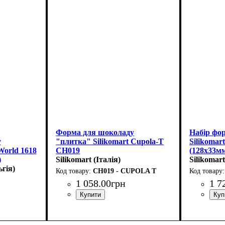
Форма для шоколаду
Набір фо
у
"плитка" Silikomart Cupola-T
Silikomar
orld 1618
CH019
(128x33м
)
(153x74мм,h14мм,117мл)
Silikomart (Італія)
Silikomart
ьгія)
CH019 - CUPOLA T
1 058
.
00
грн
1 7