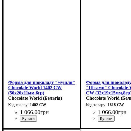
Форма для шоколаду "мушля"
Форма для шоколад
Chocolate World 1402 CW
"Штамп" Chocolate W
(50x20x11мм,6гр)
CW (32x19x15мм,8гр
Chocolate World (Бельгія)
Chocolate World (Бел
1402 CW
1618 CW
1 066
.
00
грн
1 066
.
00
грн