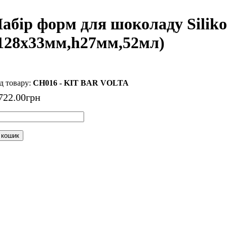
абір форм для шоколаду Siliko
128x33мм,h27мм,52мл)
CH016 - KIT BAR VOLTA
722
.
00
грн
 кошик