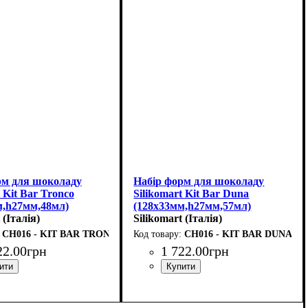
рм для шоколаду
Набір форм для шоколаду
t Kit Bar Tronco
Silikomart Kit Bar Duna
м,h27мм,48мл)
(128x33мм,h27мм,57мл)
 (Італія)
Silikomart (Італія)
CH016 - KIT BAR TRONCO
CH016 - KIT BAR DUNA
22
.
00
грн
1 722
.
00
грн