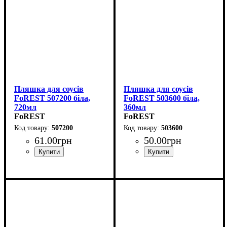
Пляшка для соусів
Пляшка для соусів
FoREST 507200 біла,
FoREST 503600 біла,
720мл
360мл
FoREST
FoREST
507200
503600
61
.
00
грн
50
.
00
грн