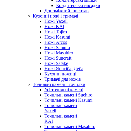
Кондитерські мішки
Кондитерські насадки
Допоміжний інвентар
Кухонні ножі і тримачі
Ножі Yaxell
Ножі KAI
Ножі Tojiro
Ножі Kasumi
Ножі Arcos
Ножі Samura
Ножі Masahiro
Ножі Suncraft
Ножі Satake
Ножі Янагіба, Деба
Кухонні ножиці
Тримачі для ножів
Точильні камені і точилки
Усі точильні камені
Точильні камені Suehiro
Точильні камені Kasumi
Точильні камені
Yaxell
Точильні камені
KAI
Точильні камені Masahiro