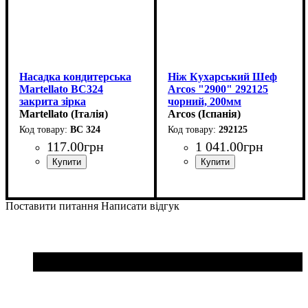
Насадка кондитерська
Ніж Кухарський Шеф
Martellato BC324
Arcos "2900" 292125
закрита зірка
чорний, 200мм
(d6мм,h44мм)
Martellato (Італія)
Arcos (Іспанія)
BC 324
292125
117
.
00
грн
1 041
.
00
грн
Поставити питання
Написати відгук