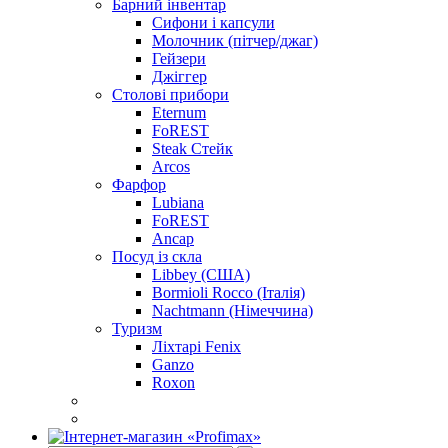
Барний інвентар
Сифони і капсули
Молочник (пітчер/джаг)
Гейзери
Джіггер
Столові прибори
Eternum
FoREST
Steak Стейк
Arcos
Фарфор
Lubiana
FoREST
Ancap
Посуд із скла
Libbey (США)
Bormioli Rocco (Італія)
Nachtmann (Німеччина)
Туризм
Ліхтарі Fenix
Ganzo
Roxon