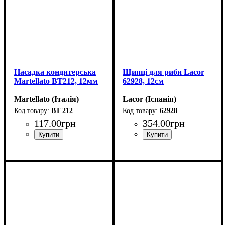
Насадка кондитерська
Щипці для риби Lacor
Martellato BT212, 12мм
62928, 12см
Martellato (Італія)
Lacor (Іспанія)
BT 212
62928
117
.
00
грн
354
.
00
грн