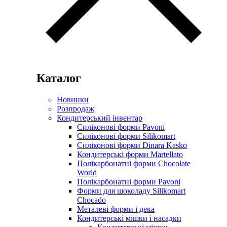
Каталог
Новинки
Розпродаж
Кондитерський інвентар
Силіконові форми Pavoni
Силіконові форми Silikomart
Силіконові форми Dinara Kasko
Кондитерські форми Martellato
Полікарбонатні форми Chocolate
World
Полікарбонатні форми Pavoni
Форми для шоколаду Silikomart
Chocado
Металеві форми і дека
Кондитерські мішки і насадки