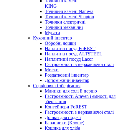
Точильні камені
KING
Точильні камені Naniwa
Точильні камені Shapton
Точилки електричні
Точилки механічні
Мусати
Кухонний інвентар
Обробні дошки
Наплитна посуд FoREST
Наплитна посуд ALTSTEEL
Наплитний посуд Lacor
Гастроємності з нержавіючої сталі
Миски
Роздатковий інвентар
Допоміжний інвентар
Сервіровка і зберігання
Млинки для солі й перцю
Гастроємності Araven і ємності для
зберігання
Контейнери FoREST
Гастроємності з нержавіючої сталі
Дошки для подачі
Баранчики (Клоше)
Кошика для хліба