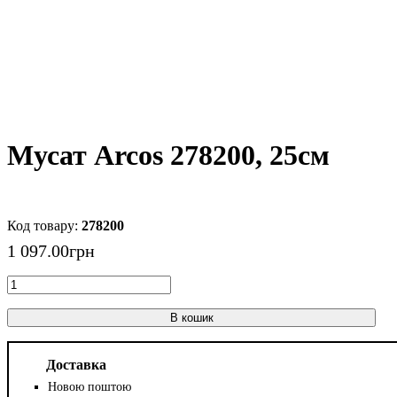
Мусат Arcos 278200, 25см
278200
1 097
.
00
грн
В кошик
Доставка
Новою поштою