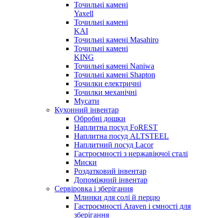
Точильні камені
Yaxell
Точильні камені
KAI
Точильні камені Masahiro
Точильні камені
KING
Точильні камені Naniwa
Точильні камені Shapton
Точилки електричні
Точилки механічні
Мусати
Кухонний інвентар
Обробні дошки
Наплитна посуд FoREST
Наплитна посуд ALTSTEEL
Наплитний посуд Lacor
Гастроємності з нержавіючої сталі
Миски
Роздатковий інвентар
Допоміжний інвентар
Сервіровка і зберігання
Млинки для солі й перцю
Гастроємності Araven і ємності для
зберігання