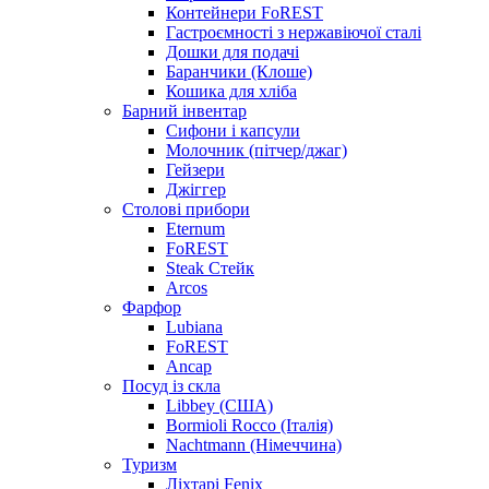
Контейнери FoREST
Гастроємності з нержавіючої сталі
Дошки для подачі
Баранчики (Клоше)
Кошика для хліба
Барний інвентар
Сифони і капсули
Молочник (пітчер/джаг)
Гейзери
Джіггер
Столові прибори
Eternum
FoREST
Steak Стейк
Arcos
Фарфор
Lubiana
FoREST
Ancap
Посуд із скла
Libbey (США)
Bormioli Rocco (Італія)
Nachtmann (Німеччина)
Туризм
Ліхтарі Fenix