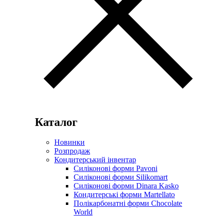
Каталог
Новинки
Розпродаж
Кондитерський інвентар
Силіконові форми Pavoni
Силіконові форми Silikomart
Силіконові форми Dinara Kasko
Кондитерські форми Martellato
Полікарбонатні форми Chocolate
World