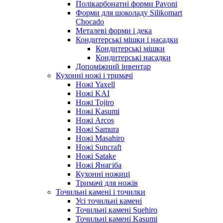
Полікарбонатні форми Pavoni
Форми для шоколаду Silikomart
Chocado
Металеві форми і дека
Кондитерські мішки і насадки
Кондитерські мішки
Кондитерські насадки
Допоміжний інвентар
Кухонні ножі і тримачі
Ножі Yaxell
Ножі KAI
Ножі Tojiro
Ножі Kasumi
Ножі Arcos
Ножі Samura
Ножі Masahiro
Ножі Suncraft
Ножі Satake
Ножі Янагіба
Кухонні ножиці
Тримачі для ножів
Точильні камені і точилки
Усі точильні камені
Точильні камені Suehiro
Точильні камені Kasumi