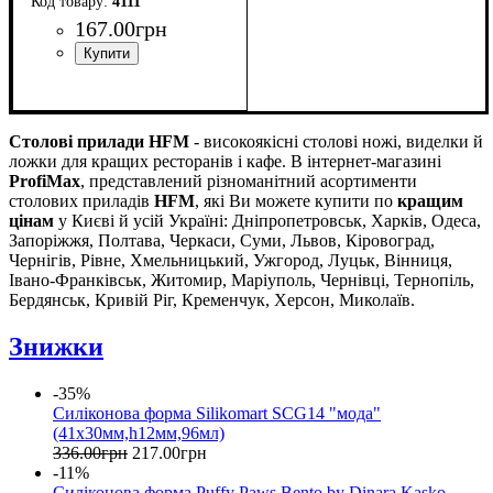
4111
167
.
00
грн
Столові прилади HFM
- високоякісні столові ножі, виделки й
ложки для кращих ресторанів і кафе. В інтернет-магазині
ProfiMax
, представлений різноманітний асортименти
столових приладів
HFM
, які Ви можете купити по
кращим
цінам
у Києві й усій Україні: Дніпропетровськ, Харків, Одеса,
Запоріжжя, Полтава, Черкаси, Суми, Львов, Кіровоград,
Чернігів, Рівне, Хмельницький, Ужгород, Луцьк, Вінниця,
Івано-Франківськ, Житомир, Маріуполь, Чернівці, Тернопіль,
Бердянськ, Кривій Ріг, Кременчук, Херсон, Миколаїв.
Знижки
-35%
Силіконова форма Silikomart SCG14 "мода"
(41х30мм,h12мм,96мл)
336
.
00
грн
217
.
00
грн
-11%
Силіконова форма Puffy Paws Bento by Dinara Kasko