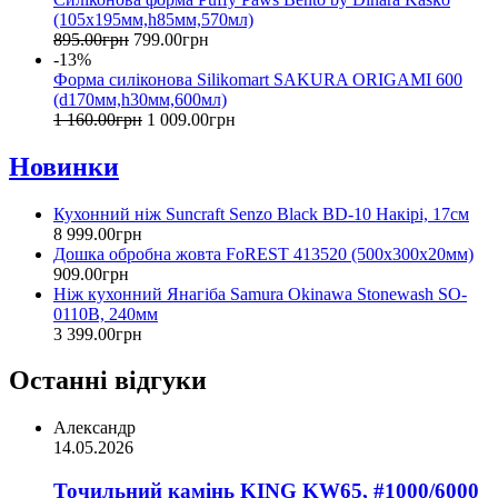
(105x195мм,h85мм,570мл)
895
.
00
грн
799
.
00
грн
-13%
Форма силіконова Silikomart SAKURA ORIGAMI 600
(d170мм,h30мм,600мл)
1 160
.
00
грн
1 009
.
00
грн
Новинки
Кухонний ніж Suncraft Senzo Black BD-10 Накірі, 17см
8 999
.
00
грн
Дошка обробна жовта FoREST 413520 (500x300x20мм)
909
.
00
грн
Ніж кухонний Янагіба Samura Okinawa Stonewash SO-
0110B, 240мм
3 399
.
00
грн
Останні відгуки
Александр
14.05.2026
Точильний камінь KING KW65, #1000/6000