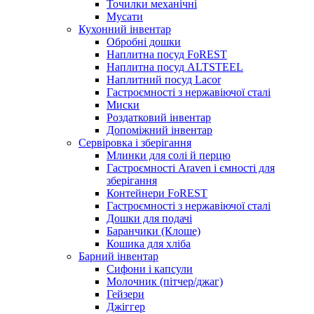
Точилки механічні
Мусати
Кухонний інвентар
Обробні дошки
Наплитна посуд FoREST
Наплитна посуд ALTSTEEL
Наплитний посуд Lacor
Гастроємності з нержавіючої сталі
Миски
Роздатковий інвентар
Допоміжний інвентар
Сервіровка і зберігання
Млинки для солі й перцю
Гастроємності Araven і ємності для
зберігання
Контейнери FoREST
Гастроємності з нержавіючої сталі
Дошки для подачі
Баранчики (Клоше)
Кошика для хліба
Барний інвентар
Сифони і капсули
Молочник (пітчер/джаг)
Гейзери
Джіггер