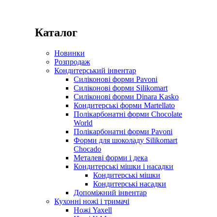
Каталог
Новинки
Розпродаж
Кондитерський інвентар
Силіконові форми Pavoni
Силіконові форми Silikomart
Силіконові форми Dinara Kasko
Кондитерські форми Martellato
Полікарбонатні форми Chocolate
World
Полікарбонатні форми Pavoni
Форми для шоколаду Silikomart
Chocado
Металеві форми і дека
Кондитерські мішки і насадки
Кондитерські мішки
Кондитерські насадки
Допоміжний інвентар
Кухонні ножі і тримачі
Ножі Yaxell