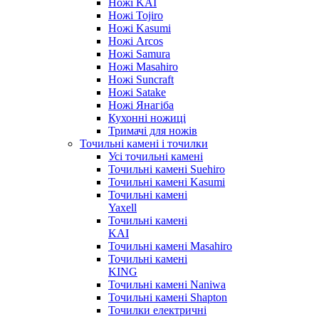
Ножі KAI
Ножі Tojiro
Ножі Kasumi
Ножі Arcos
Ножі Samura
Ножі Masahiro
Ножі Suncraft
Ножі Satake
Ножі Янагіба
Кухонні ножиці
Тримачі для ножів
Точильні камені і точилки
Усі точильні камені
Точильні камені Suehiro
Точильні камені Kasumi
Точильні камені
Yaxell
Точильні камені
KAI
Точильні камені Masahiro
Точильні камені
KING
Точильні камені Naniwa
Точильні камені Shapton
Точилки електричні