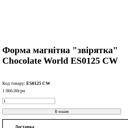
Форма магнітна "звірятка"
Chocolate World ES0125 CW
ES0125 CW
1 066
.
00
грн
В кошик
Доставка