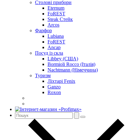
Столові прибори
Eternum
FoREST
Steak Стейк
Arcos
Фарфор
Lubiana
FoREST
Ancap
Посуд із скла
Libbey (США)
Bormioli Rocco (Італія)
Nachtmann (Німеччина)
Туризм
Ліхтарі Fenix
Ganzo
Roxon