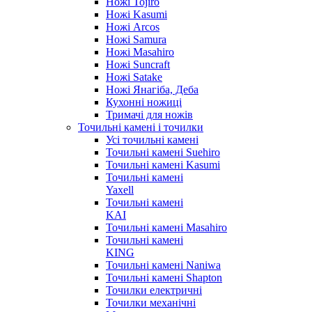
Ножі Tojiro
Ножі Kasumi
Ножі Arcos
Ножі Samura
Ножі Masahiro
Ножі Suncraft
Ножі Satake
Ножі Янагіба, Деба
Кухонні ножиці
Тримачі для ножів
Точильні камені і точилки
Усі точильні камені
Точильні камені Suehiro
Точильні камені Kasumi
Точильні камені
Yaxell
Точильні камені
KAI
Точильні камені Masahiro
Точильні камені
KING
Точильні камені Naniwa
Точильні камені Shapton
Точилки електричні
Точилки механічні