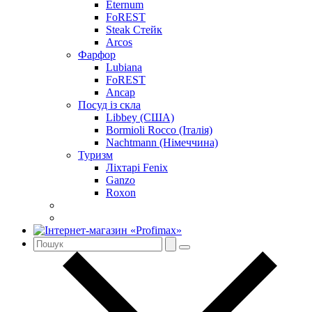
Eternum
FoREST
Steak Стейк
Arcos
Фарфор
Lubiana
FoREST
Ancap
Посуд із скла
Libbey (США)
Bormioli Rocco (Італія)
Nachtmann (Німеччина)
Туризм
Ліхтарі Fenix
Ganzo
Roxon