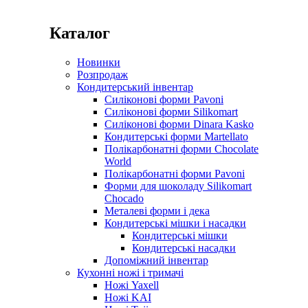
Каталог
Новинки
Розпродаж
Кондитерський інвентар
Силіконові форми Pavoni
Силіконові форми Silikomart
Силіконові форми Dinara Kasko
Кондитерські форми Martellato
Полікарбонатні форми Chocolate
World
Полікарбонатні форми Pavoni
Форми для шоколаду Silikomart
Chocado
Металеві форми і дека
Кондитерські мішки і насадки
Кондитерські мішки
Кондитерські насадки
Допоміжний інвентар
Кухонні ножі і тримачі
Ножі Yaxell
Ножі KAI