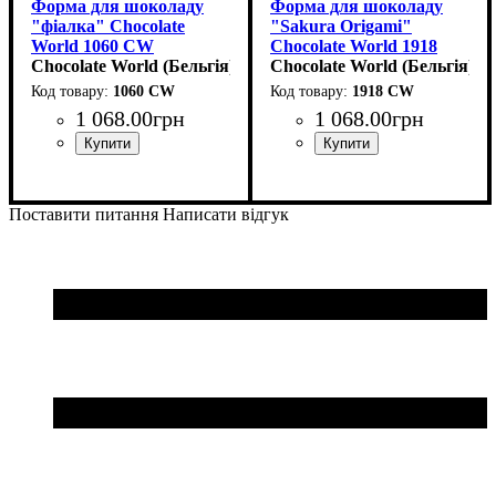
Форма для шоколаду
Форма для шоколаду
"фіалка" Chocolate
"Sakura Origami"
World 1060 CW
Chocolate World 1918
(d40/38мм,h12мм)
Chocolate World (Бельгія)
CW (d31мм,h15мм,9.5гр)
Chocolate World (Бельгія)
1060 CW
1918 CW
1 068
.
00
грн
1 068
.
00
грн
Поставити питання
Написати відгук