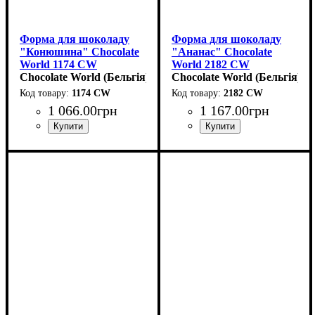
Форма для шоколаду
Форма для шоколаду
"Конюшина" Chocolate
"Ананас" Chocolate
World 1174 CW
World 2182 CW
(33x30мм,h16мм,12гр)
Chocolate World (Бельгія)
(42x26мм,h17мм,13гр)
Chocolate World (Бельгія)
1174 CW
2182 CW
1 066
.
00
грн
1 167
.
00
грн