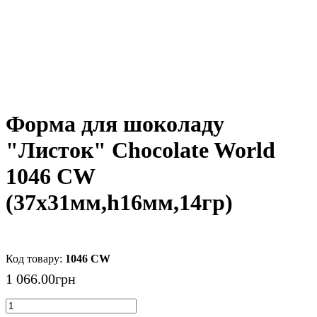
Форма для шоколаду
"Листок" Chocolate World
1046 CW
(37x31мм,h16мм,14гр)
1046 CW
1 066
.
00
грн