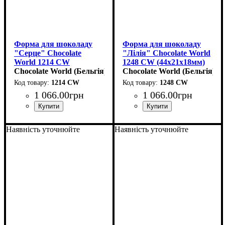
Форма для шоколаду
Форма для шоколаду
"Серце" Chocolate
"Лілія" Chocolate World
World 1214 CW
1248 CW (44x21x18мм)
(31x35x18мм,15гр)
Chocolate World (Бельгія)
Chocolate World (Бельгія)
1214 CW
1248 CW
1 066
.
00
грн
1 066
.
00
грн
Наявність уточнюйте
Наявність уточнюйте