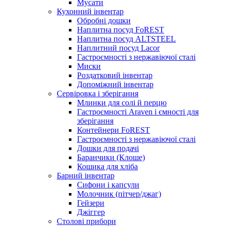
Мусати
Кухонний інвентар
Обробні дошки
Наплитна посуд FoREST
Наплитна посуд ALTSTEEL
Наплитний посуд Lacor
Гастроємності з нержавіючої сталі
Миски
Роздатковий інвентар
Допоміжний інвентар
Сервіровка і зберігання
Млинки для солі й перцю
Гастроємності Araven і ємності для
зберігання
Контейнери FoREST
Гастроємності з нержавіючої сталі
Дошки для подачі
Баранчики (Клоше)
Кошика для хліба
Барний інвентар
Сифони і капсули
Молочник (пітчер/джаг)
Гейзери
Джіггер
Столові прибори