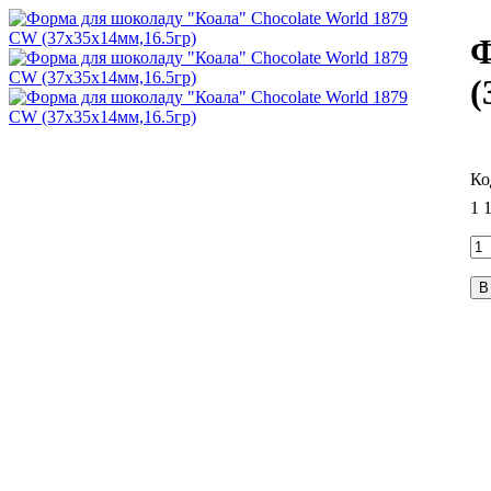
Ф
(
1 
В