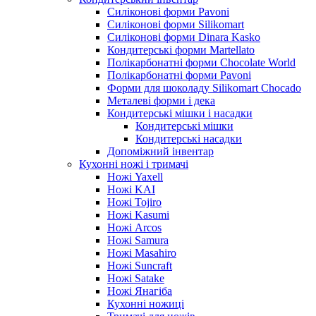
Силіконові форми Pavoni
Силіконові форми Silikomart
Силіконові форми Dinara Kasko
Кондитерські форми Martellato
Полікарбонатні форми Chocolate World
Полікарбонатні форми Pavoni
Форми для шоколаду Silikomart Chocado
Металеві форми і дека
Кондитерські мішки і насадки
Кондитерські мішки
Кондитерські насадки
Допоміжний інвентар
Кухонні ножі і тримачі
Ножі Yaxell
Ножі KAI
Ножі Tojiro
Ножі Kasumi
Ножі Arcos
Ножі Samura
Ножі Masahiro
Ножі Suncraft
Ножі Satake
Ножі Янагіба
Кухонні ножиці