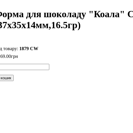
орма для шоколаду "Коала" C
37x35x14мм,16.5гр)
1879 CW
169
.
00
грн
 кошик