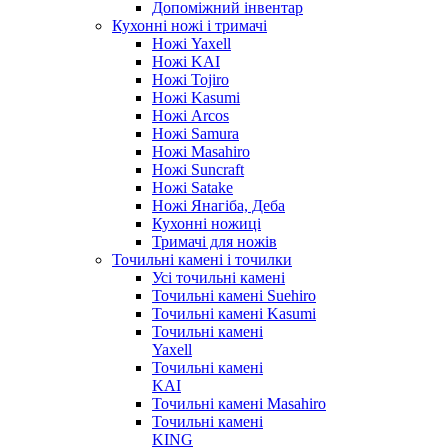
Допоміжний інвентар
Кухонні ножі і тримачі
Ножі Yaxell
Ножі KAI
Ножі Tojiro
Ножі Kasumi
Ножі Arcos
Ножі Samura
Ножі Masahiro
Ножі Suncraft
Ножі Satake
Ножі Янагіба, Деба
Кухонні ножиці
Тримачі для ножів
Точильні камені і точилки
Усі точильні камені
Точильні камені Suehiro
Точильні камені Kasumi
Точильні камені
Yaxell
Точильні камені
KAI
Точильні камені Masahiro
Точильні камені
KING