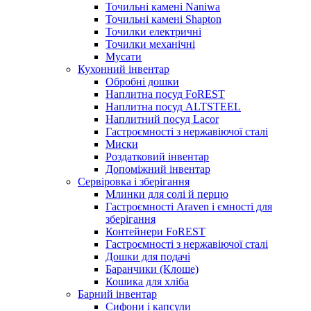
Точильні камені Naniwa
Точильні камені Shapton
Точилки електричні
Точилки механічні
Мусати
Кухонний інвентар
Обробні дошки
Наплитна посуд FoREST
Наплитна посуд ALTSTEEL
Наплитний посуд Lacor
Гастроємності з нержавіючої сталі
Миски
Роздатковий інвентар
Допоміжний інвентар
Сервіровка і зберігання
Млинки для солі й перцю
Гастроємності Araven і ємності для
зберігання
Контейнери FoREST
Гастроємності з нержавіючої сталі
Дошки для подачі
Баранчики (Клоше)
Кошика для хліба
Барний інвентар
Сифони і капсули