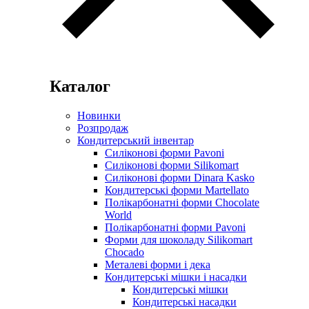
Каталог
Новинки
Розпродаж
Кондитерський інвентар
Силіконові форми Pavoni
Силіконові форми Silikomart
Силіконові форми Dinara Kasko
Кондитерські форми Martellato
Полікарбонатні форми Chocolate
World
Полікарбонатні форми Pavoni
Форми для шоколаду Silikomart
Chocado
Металеві форми і дека
Кондитерські мішки і насадки
Кондитерські мішки
Кондитерські насадки