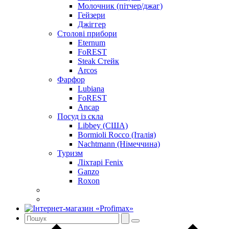
Молочник (пітчер/джаг)
Гейзери
Джіггер
Столові прибори
Eternum
FoREST
Steak Стейк
Arcos
Фарфор
Lubiana
FoREST
Ancap
Посуд із скла
Libbey (США)
Bormioli Rocco (Італія)
Nachtmann (Німеччина)
Туризм
Ліхтарі Fenix
Ganzo
Roxon