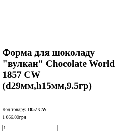
Форма для шоколаду
"вулкан" Chocolate World
1857 CW
(d29мм,h15мм,9.5гр)
1857 CW
1 066
.
00
грн