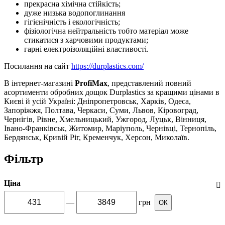
прекрасна хімічна стійкість;
дуже низька водопоглинання
гігієнічність і екологічність;
фізіологічна нейтральність тобто матеріал може
стикатися з харчовими продуктами;
гарні електроізоляційні властивості.
Посилання на сайт
https://durplastics.com/
В інтернет-магазині
ProfiMax
, представлений повний
асортименти обробних дощок Durplastics за кращими цінами в
Києві й усій Україні: Дніпропетровськ, Харків, Одеса,
Запоріжжя, Полтава, Черкаси, Суми, Львов, Кіровоград,
Чернігів, Рівне, Хмельницький, Ужгород, Луцьк, Вінниця,
Івано-Франківськ, Житомир, Маріуполь, Чернівці, Тернопіль,
Бердянськ, Кривій Ріг, Кременчук, Херсон, Миколаїв.
Фільтр
Ціна
—
грн
ОК