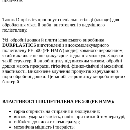
Також Durplastics пропонує спеціальні стільці (колоди) для
оброблення м'яса й риби, виготовлені з надміцного
поліетилену.
Усі обробні дошки й плити іспанського виробника
DURPLASTICS
виготовлені з високомолекулярного
поліетилену PE 500 (PE HMW) модифікованого пероксидом,
який викликає перпендикулярне з'єднання молекул. Завдяки
такій структурі й виробництву під високим тиском, обробні
дошки мають прекрасні гігієнічні, фізико-хімічні й механічні
властивості. Виключене влучення продуктів харчування в
пори обробної дошки. Це запобігає розвитку хвороботворних
бактерій.
ВЛАСТИВОСТІ ПОЛІЕТИЛЕНА
PE 500 (PE HMW):
гарна опірність на стирання й зношування;
висока ударна в'язкість, навіть при низькій температурі;
стійкість до високих температур;
механічна міцність і твердість;