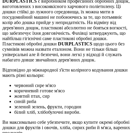
DURPLASTICS
є виробником професійних обробних дощок,
виготовлених з високоякісного харчового поліетилену. Ці
дошки стійкі до лужного середовища, їх можна мити в
посудомийний машині не побоюючись за те, що потьмяніє
колір або дошка прийде у непридатність. На відміну від
дерев'яних дощок, пластикові абсолютно не бояться вогкості,
що забезпечує їхня довговічність. Фахівці затверджують, що
найбільш гігієнічні саме пластикові обробні дошки.
Пластикові обробні дошки
DURPLASTICS
щодо цього без
сумнівів можна назвати еталоном. Вони не тільки більш
універсальні але й безпечні, вони легкі у відході й служать
набагато довше звичайних дерев'яних дощок.
Відповідно до міжнародної з'їсти колірного кодування дошки
мають різні кольори:
червоний сире м'ясо
коричневий готове м'ясо
жовтий птах, сир
синій риба
зелений зелень, фрукти, городин
білий хліб, хлібобулочні вироби.
Ви максимально себе убезпечите, якщо купите окремі обробні
дошки для фруктів і овочів, хліба, сирих риби й м'яса, варених
продуктів.