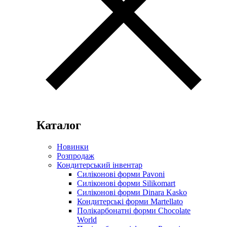
Каталог
Новинки
Розпродаж
Кондитерський інвентар
Силіконові форми Pavoni
Силіконові форми Silikomart
Силіконові форми Dinara Kasko
Кондитерські форми Martellato
Полікарбонатні форми Chocolate
World