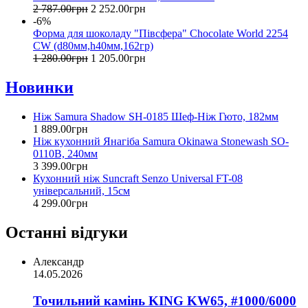
2 787
.
00
грн
2 252
.
00
грн
-6%
Форма для шоколаду "Півсфера" Chocolate World 2254
CW (d80мм,h40мм,162гр)
1 280
.
00
грн
1 205
.
00
грн
Новинки
Ніж Samura Shadow SH-0185 Шеф-Ніж Гюто, 182мм
1 889
.
00
грн
Ніж кухонний Янагіба Samura Okinawa Stonewash SO-
0110B, 240мм
3 399
.
00
грн
Кухонний ніж Suncraft Senzo Universal FT-08
універсальний, 15см
4 299
.
00
грн
Останні відгуки
Александр
14.05.2026
Точильний камінь KING KW65, #1000/6000