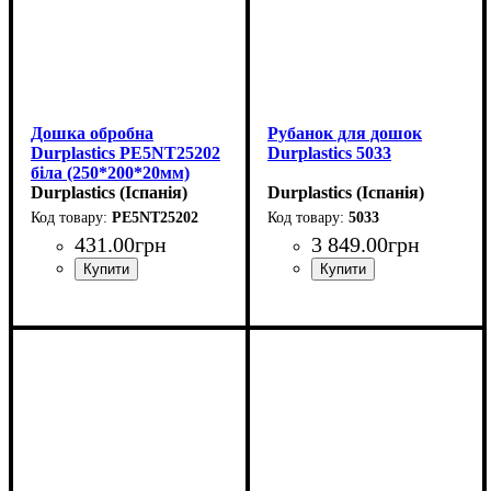
Дошка обробна
Рубанок для дошок
Durplastics PE5NT25202
Durplastics 5033
біла (250*200*20мм)
Durplastics (Іспанія)
Durplastics (Іспанія)
PE5NT25202
5033
431
.
00
грн
3 849
.
00
грн