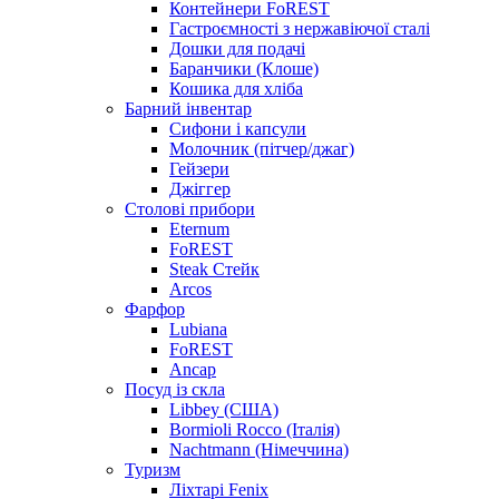
Контейнери FoREST
Гастроємності з нержавіючої сталі
Дошки для подачі
Баранчики (Клоше)
Кошика для хліба
Барний інвентар
Сифони і капсули
Молочник (пітчер/джаг)
Гейзери
Джіггер
Столові прибори
Eternum
FoREST
Steak Стейк
Arcos
Фарфор
Lubiana
FoREST
Ancap
Посуд із скла
Libbey (США)
Bormioli Rocco (Італія)
Nachtmann (Німеччина)
Туризм
Ліхтарі Fenix