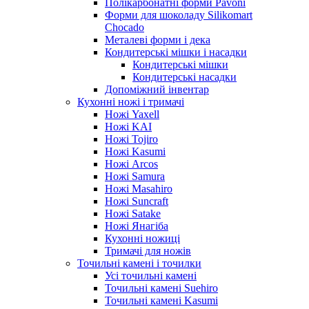
Полікарбонатні форми Pavoni
Форми для шоколаду Silikomart
Chocado
Металеві форми і дека
Кондитерські мішки і насадки
Кондитерські мішки
Кондитерські насадки
Допоміжний інвентар
Кухонні ножі і тримачі
Ножі Yaxell
Ножі KAI
Ножі Tojiro
Ножі Kasumi
Ножі Arcos
Ножі Samura
Ножі Masahiro
Ножі Suncraft
Ножі Satake
Ножі Янагіба
Кухонні ножиці
Тримачі для ножів
Точильні камені і точилки
Усі точильні камені
Точильні камені Suehiro
Точильні камені Kasumi