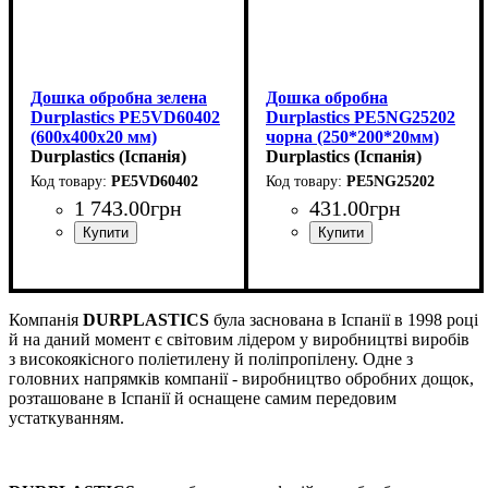
Дошка обробна зелена
Дошка обробна
Durplastics PE5VD60402
Durplastics PE5NG25202
(600х400х20 мм)
чорна (250*200*20мм)
Durplastics (Іспанія)
Durplastics (Іспанія)
PE5VD60402
PE5NG25202
1 743
.
00
грн
431
.
00
грн
Компанія
DURPLASTICS
була заснована в Іспанії в 1998 році
й на даний момент є світовим лідером у виробництві виробів
з високоякісного поліетилену й поліпропілену. Одне з
головних напрямків компанії - виробництво обробних дощок,
розташоване в Іспанії й оснащене самим передовим
устаткуванням.