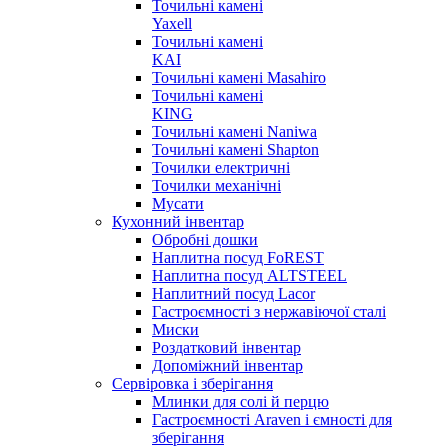
Точильні камені
Yaxell
Точильні камені
KAI
Точильні камені Masahiro
Точильні камені
KING
Точильні камені Naniwa
Точильні камені Shapton
Точилки електричні
Точилки механічні
Мусати
Кухонний інвентар
Обробні дошки
Наплитна посуд FoREST
Наплитна посуд ALTSTEEL
Наплитний посуд Lacor
Гастроємності з нержавіючої сталі
Миски
Роздатковий інвентар
Допоміжний інвентар
Сервіровка і зберігання
Млинки для солі й перцю
Гастроємності Araven і ємності для
зберігання