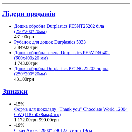
Лідери продажів
Дошка обробна Durplastics PE5NT25202 біла
(250*200*20мм)
431
.
00
грн
Рубанок для дошок Durplastics 5033
3 849
.
00
грн
Дошка обробна зелена Durplastics PE5VD60402
(600х400х20 мм)
1 743
.
00
грн
Дошка обробна Durplastics PE5NG25202 чорна
(250*200*20мм)
431
.
00
грн
Знижки
-15%
Форма для шоколаду "Thank you" Chocolate World 12004
CW (118x50x8мм,45гр)
1 172
.
00
грн
999
.
00
грн
-19%
Сікач Arcos "2900" 296123, синій 19см