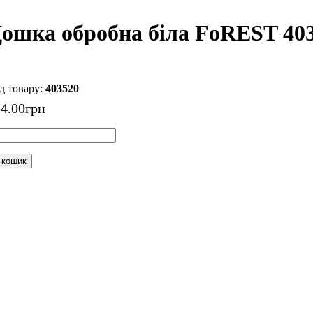
ошка обробна біла FoREST 403
403520
94
.
00
грн
 кошик