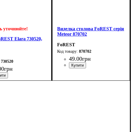
ь уточнюйте!
Виделка столова FoREST серія
Meteor 870702
REST Elara 730520,
FoREST
870702
49
.
00
грн
730520
00
грн