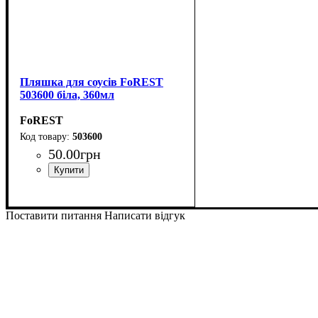
Пляшка для соусів FoREST
503600 біла, 360мл
FoREST
503600
50
.
00
грн
Поставити питання
Написати відгук