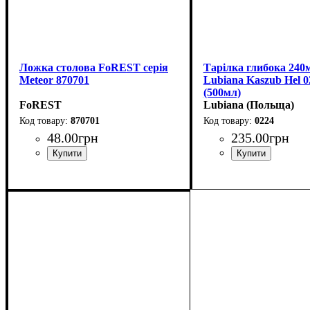
Ложка столова FoREST серія
Тарілка глибока 240
Meteor 870701
Lubiana Kaszub Hel 0
(500мл)
FoREST
Lubiana (Польща)
870701
0224
48
.
00
грн
235
.
00
грн