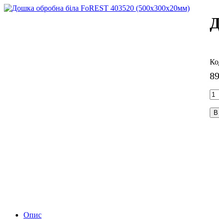
Д
8
В
Опис