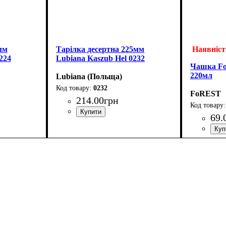
мм
Тарілка десертна 225мм
Наявніст
224
Lubiana Kaszub Hel 0232
Чашка Fo
220мл
Lubiana (Польща)
0232
FoREST
214
.
00
грн
69
.