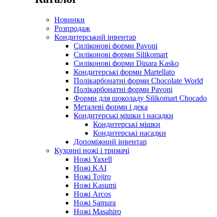
Новинки
Розпродаж
Кондитерський інвентар
Силіконові форми Pavoni
Силіконові форми Silikomart
Силіконові форми Dinara Kasko
Кондитерські форми Martellato
Полікарбонатні форми Chocolate World
Полікарбонатні форми Pavoni
Форми для шоколаду Silikomart Chocado
Металеві форми і дека
Кондитерські мішки і насадки
Кондитерські мішки
Кондитерські насадки
Допоміжний інвентар
Кухонні ножі і тримачі
Ножі Yaxell
Ножі KAI
Ножі Tojiro
Ножі Kasumi
Ножі Arcos
Ножі Samura
Ножі Masahiro