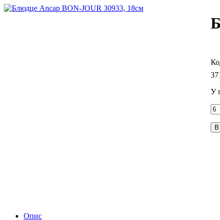
Б
37
У 
В
Опис