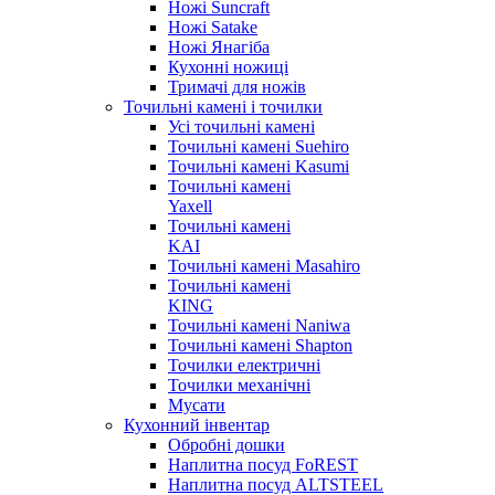
Ножі Suncraft
Ножі Satake
Ножі Янагіба
Кухонні ножиці
Тримачі для ножів
Точильні камені і точилки
Усі точильні камені
Точильні камені Suehiro
Точильні камені Kasumi
Точильні камені
Yaxell
Точильні камені
KAI
Точильні камені Masahiro
Точильні камені
KING
Точильні камені Naniwa
Точильні камені Shapton
Точилки електричні
Точилки механічні
Мусати
Кухонний інвентар
Обробні дошки
Наплитна посуд FoREST
Наплитна посуд ALTSTEEL