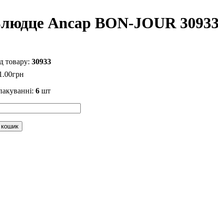
людце Ancap BON-JOUR 30933
30933
1
.
00
грн
пакуванні:
6
шт
 кошик