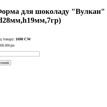
орма для шоколаду "Вулкан" 
d28мм,h19мм,7гр)
1690 CW
066
.
00
грн
 кошик