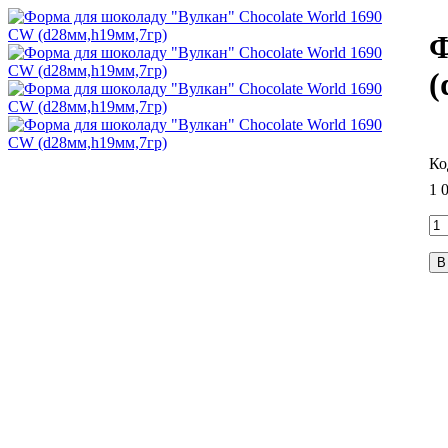
Ф
(
1 
В