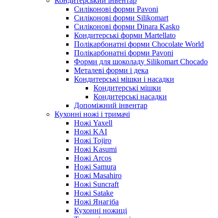
Кондитерський інвентар
Силіконові форми Pavoni
Силіконові форми Silikomart
Силіконові форми Dinara Kasko
Кондитерські форми Martellato
Полікарбонатні форми Chocolate World
Полікарбонатні форми Pavoni
Форми для шоколаду Silikomart Chocado
Металеві форми і дека
Кондитерські мішки і насадки
Кондитерські мішки
Кондитерські насадки
Допоміжний інвентар
Кухонні ножі і тримачі
Ножі Yaxell
Ножі KAI
Ножі Tojiro
Ножі Kasumi
Ножі Arcos
Ножі Samura
Ножі Masahiro
Ножі Suncraft
Ножі Satake
Ножі Янагіба
Кухонні ножиці