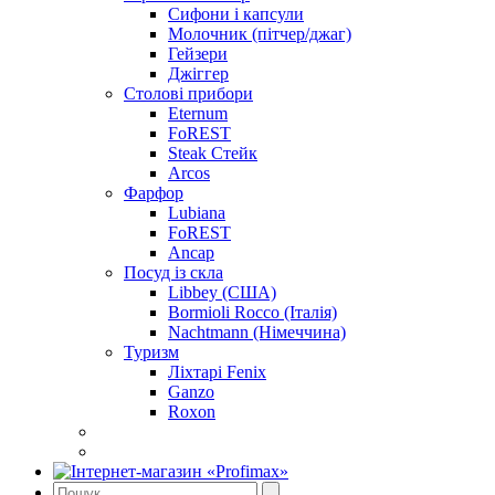
Сифони і капсули
Молочник (пітчер/джаг)
Гейзери
Джіггер
Столові прибори
Eternum
FoREST
Steak Стейк
Arcos
Фарфор
Lubiana
FoREST
Ancap
Посуд із скла
Libbey (США)
Bormioli Rocco (Італія)
Nachtmann (Німеччина)
Туризм
Ліхтарі Fenix
Ganzo
Roxon