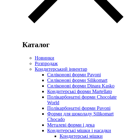
Каталог
Новинки
Розпродаж
Кондитерський інвентар
Силіконові форми Pavoni
Силіконові форми Silikomart
Силіконові форми Dinara Kasko
Кондитерські форми Martellato
Полікарбонатні форми Chocolate
World
Полікарбонатні форми Pavoni
Форми для шоколаду Silikomart
Chocado
Металеві форми і дека
Кондитерські мішки і насадки
Кондитерські мішки