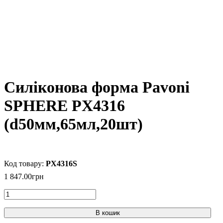
Силіконова форма Pavoni
SPHERE PX4316
(d50мм,65мл,20шт)
PX4316S
1 847
.
00
грн
В кошик