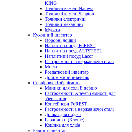
KING
Точильні камені Naniwa
Точильні камені Shapton
Точилки електричні
Точилки механічні
Мусати
Кухонний інвентар
Обробні дошки
Наплитна посуд FoREST
Наплитна посуд ALTSTEEL
Наплитний посуд Lacor
Гастроємності з нержавіючої сталі
Миски
Роздатковий інвентар
Допоміжний інвентар
Сервіровка і зберігання
Млинки для солі й перцю
Гастроємності Araven і ємності для
зберігання
Контейнери FoREST
Гастроємності з нержавіючої сталі
Дошки для подачі
Баранчики (Клоше)
Кошика для хліба
Барний інвентар