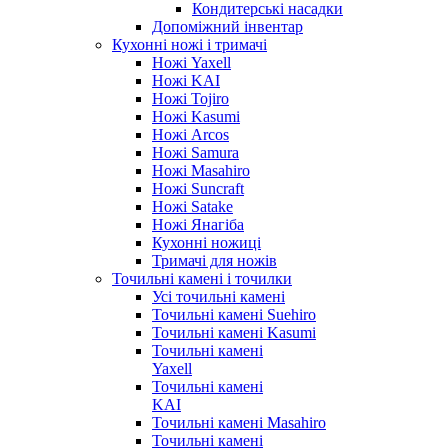
Кондитерські насадки
Допоміжний інвентар
Кухонні ножі і тримачі
Ножі Yaxell
Ножі KAI
Ножі Tojiro
Ножі Kasumi
Ножі Arcos
Ножі Samura
Ножі Masahiro
Ножі Suncraft
Ножі Satake
Ножі Янагіба
Кухонні ножиці
Тримачі для ножів
Точильні камені і точилки
Усі точильні камені
Точильні камені Suehiro
Точильні камені Kasumi
Точильні камені
Yaxell
Точильні камені
KAI
Точильні камені Masahiro
Точильні камені