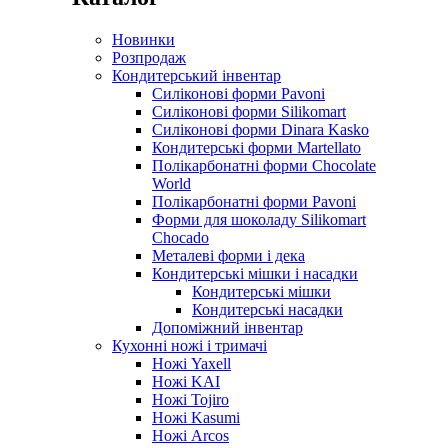
Новинки
Розпродаж
Кондитерський інвентар
Силіконові форми Pavoni
Силіконові форми Silikomart
Силіконові форми Dinara Kasko
Кондитерські форми Martellato
Полікарбонатні форми Chocolate
World
Полікарбонатні форми Pavoni
Форми для шоколаду Silikomart
Chocado
Металеві форми і дека
Кондитерські мішки і насадки
Кондитерські мішки
Кондитерські насадки
Допоміжний інвентар
Кухонні ножі і тримачі
Ножі Yaxell
Ножі KAI
Ножі Tojiro
Ножі Kasumi
Ножі Arcos