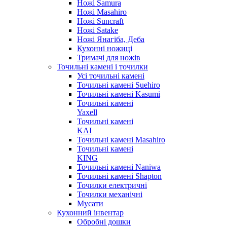
Ножі Samura
Ножі Masahiro
Ножі Suncraft
Ножі Satake
Ножі Янагіба, Деба
Кухонні ножиці
Тримачі для ножів
Точильні камені і точилки
Усі точильні камені
Точильні камені Suehiro
Точильні камені Kasumi
Точильні камені
Yaxell
Точильні камені
KAI
Точильні камені Masahiro
Точильні камені
KING
Точильні камені Naniwa
Точильні камені Shapton
Точилки електричні
Точилки механічні
Мусати
Кухонний інвентар
Обробні дошки