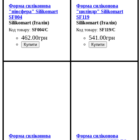
Форма силіконова
Форма силіконова
"півсфера" Silikomart
"циліндр" Silikomart
SF004
SF119
(d50мм,h25мм,30мл)
Silikomart (Італія)
(d63мм,h40мм,123мл)
Silikomart (Італія)
SF004/C
SF119/C
462
.
00
грн
541
.
00
грн
Форма силіконова
Форма силіконова