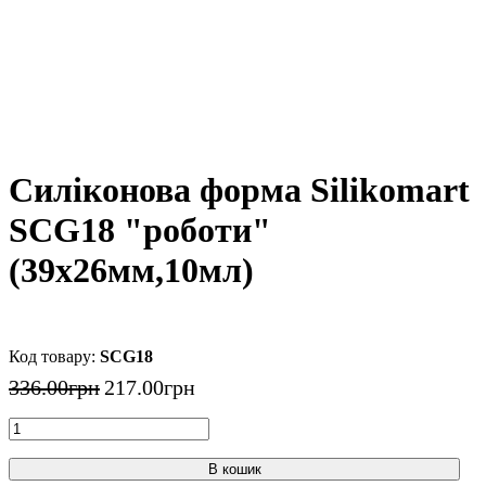
Силіконова форма Silikomart
SCG18 "роботи"
(39х26мм,10мл)
SCG18
336
.
00
грн
217
.
00
грн
В кошик