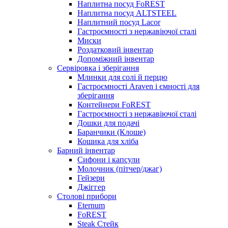
Наплитна посуд FoREST
Наплитна посуд ALTSTEEL
Наплитний посуд Lacor
Гастроємності з нержавіючої сталі
Миски
Роздатковий інвентар
Допоміжний інвентар
Сервіровка і зберігання
Млинки для солі й перцю
Гастроємності Araven і ємності для
зберігання
Контейнери FoREST
Гастроємності з нержавіючої сталі
Дошки для подачі
Баранчики (Клоше)
Кошика для хліба
Барний інвентар
Сифони і капсули
Молочник (пітчер/джаг)
Гейзери
Джіггер
Столові прибори
Eternum
FoREST
Steak Стейк