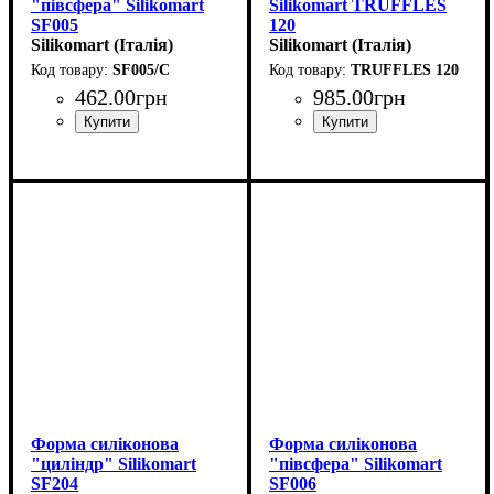
"півсфера" Silikomart
Silikomart TRUFFLES
SF005
120
(40мм,h20мм,20мл)
Silikomart (Італія)
(d62мм,h52мм,120мл)
Silikomart (Італія)
SF005/C
TRUFFLES 120
462
.
00
грн
985
.
00
грн
Форма силіконова
Форма силіконова
"циліндр" Silikomart
"півсфера" Silikomart
SF204
SF006