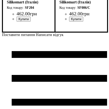
(d50мм,h27мм,55мл)
Silikomart (Італія)
(d30мм,h15мм,10мл)
Silikomart (Італія)
SF204
SF006/C
462
.
00
грн
462
.
00
грн
Поставити питання
Написати відгук