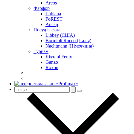
Arcos
Фарфор
Lubiana
FoREST
Ancap
Посуд із скла
Libbey (США)
Bormioli Rocco (Італія)
Nachtmann (Німеччина)
Туризм
Ліхтарі Fenix
Ganzo
Roxon