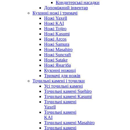
Кондитерські насадки
Допоміжний інвентар
Кухонні ножі і тримачі
Ножі Yaxell
Ножі KAI
Ножі Tojiro
Ножі Kasumi
Ножі Arcos
Ножі Samura
Ножі Masahiro
Ножі Suncraft
Ножі Satake
Ножі Янагіба
Кухонні ножиці
Тримачі для ножів
Точильні камені і точилки
Усі точильні камені
Точильні камені Suehiro
Точильні камені Kasumi
Точильні камені
Yaxell
Точильні камені
KAI
Точильні камені Masahiro
Точильні камені