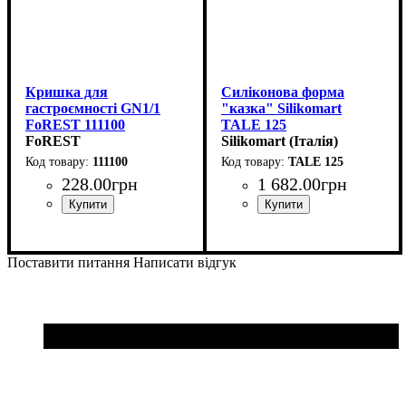
Кришка для
Силіконова форма
гастроємності GN1/1
"казка" Silikomart
FoREST 111100
TALE 125
(530x325мм)
FoREST
(d67мм,h73мм,125мл)
Silikomart (Італія)
111100
TALE 125
228
.
00
грн
1 682
.
00
грн
Поставити питання
Написати відгук