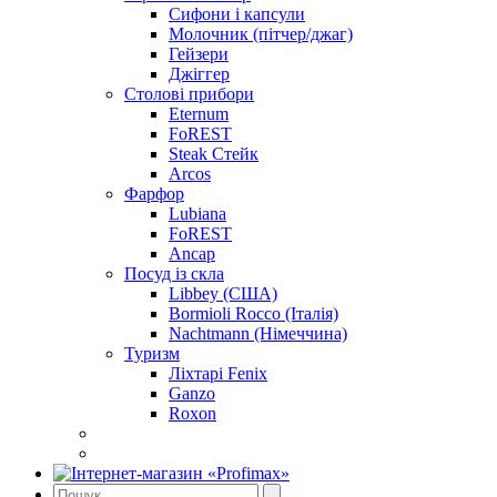
Сифони і капсули
Молочник (пітчер/джаг)
Гейзери
Джіггер
Столові прибори
Eternum
FoREST
Steak Стейк
Arcos
Фарфор
Lubiana
FoREST
Ancap
Посуд із скла
Libbey (США)
Bormioli Rocco (Італія)
Nachtmann (Німеччина)
Туризм
Ліхтарі Fenix
Ganzo
Roxon