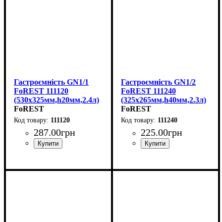
Гастроємність GN1/1
Гастроємність GN1/2
FoREST 111120
FoREST 111240
(530х325мм,h20мм,2.4л)
(325х265мм,h40мм,2.3л)
FoREST
FoREST
111120
111240
287
.
00
грн
225
.
00
грн