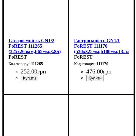
Гастроємність GN1/2
Гастроємність GN1/1
FoREST 111265
FoREST 111170
(325х265мм,h65мм,3.8л)
(530x325мм,h100мм,13.5л)
FoREST
FoREST
111265
111170
252
.
00
грн
476
.
00
грн