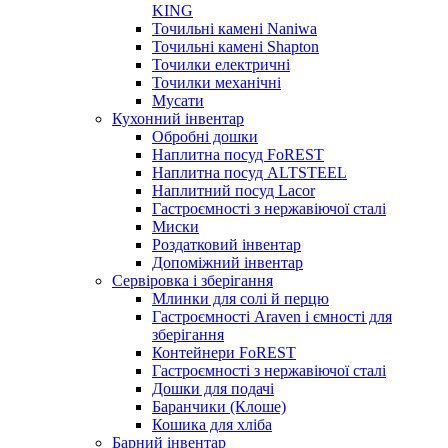
KING
Точильні камені Naniwa
Точильні камені Shapton
Точилки електричні
Точилки механічні
Мусати
Кухонний інвентар
Обробні дошки
Наплитна посуд FoREST
Наплитна посуд ALTSTEEL
Наплитний посуд Lacor
Гастроємності з нержавіючої сталі
Миски
Роздатковий інвентар
Допоміжний інвентар
Сервіровка і зберігання
Млинки для солі й перцю
Гастроємності Araven і ємності для
зберігання
Контейнери FoREST
Гастроємності з нержавіючої сталі
Дошки для подачі
Баранчики (Клоше)
Кошика для хліба
Барний інвентар