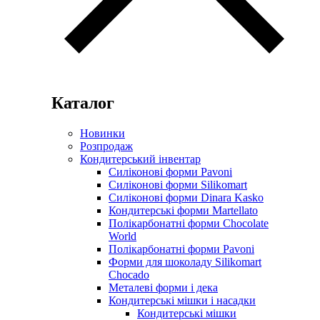
Каталог
Новинки
Розпродаж
Кондитерський інвентар
Силіконові форми Pavoni
Силіконові форми Silikomart
Силіконові форми Dinara Kasko
Кондитерські форми Martellato
Полікарбонатні форми Chocolate
World
Полікарбонатні форми Pavoni
Форми для шоколаду Silikomart
Chocado
Металеві форми і дека
Кондитерські мішки і насадки
Кондитерські мішки