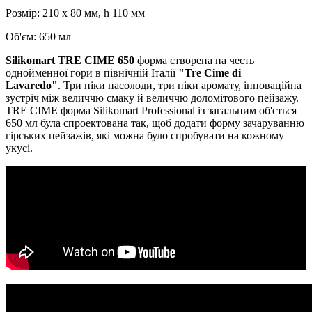
Розмір: 210 х 80 мм, h 110 мм
Об'єм: 650 мл
Silikomart TRE CIME 650
форма створена на честь
однойменної гори в північній Італії
"Tre Cime di
Lavaredo"
. Три піки насолоди, три піки аромату, інноваційна
зустріч між величчю смаку й величчю доломітового пейзажу.
TRE CIME форма Silikomart Professional із загальним об'ється
650 мл була спроектована так, щоб додати форму зачаруванню
гірських пейзажів, які можна було спробувати на кожному
укусі.