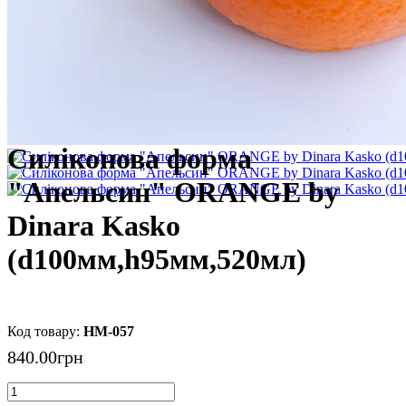
Силіконова форма
"Апельсин" ORANGE by
Dinara Kasko
(d100мм,h95мм,520мл)
HM-057
840
.
00
грн