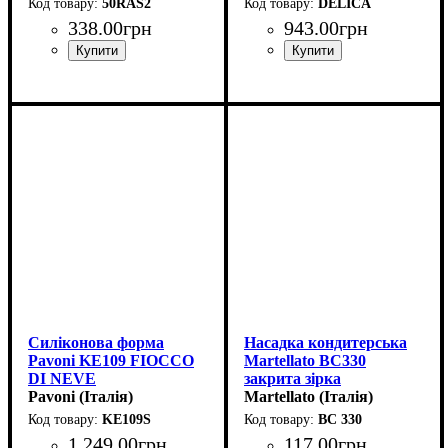
50RAS2
DELICA
338
.
00
грн
943
.
00
грн
Силіконова форма
Насадка кондитерська
Pavoni KE109 FIOCCO
Martellato BC330
DI NEVE
закрита зірка
(d208мм,h47мм,1100мл)
Pavoni (Італія)
(d12мм,h47мм)
Martellato (Італія)
KE109S
BC 330
1 249
.
00
грн
117
.
00
грн