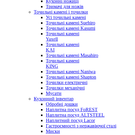
Кухонні ножиці
Тримачі для ножів
Точильні камені і точилки
Усі точильні камені
Точильні камені Suehiro
Точильні камені Kasumi
Точильні камені
Yaxell
Точильні камені
KAI
Точильні камені Masahiro
Точильні камені
KING
Точильні камені Naniwa
Точильні камені Shapton
Точилки електричні
Точилки механічні
Мусати
Кухонний інвентар
Обробні дошки
Наплитна посуд FoREST
Наплитна посуд ALTSTEEL
Наплитний посуд Lacor
Гастроємності з нержавіючої сталі
Миски