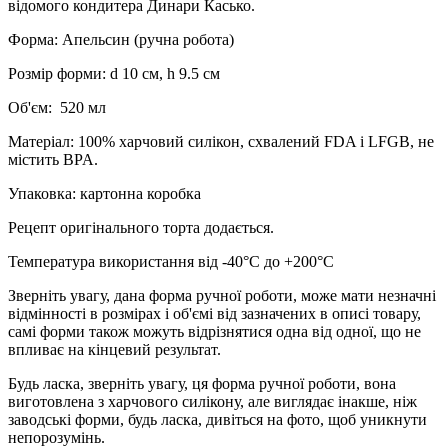
відомого кондитера Динари Касько.
Форма: Апельсин (ручна робота)
Розмір форми: d 10 см, h 9.5 см
Об'єм: 520 мл
Матеріал: 100% харчовий силікон, схвалений FDA і LFGB, не
містить BPA.
Упаковка: картонна коробка
Рецепт оригінального торта додається.
Температура використання від -40°C до +200°C
Зверніть увагу, дана форма ручної роботи, може мати незначні
відмінності в розмірах і об'ємі від зазначених в описі товару,
самі форми також можуть відрізнятися одна від одної, що не
впливає на кінцевий результат.
Будь ласка, зверніть увагу, ця форма ручної роботи, вона
виготовлена з харчового силікону, але виглядає інакше, ніж
заводські форми, будь ласка, дивіться на фото, щоб уникнути
непорозумінь.