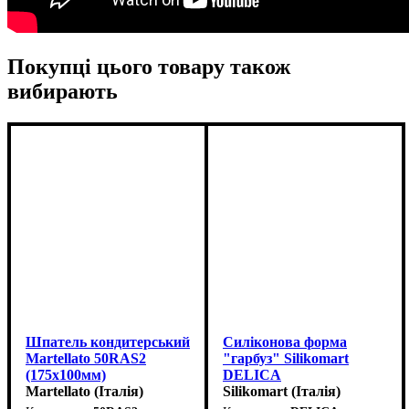
Покупці цього товару також
вибирають
Шпатель кондитерський
Силіконова форма
Martellato 50RAS2
"гарбуз" Silikomart
(175x100мм)
DELICA
Martellato (Італія)
(d67мм,h50мм,100мл)
Silikomart (Італія)