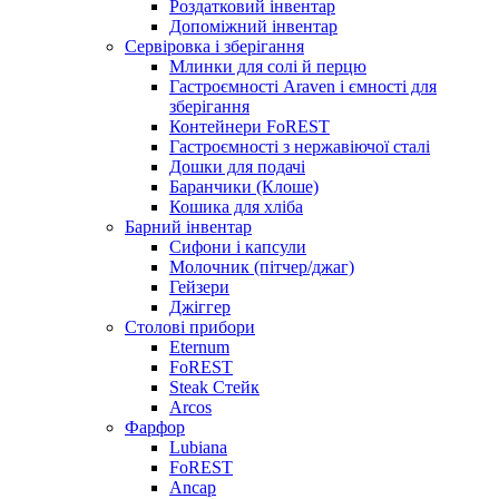
Роздатковий інвентар
Допоміжний інвентар
Сервіровка і зберігання
Млинки для солі й перцю
Гастроємності Araven і ємності для
зберігання
Контейнери FoREST
Гастроємності з нержавіючої сталі
Дошки для подачі
Баранчики (Клоше)
Кошика для хліба
Барний інвентар
Сифони і капсули
Молочник (пітчер/джаг)
Гейзери
Джіггер
Столові прибори
Eternum
FoREST
Steak Стейк
Arcos
Фарфор
Lubiana
FoREST
Ancap