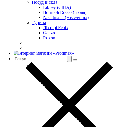
Посуд із скла
Libbey (США)
Bormioli Rocco (Італія)
Nachtmann (Німеччина)
Туризм
Ліхтарі Fenix
Ganzo
Roxon