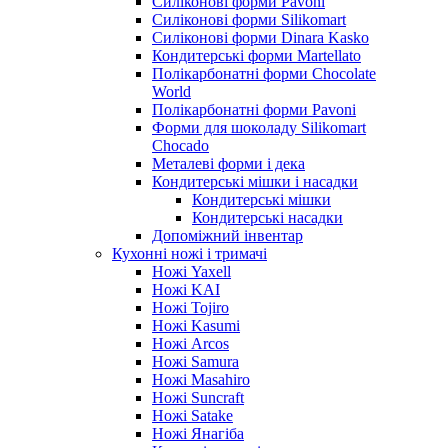
Силіконові форми Pavoni
Силіконові форми Silikomart
Силіконові форми Dinara Kasko
Кондитерські форми Martellato
Полікарбонатні форми Chocolate
World
Полікарбонатні форми Pavoni
Форми для шоколаду Silikomart
Chocado
Металеві форми і дека
Кондитерські мішки і насадки
Кондитерські мішки
Кондитерські насадки
Допоміжний інвентар
Кухонні ножі і тримачі
Ножі Yaxell
Ножі KAI
Ножі Tojiro
Ножі Kasumi
Ножі Arcos
Ножі Samura
Ножі Masahiro
Ножі Suncraft
Ножі Satake
Ножі Янагіба