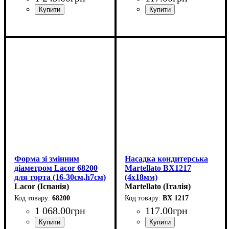
Форма зі змінним
Насадка кондитерська
діаметром Lacor 68200
Martellato BX1217
для торта (16-30см,h7см)
(4х18мм)
Lacor (Іспанія)
Martellato (Італія)
68200
BX 1217
1 068
.
00
грн
117
.
00
грн