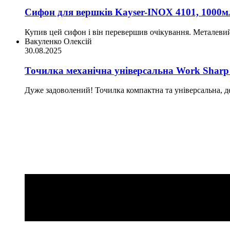
Сифон для вершків Kayser-INOX 4101, 1000м
Купив цей сифон і він перевершив очікування. Металевий 
Вакуленко Олексій
30.08.2025
Точилка механічна універсальна Work Sha
Дуже задоволений! Точилка компактна та універсальна, декі