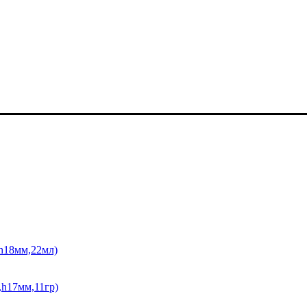
,h18мм,22мл)
,h17мм,11гр)