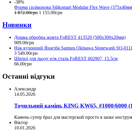
-38%
Форма силіконова Silikomart Modular Flex Wave (375x40мм
1 872
.
00
грн
1 155
.
00
грн
Новинки
Дошка обробна жовта FoREST 413520 (500x300x20мм)
909
.
00
грн
Ніж кухонний Янагіба Samura Okinawa Stonewash SO-011
3 549
.
00
грн
Щипці для льоду н/ж сталь FoREST 602907, 15.5см
66
.
00
грн
Останні відгуки
Александр
14.05.2026
Точильний камінь KING KW65, #1000/6000 (
Камень супер брал для мастерской просто в шоке инструм
Віктор
10.01.2026