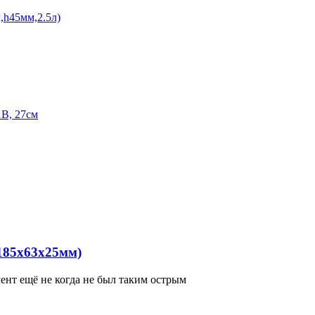
,h45мм,2.5л)
1B, 27см
185х63х25мм)
ент ещё не когда не был таким острым