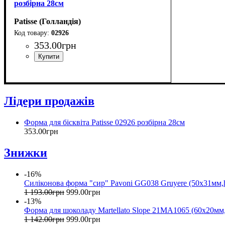
розбірна 28см
Patisse (Голландія)
02926
353
.
00
грн
Лідери продажів
Форма для бісквіта Patisse 02926 розбірна 28см
353
.
00
грн
Знижки
-16%
Силіконова форма "сир" Pavoni GG038 Gruyere (50x31мм
1 193
.
00
грн
999
.
00
грн
-13%
Форма для шоколаду Martellato Slope 21MA1065 (60x20мм
1 142
.
00
грн
999
.
00
грн