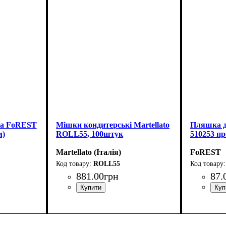
на FoREST
Мішки кондитерські Martellato
Пляшка д
м)
ROLL55, 100штук
510253 пр
Martellato (Італія)
FoREST
ROLL55
881
.
00
грн
87
.