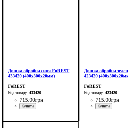
Дошка обробна синя FoREST
Дошка обробна зеле
433420 (400x300x20мм)
423420 (400x300x20м
FoREST
FoREST
433420
423420
715
.
00
грн
715
.
00
грн