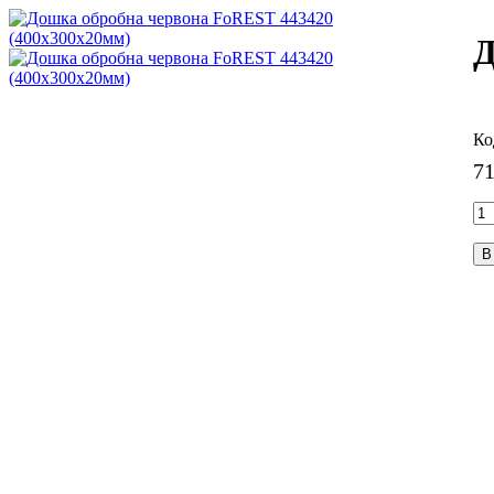
Д
7
В