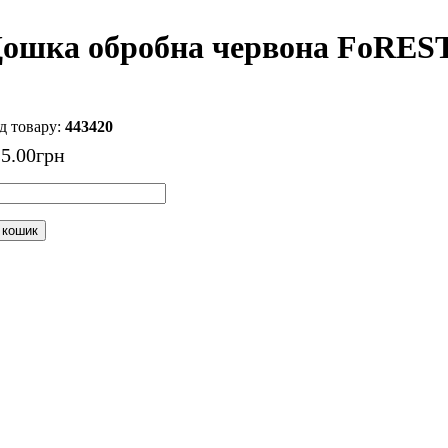
ошка обробна червона FoREST
443420
15
.
00
грн
 кошик