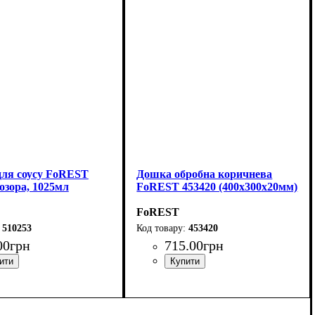
ля соусу FoREST
Дошка обробна коричнева
озора, 1025мл
FoREST 453420 (400x300x20мм)
FoREST
510253
453420
00
грн
715
.
00
грн