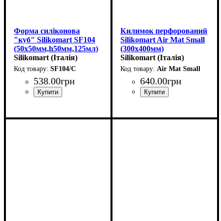
Форма силіконова
Килимок перфорований
"куб" Silikomart SF104
Silikomart Air Mat Small
(50х50мм,h50мм,125мл)
(300x400мм)
Silikomart (Італія)
Silikomart (Італія)
SF104/C
Air Mat Small
538
.
00
грн
640
.
00
грн