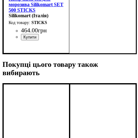
морозива Silikomart SET
500 STICKS
(114x9.8мм,h2.1мм)
Silikomart (Італія)
STICKS
464
.
00
грн
Покупці цього товару також
вибирають