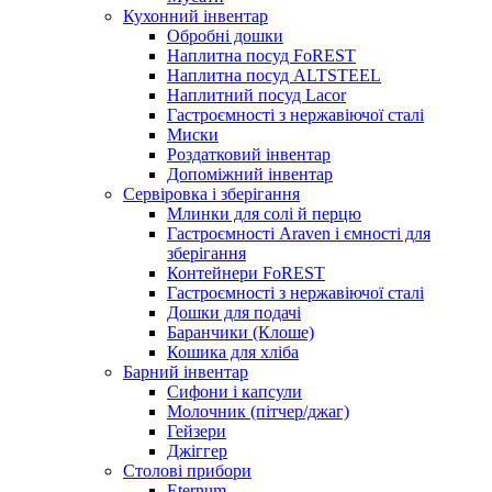
Кухонний інвентар
Обробні дошки
Наплитна посуд FoREST
Наплитна посуд ALTSTEEL
Наплитний посуд Lacor
Гастроємності з нержавіючої сталі
Миски
Роздатковий інвентар
Допоміжний інвентар
Сервіровка і зберігання
Млинки для солі й перцю
Гастроємності Araven і ємності для
зберігання
Контейнери FoREST
Гастроємності з нержавіючої сталі
Дошки для подачі
Баранчики (Клоше)
Кошика для хліба
Барний інвентар
Сифони і капсули
Молочник (пітчер/джаг)
Гейзери
Джіггер
Столові прибори
Eternum