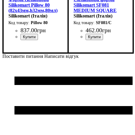
Silikomart Pillow 80
Silikomart SF081
(82x43мм,h32мм,80мл)
MEDIUM SQUARE
Silikomart (Італія)
SAVARIN
Silikomart (Італія)
(48х48мм,h28мм,45мл)
Pillow 80
SF081/C
837
.
00
грн
462
.
00
грн
Поставити питання
Написати відгук