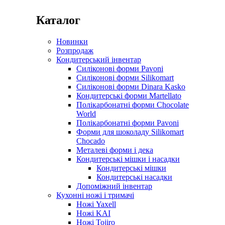
Каталог
Новинки
Розпродаж
Кондитерський інвентар
Силіконові форми Pavoni
Силіконові форми Silikomart
Силіконові форми Dinara Kasko
Кондитерські форми Martellato
Полікарбонатні форми Chocolate
World
Полікарбонатні форми Pavoni
Форми для шоколаду Silikomart
Chocado
Металеві форми і дека
Кондитерські мішки і насадки
Кондитерські мішки
Кондитерські насадки
Допоміжний інвентар
Кухонні ножі і тримачі
Ножі Yaxell
Ножі KAI
Ножі Tojiro