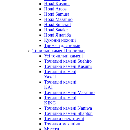
Ножі Kasumi
Ножі Arcos
Ножі Samura
Ножі Masahiro
Ножі Suncraft
Ножі Satake
Ножі Янагіба
Кухонні ножиці
Тримачі для ножів
Точильні камені і точилки
Усі точильні камені
Точильні камені Suehiro
Точильні камені Kasumi
Точильні камені
Yaxell
Точильні камені
KAI
Точильні камені Masahiro
Точильні камені
KING
Точильні камені Naniwa
Точильні камені Shapton
Точилки електричні
Точилки механічні
Мусати