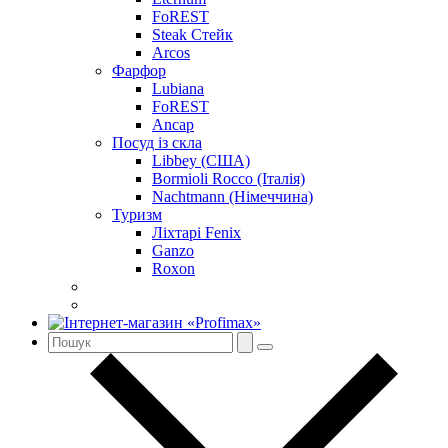
FoREST
Steak Стейк
Arcos
Фарфор
Lubiana
FoREST
Ancap
Посуд із скла
Libbey (США)
Bormioli Rocco (Італія)
Nachtmann (Німеччина)
Туризм
Ліхтарі Fenix
Ganzo
Roxon