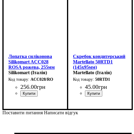
Лопатка силіконова
Скребок кондитерський
Silikomart ACC028
Martellato 50RTD1
ROSA рожева, 255мм
(145х95мм)
Silikomart (Італія)
Martellato (Італія)
ACC028/RO
50RTD1
256
.
00
грн
45
.
00
грн
Поставити питання
Написати відгук