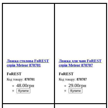
Ложка столова FoREST
Ложка для чаю FoREST
серія Meteor 870701
серія Meteor 870707
FoREST
FoREST
870701
870707
48
.
00
грн
29
.
00
грн