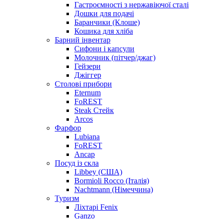
Гастроємності з нержавіючої сталі
Дошки для подачі
Баранчики (Клоше)
Кошика для хліба
Барний інвентар
Сифони і капсули
Молочник (пітчер/джаг)
Гейзери
Джіггер
Столові прибори
Eternum
FoREST
Steak Стейк
Arcos
Фарфор
Lubiana
FoREST
Ancap
Посуд із скла
Libbey (США)
Bormioli Rocco (Італія)
Nachtmann (Німеччина)
Туризм
Ліхтарі Fenix
Ganzo