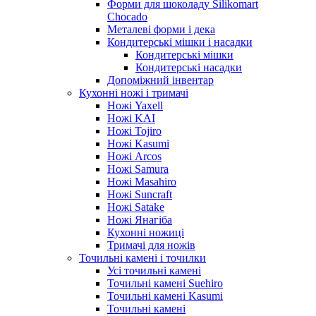
Форми для шоколаду Silikomart
Chocado
Металеві форми і дека
Кондитерські мішки і насадки
Кондитерські мішки
Кондитерські насадки
Допоміжний інвентар
Кухонні ножі і тримачі
Ножі Yaxell
Ножі KAI
Ножі Tojiro
Ножі Kasumi
Ножі Arcos
Ножі Samura
Ножі Masahiro
Ножі Suncraft
Ножі Satake
Ножі Янагіба
Кухонні ножиці
Тримачі для ножів
Точильні камені і точилки
Усі точильні камені
Точильні камені Suehiro
Точильні камені Kasumi
Точильні камені