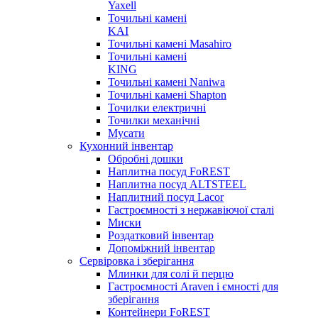
Yaxell
Точильні камені
KAI
Точильні камені Masahiro
Точильні камені
KING
Точильні камені Naniwa
Точильні камені Shapton
Точилки електричні
Точилки механічні
Мусати
Кухонний інвентар
Обробні дошки
Наплитна посуд FoREST
Наплитна посуд ALTSTEEL
Наплитний посуд Lacor
Гастроємності з нержавіючої сталі
Миски
Роздатковий інвентар
Допоміжний інвентар
Сервіровка і зберігання
Млинки для солі й перцю
Гастроємності Araven і ємності для
зберігання
Контейнери FoREST