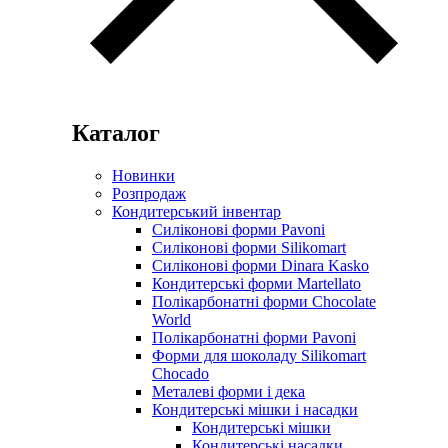
Каталог
Новинки
Розпродаж
Кондитерський інвентар
Силіконові форми Pavoni
Силіконові форми Silikomart
Силіконові форми Dinara Kasko
Кондитерські форми Martellato
Полікарбонатні форми Chocolate
World
Полікарбонатні форми Pavoni
Форми для шоколаду Silikomart
Chocado
Металеві форми і дека
Кондитерські мішки і насадки
Кондитерські мішки
Кондитерські насадки