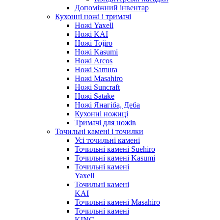
Допоміжний інвентар
Кухонні ножі і тримачі
Ножі Yaxell
Ножі KAI
Ножі Tojiro
Ножі Kasumi
Ножі Arcos
Ножі Samura
Ножі Masahiro
Ножі Suncraft
Ножі Satake
Ножі Янагіба, Деба
Кухонні ножиці
Тримачі для ножів
Точильні камені і точилки
Усі точильні камені
Точильні камені Suehiro
Точильні камені Kasumi
Точильні камені
Yaxell
Точильні камені
KAI
Точильні камені Masahiro
Точильні камені
KING