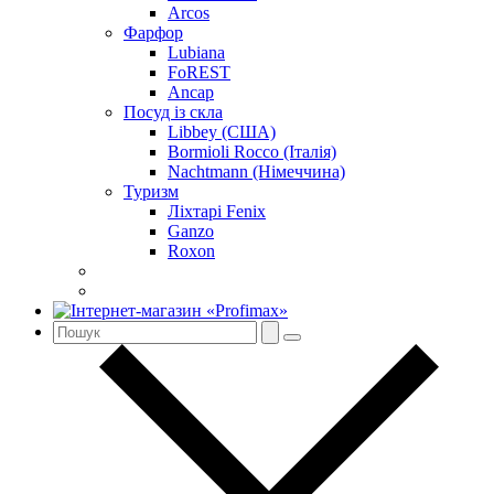
Arcos
Фарфор
Lubiana
FoREST
Ancap
Посуд із скла
Libbey (США)
Bormioli Rocco (Італія)
Nachtmann (Німеччина)
Туризм
Ліхтарі Fenix
Ganzo
Roxon