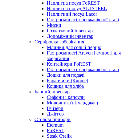
Наплитна посуд FoREST
Наплитна посуд ALTSTEEL
Наплитний посуд Lacor
Гастроємності з нержавіючої сталі
Миски
Роздатковий інвентар
Допоміжний інвентар
Сервіровка і зберігання
Млинки для солі й перцю
Гастроємності Araven і ємності для
зберігання
Контейнери FoREST
Гастроємності з нержавіючої сталі
Дошки для подачі
Баранчики (Клоше)
Кошика для хліба
Барний інвентар
Сифони і капсули
Молочник (пітчер/джаг)
Гейзери
Джіггер
Столові прибори
Eternum
FoREST
Steak Стейк