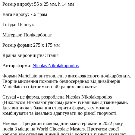
Розмір виробу: 55 x 25 мм, h 14 мм
Вага виробу: 7.6 грам
Гнізда: 16 штук
Матеріал: Полікарбонат
Розмір форми: 275 x 175 мм
Країна виробництва: Італія
Автор форми:
Nicolas Nikolakopoulos
Форми Martellato виготовлені з високоякісного полікарбонату.
Творче мислення походить безпосередньо від дизайнерів
Martellato за підтримки найкращих шоколатьє.
Crystal - це форма, розроблена Nicolas Nikolakopoulos
(Ніколасом Ніколакопулосом) разом із нашими дизайнерами.
Ідея виникла з бажання створити форму, яку можна
комбінувати та ідеально адаптувати до різної творчості.
Ніколас - Грецький шоколадний майстер який в 2022 року
посів 3 місце на World Chocolate Masters. Протягом своєї
кар'єри він отримав цінний досвід роботи в різних закладах