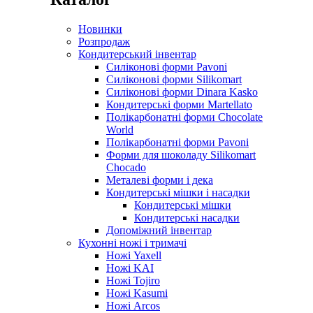
Новинки
Розпродаж
Кондитерський інвентар
Силіконові форми Pavoni
Силіконові форми Silikomart
Силіконові форми Dinara Kasko
Кондитерські форми Martellato
Полікарбонатні форми Chocolate
World
Полікарбонатні форми Pavoni
Форми для шоколаду Silikomart
Chocado
Металеві форми і дека
Кондитерські мішки і насадки
Кондитерські мішки
Кондитерські насадки
Допоміжний інвентар
Кухонні ножі і тримачі
Ножі Yaxell
Ножі KAI
Ножі Tojiro
Ножі Kasumi
Ножі Arcos