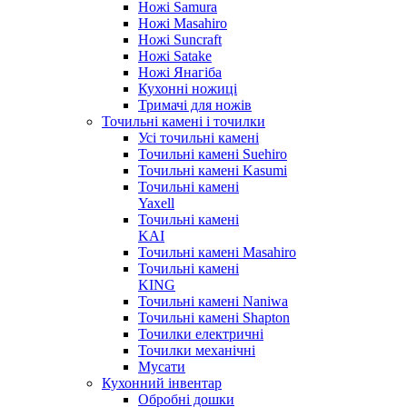
Ножі Samura
Ножі Masahiro
Ножі Suncraft
Ножі Satake
Ножі Янагіба
Кухонні ножиці
Тримачі для ножів
Точильні камені і точилки
Усі точильні камені
Точильні камені Suehiro
Точильні камені Kasumi
Точильні камені
Yaxell
Точильні камені
KAI
Точильні камені Masahiro
Точильні камені
KING
Точильні камені Naniwa
Точильні камені Shapton
Точилки електричні
Точилки механічні
Мусати
Кухонний інвентар
Обробні дошки