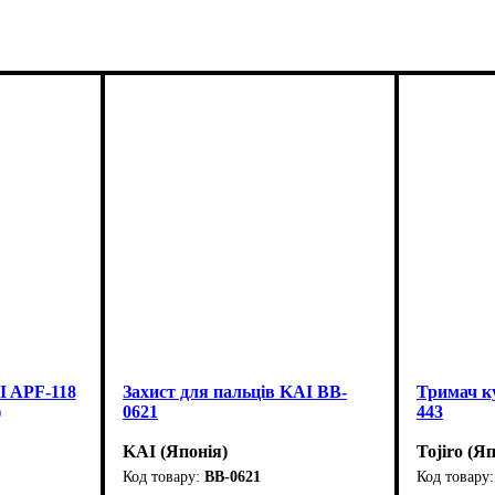
I APF-118
Захист для пальців KAI BB-
Тримач ку
)
0621
443
KAI (Японія)
Tojiro (Я
BB-0621