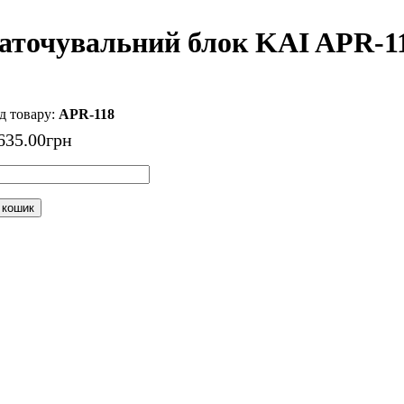
аточувальний блок KAI APR-11
APR-118
635
.
00
грн
 кошик