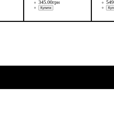
345
.
00
грн
549