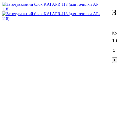
З
1 
В