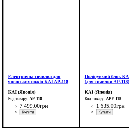
Електрична точилка для
Поліруючий блок KA
японських ножів KAI AP-118
(для точилки AP-118
KAI (Японія)
KAI (Японія)
AP-118
APF-118
7 499
.
00
грн
1 635
.
00
грн