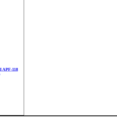
I APF-118
)