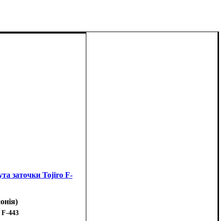
та заточки Tojiro F-
понія)
F-443