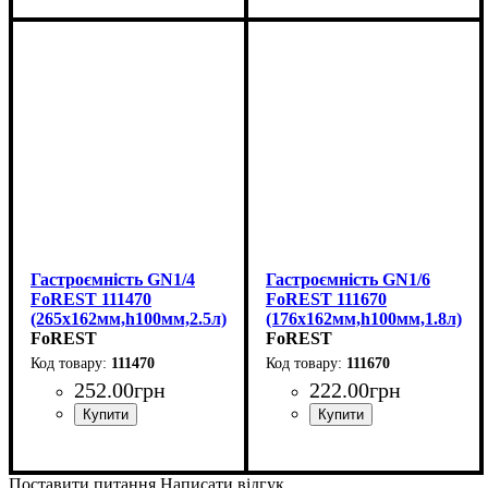
Гастроємність GN1/4
Гастроємність GN1/6
FoREST 111470
FoREST 111670
(265х162мм,h100мм,2.5л)
(176х162мм,h100мм,1.8л)
FoREST
FoREST
111470
111670
252
.
00
грн
222
.
00
грн
Поставити питання
Написати відгук