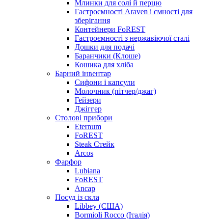
Млинки для солі й перцю
Гастроємності Araven і ємності для
зберігання
Контейнери FoREST
Гастроємності з нержавіючої сталі
Дошки для подачі
Баранчики (Клоше)
Кошика для хліба
Барний інвентар
Сифони і капсули
Молочник (пітчер/джаг)
Гейзери
Джіггер
Столові прибори
Eternum
FoREST
Steak Стейк
Arcos
Фарфор
Lubiana
FoREST
Ancap
Посуд із скла
Libbey (США)
Bormioli Rocco (Італія)