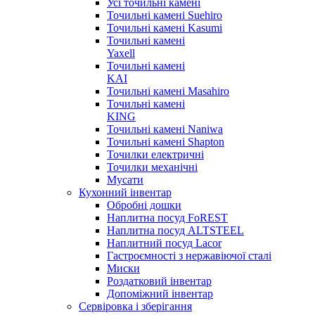
Усі точильні камені
Точильні камені Suehiro
Точильні камені Kasumi
Точильні камені
Yaxell
Точильні камені
KAI
Точильні камені Masahiro
Точильні камені
KING
Точильні камені Naniwa
Точильні камені Shapton
Точилки електричні
Точилки механічні
Мусати
Кухонний інвентар
Обробні дошки
Наплитна посуд FoREST
Наплитна посуд ALTSTEEL
Наплитний посуд Lacor
Гастроємності з нержавіючої сталі
Миски
Роздатковий інвентар
Допоміжний інвентар
Сервіровка і зберігання