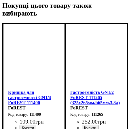
Покупці цього товару також
вибирають
Кришка для
Гастроємність GN1/2
гастроємності GN1/4
FoREST 111265
FoREST 111400
(325х265мм,h65мм,3.8л)
(265х162мм)
FoREST
FoREST
111400
111265
109
.
00
грн
252
.
00
грн