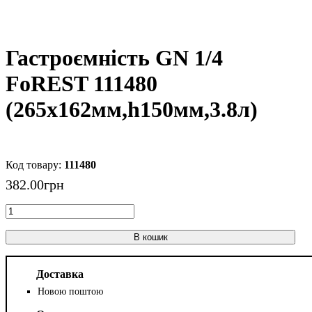
Гастроємність GN 1/4
FoREST 111480
(265х162мм,h150мм,3.8л)
111480
382
.
00
грн
В кошик
Доставка
Новою поштою