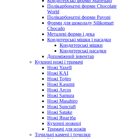
Кондитерські форми Martellato
Полікарбонатні форми Chocolate
World
Полікарбонатні форми Pavoni
Форми для шоколаду Silikomart
Chocado
Металеві форми і дека
Кондитерські мішки і насадки
Кондитерські мішки
Кондитерські насадки
Допоміжний інвентар
Кухонні ножі і тримачі
Ножі Yaxell
Ножі KAI
Ножі Tojiro
Ножі Kasumi
Ножі Arcos
Ножі Samura
Ножі Masahiro
Ножі Suncraft
Ножі Satake
Ножі Янагіба
Кухонні ножиці
Тримачі для ножів
Точильні камені і точилки