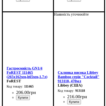
Наявність уточнюйте
Гастроємність GN1/4
FoREST 111465
Склянка висока Libbey
(265х162мм,h65мм,1.7л)
Bamboo серія "Cocktail"
FoREST
913118, 470мл
Libbey (США)
111465
913118
206
.
00
грн
216
.
00
грн