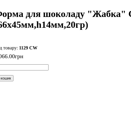
орма для шоколаду "Жабка" C
66x45мм,h14мм,20гр)
1129 CW
066
.
00
грн
 кошик