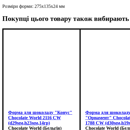
Розміри форми: 275x135x24 мм
Покупці цього товару також вибирають
Форма для шоколаду "Конус"
Форма для шоколад
Chocolate World 2116 CW
"Орнамент" Chocolat
(d29мм,h23мм,14гр)
1788 CW (d30мм,h19
Chocolate World (Бельгія)
Chocolate World (Бел