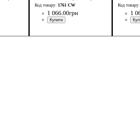
1761 CW
1 066
.
00
грн
1 0