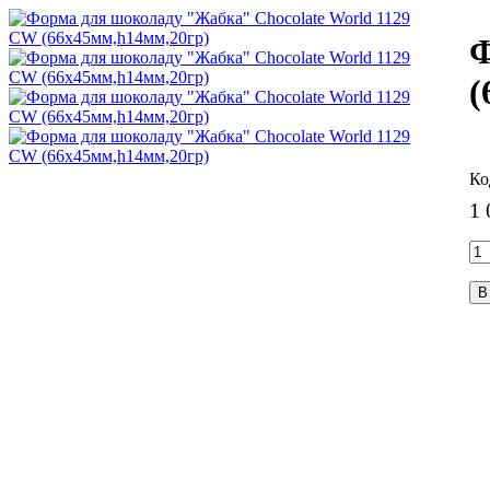
Ф
(
1 
В