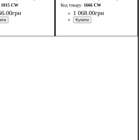
1015 CW
1666 CW
66
.
00
грн
1 068
.
00
грн