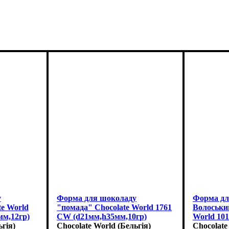
у
Форма для шоколаду
Форма дл
e World
"помада" Chocolate World 1761
Волоський
мм,12гр)
CW (d21мм,h35мм,10гр)
World 10
ьгія)
Chocolate World (Бельгія)
(38x29x18
Chocolate