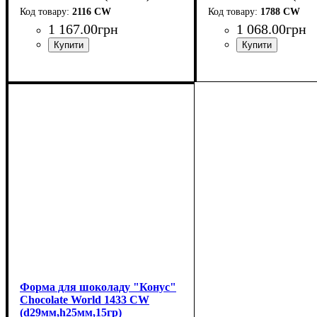
2116 CW
1788 CW
1 167
.
00
грн
1 068
.
00
грн
Форма для шоколаду "Конус"
Chocolate World 1433 CW
(d29мм,h25мм,15гр)