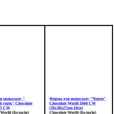
я шоколаду "
Форма для шоколаду "Череп"
 горіх" Chocolate
Chocolate World 1666 CW
15 CW
(26x38x27мм,16гр)
мм,13гр)
 World (Бельгія)
Chocolate World (Бельгія)