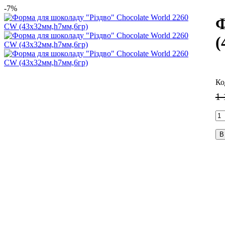
-7%
Ф
(
1 
В