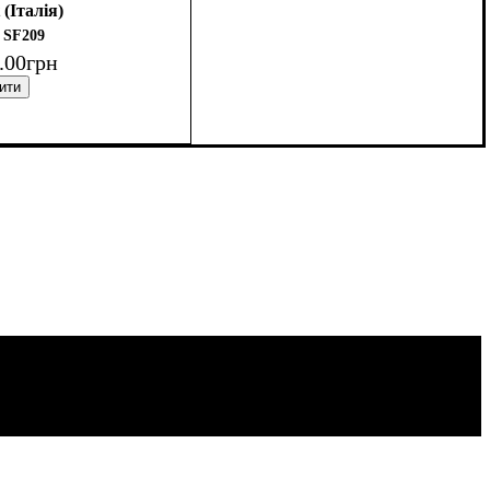
 (Італія)
SF209
.
00
грн