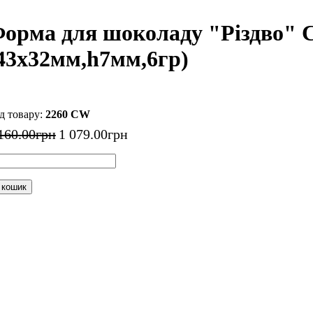
орма для шоколаду "Різдво" C
43x32мм,h7мм,6гр)
2260 CW
160
.
00
грн
1 079
.
00
грн
 кошик