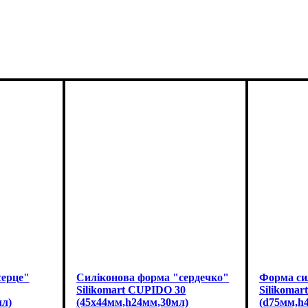
серце"
Силіконова форма "сердечко"
Форма си
Silikomart CUPIDO 30
Silikomar
мл)
(45x44мм,h24мм,30мл)
(d75мм,h