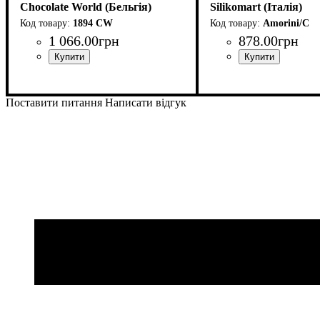
Chocolate World (Бельгія)
Silikomart (Італія)
1894 CW
Amorini/C
1 066
.
00
грн
878
.
00
грн
Поставити питання
Написати відгук