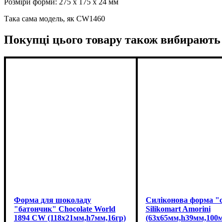
Розміри форми: 275 x 175 x 24 мм
Така сама модель, як CW1460
Покупці цього товару також вибирають
Форма для шоколаду
Силіконова форма "
"батончик" Chocolate World
Silikomart Amorini
1894 CW (118x21мм,h7мм,16гр)
(63х65мм,h39мм,100