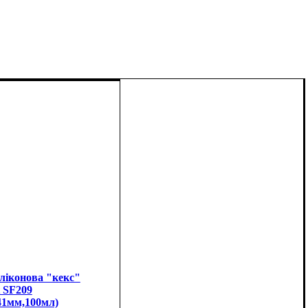
ліконова "кекс"
t SF209
41мм,100мл)